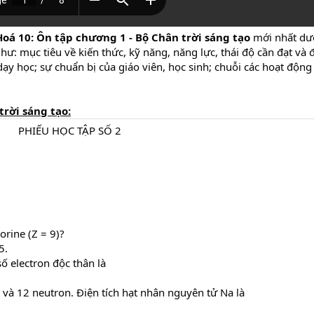
Hoá 10: Ôn tập chương 1 - Bộ Chân trời sáng tạo
mới nhất dư
hư: mục tiêu về kiến thức, kỹ năng, năng lực, thái độ cần đạt và
ạy học; sự chuẩn bị của giáo viên, học sinh; chuỗi các hoạt động 
trời sáng tạo:
PHIẾU HỌC TẬP SỐ 2​
orine (Z = 9)?
5.
ố electron độc thân là
 và 12 neutron. Điện tích hạt nhân nguyên tử Na là