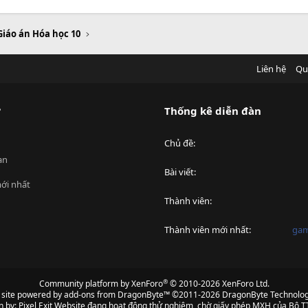
Giáo án Hóa học 10
Liên hệ
Qu
?
Thống kê diễn đàn
Chủ đề
an
Bài viết
ới nhất
Thành viên
Thành viên mới nhất
ga
®
Community platform by XenForo
© 2010-2026 XenForo Ltd.
s site powered by
add-ons from DragonByte™
©2011-2026
DragonByte Technolog
n by:
Pixel Exit
Website đang hoạt động thử nghiệm, chờ giấy phép MXH của Bộ TT