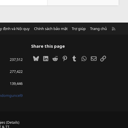
R
y định và Nội quy
Chính sách bảo mật
Trợ giúp
Trang chủ
S
S
Share this page
Bluesky
LinkedIn
Reddit
Pinterest
Tumblr
WhatsApp
Email
Link
237,512
277,422
139,446
mdomguncel9
ies
(
Details
)
 & TT.