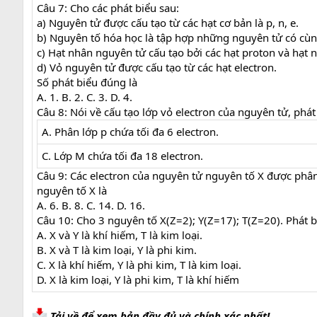
Câu 7: Cho các phát biểu sau:
a) Nguyên tử được cấu tạo từ các hạt cơ bản là p, n, e.
b) Nguyên tố hóa học là tập hợp những nguyên tử có cùn
c) Hạt nhân nguyên tử cấu tạo bởi các hạt proton và hạt 
d) Vỏ nguyên tử được cấu tạo từ các hạt electron.
Số phát biểu đúng là
A. 1. B. 2. C. 3. D. 4.
Câu 8: Nói về cấu tạo lớp vỏ electron của nguyên tử, phát
A. Phân lớp p chứa tối đa 6 electron.
C. Lớp M chứa tối đa 18 electron.
Câu 9: Các electron của nguyên tử nguyên tố X được phân 
nguyên tố X là
A. 6. B. 8. C. 14. D. 16.
Câu 10: Cho 3 nguyên tố X(Z=2); Y(Z=17); T(Z=20). Phát 
A. X và Y là khí hiếm, T là kim loại.
B. X và T là kim loại, Y là phi kim.
C. X là khí hiếm, Y là phi kim, T là kim loại.
D. X là kim loại, Y là phi kim, T là khí hiếm
Tải về để xem bản đầy đủ và chính xác nhất!