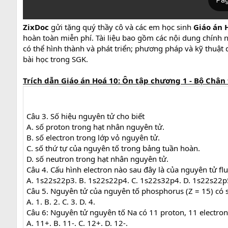
ZixDoc
gửi tặng quý thầy cô và các em học sinh
Giáo án 
hoàn toàn miễn phí. Tài liệu bao gồm các nội dung chính n
có thể hình thành và phát triển; phương pháp và kỹ thuật d
bài học trong SGK.
T
ríc
h dẫn Giáo án Hoá 10: Ôn tập chương 1 - Bộ Chân 
Câu 3. Số hiệu nguyên tử cho biết
A. số proton trong hạt nhân nguyên tử.
B. số electron trong lớp vỏ nguyên tử.
C. số thứ tự của nguyên tố trong bảng tuần hoàn.
D. số neutron trong hạt nhân nguyên tử.
Câu 4. Cấu hình electron nào sau đây là của nguyên tử flu
A. 1s22s22p3. B. 1s22s22p4. C. 1s22s32p4. D. 1s22s22p
Câu 5. Nguyên tử của nguyên tố phosphorus (Z = 15) có s
A. 1. B. 2. C. 3. D. 4.
Câu 6: Nguyên tử nguyên tố Na có 11 proton, 11 electron
A. 11+. B. 11-. C. 12+. D. 12-.