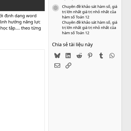
Chuyên đề khảo sát hàm số, giá
icon tài liệu
trị lớn nhất giá trị nhỏ nhất của
ới định dạng word
hàm số Toán 12
 định hướng năng lực
Chuyên đề khảo sát hàm số, giá
trị lớn nhất giá trị nhỏ nhất của
học tập.... theo từng
hàm số Toán 12
Chia sẻ tài liệu này
Bluesky
LinkedIn
Reddit
Pinterest
Tumblr
WhatsA
Email
Link