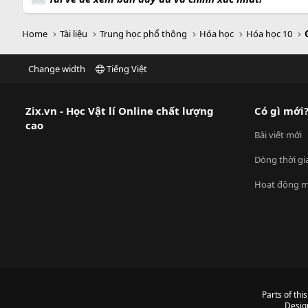
Home
Tài liệu
Trung học phổ thông
Hóa học
Hóa học 10
Change width
Tiếng Việt
Zix.vn - Học Vật lí Online chất lượng
Có gì mới
cao
Bài viết mới
Dòng thời gi
Hoạt động m
Parts of thi
Desig