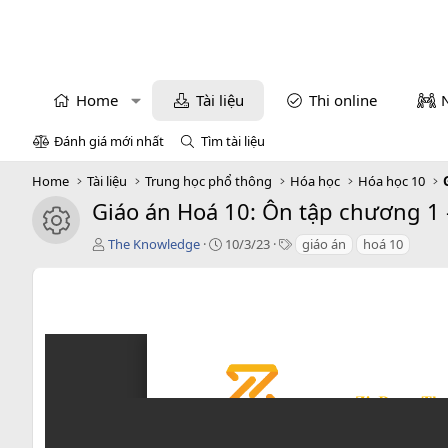
Home
Tài liệu
Thi online
Đánh giá mới nhất
Tìm tài liệu
Home
Tài liệu
Trung học phổ thông
Hóa học
Hóa học 10
Giáo án Hoá 10: Ôn tập chương 1 -
icon tài liệu
T
C
T
The Knowledge
10/3/23
giáo án
hoá 10
á
r
a
c
e
g
g
a
s
i
t
ả
i
o
n
d
a
t
e