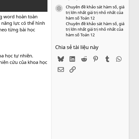
Chuyên đề khảo sát hàm số, giá
icon tài liệu
trị lớn nhất giá trị nhỏ nhất của
ng word hoàn toàn
hàm số Toán 12
 năng lực có thể hình
Chuyên đề khảo sát hàm số, giá
trị lớn nhất giá trị nhỏ nhất của
theo từng bài học
hàm số Toán 12
Chia sẻ tài liệu này
oa học tự nhiên.
Bluesky
LinkedIn
Reddit
Pinterest
Tumblr
WhatsA
ghiên cứu của khoa học
Email
Link