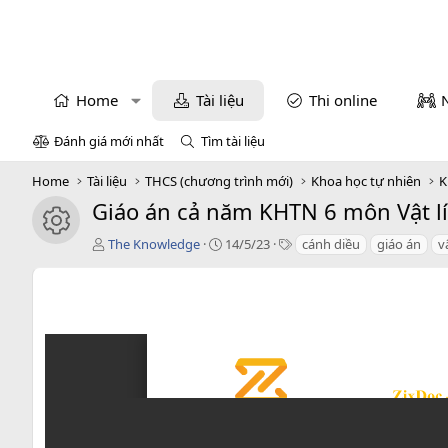
Home
Tài liệu
Thi online
Đánh giá mới nhất
Tìm tài liệu
Home
Tài liệu
THCS (chương trình mới)
Khoa học tự nhiên
K
Giáo án cả năm KHTN 6 môn Vật lí
icon tài liệu
T
C
T
The Knowledge
14/5/23
cánh diều
giáo án
vậ
á
r
a
c
e
g
g
a
s
i
t
ả
i
o
n
d
a
t
e