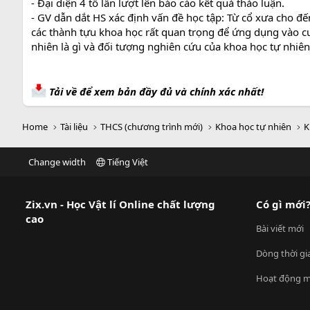
- Đại diện 4 tổ lần lượt lên báo cáo kết quả thảo luận.
- GV dẫn dắt HS xác định vấn đề học tập: Từ cổ xưa cho đế
các thành tựu khoa học rất quan trọng để ứng dụng vào c
nhiên là gì và đối tượng nghiên cứu của khoa học tự nhiên 
Tải về để xem bản đầy đủ và chính xác nhất!
Home
Tài liệu
THCS (chương trình mới)
Khoa học tự nhiên
K
Change width
Tiếng Việt
Zix.vn - Học Vật lí Online chất lượng
Có gì mới
cao
Bài viết mới
Dòng thời gi
Hoạt động m