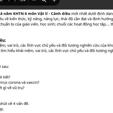
cả năm KHTN 6 môn Vật lí - Cánh diều
mới nhất dưới định dạ
êu về kiến thức, kỹ năng, năng lực, thái độ cần đạt và định hướng
huẩn bị của giáo viên, học sinh; chuỗi các hoạt động học tập.... 
ều:
iệm, vai trò, các lĩnh vực chủ yếu và đối tượng nghiên cứu của kh
 tìm hiểu khái niệm, vai trò, các lĩnh vực chủ yếu và đối tượng n
 sau:
 tiết?
virus corona và vaxcin?
 gì về vũ trụ?
hút về 4 vấn đề.
áp.