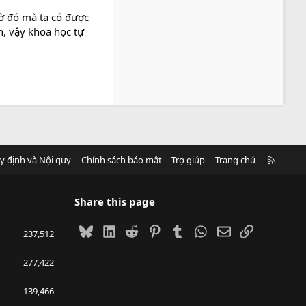
hờ đó mà ta có được
n, vậy khoa học tự
R
y định và Nội quy
Chính sách bảo mật
Trợ giúp
Trang chủ
S
S
Share this page
Bluesky
LinkedIn
Reddit
Pinterest
Tumblr
WhatsApp
Email
Link
237,512
277,422
139,466