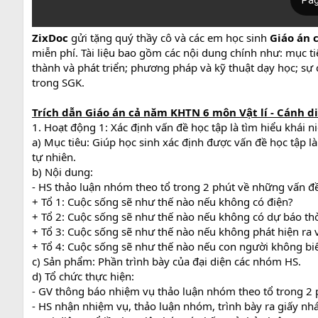
ZixDoc
gửi tặng quý thầy cô và các em học sinh
Giáo án 
miễn phí. Tài liệu bao gồm các nội dung chính như: mục ti
thành và phát triển; phương pháp và kỹ thuật dạy học; sự c
trong SGK.
Trích dẫn
Giáo án cả năm KHTN 6 môn Vật lí - Cánh di
1. Hoạt động 1: Xác định vấn đề học tập là tìm hiểu khái n
a) Mục tiêu: Giúp học sinh xác định được vấn đề học tập là
tự nhiên.
b) Nội dung:
- HS thảo luận nhóm theo tổ trong 2 phút về những vấn đề
+ Tổ 1: Cuộc sống sẽ như thế nào nếu không có điện?
+ Tổ 2: Cuộc sống sẽ như thế nào nếu không có dự báo thời
+ Tổ 3: Cuộc sống sẽ như thế nào nếu không phát hiện ra 
+ Tổ 4: Cuộc sống sẽ như thế nào nếu con người không biết
c) Sản phẩm: Phần trình bày của đại diện các nhóm HS.
d) Tổ chức thực hiện:
- GV thông báo nhiệm vụ thảo luận nhóm theo tổ trong 2 p
- HS nhận nhiệm vụ, thảo luận nhóm, trình bày ra giấy nh