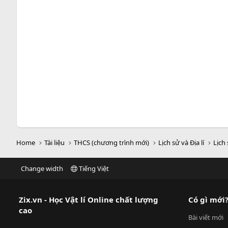
Home
Tài liệu
THCS (chương trình mới)
Lịch sử và Địa lí
Lịch 
Change width
Tiếng Việt
Zix.vn - Học Vật lí Online chất lượng
Có gì mới
cao
Bài viết mới