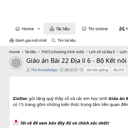
Home
Tài liệu
Thi online
Đánh giá mới nhất
Tìm tài liệu
Home
Tài liệu
THCS (chương trình mới)
Lịch sử và Địa lí
Lịch 
Giáo án Bài 22 Địa lí 6 - Bộ Kết nói
icon tài liệu
T
C
T
The Knowledge
28/3/23
slie bài giảng
địa lí 6
á
r
a
c
e
g
g
a
s
i
t
ả
i
ZixDoc
gửi tặng quý thầy cô và các em học sinh
Giáo án B
o
có 15 trang gồm những kiến thức trọng tâm liên quan đến b
n
d
a
t
Tải về để xem bản đầy đủ và chính xác nhất!
e