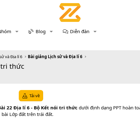
Nhóm
Blog
Diễn đàn
sử và Địa lí 6
Bài giảng Lịch sử và Địa lí 6
 tri thức
Tải về
ài 22 Địa lí 6 - Bộ Kết nói tri thức
dưới định dạng PPT hoàn toàn
ài Lớp đất trên trái đất.