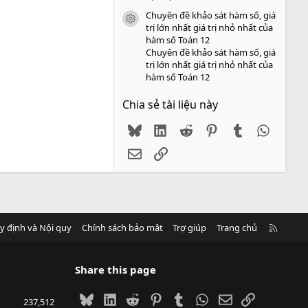
Chuyên đề khảo sát hàm số, giá
icon tài liệu
trị lớn nhất giá trị nhỏ nhất của
hàm số Toán 12
Chuyên đề khảo sát hàm số, giá
trị lớn nhất giá trị nhỏ nhất của
hàm số Toán 12
Chia sẻ tài liệu này
Bluesky
LinkedIn
Reddit
Pinterest
Tumblr
WhatsA
Email
Link
R
y định và Nội quy
Chính sách bảo mật
Trợ giúp
Trang chủ
S
S
Share this page
Bluesky
LinkedIn
Reddit
Pinterest
Tumblr
WhatsApp
Email
Link
237,512