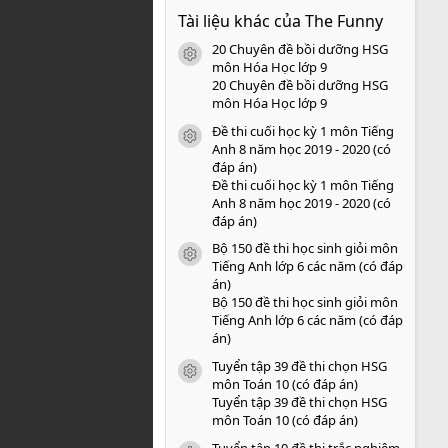
0
Tài liệu khác của The Funny
0
s
20 Chuyên đề bồi dưỡng HSG
a
icon tài liệu
o
môn Hóa Học lớp 9
20 Chuyên đề bồi dưỡng HSG
môn Hóa Học lớp 9
Đề thi cuối học kỳ 1 môn Tiếng
icon tài liệu
Anh 8 năm học 2019 - 2020 (có
đáp án)
Đề thi cuối học kỳ 1 môn Tiếng
Anh 8 năm học 2019 - 2020 (có
đáp án)
Bộ 150 đề thi học sinh giỏi môn
icon tài liệu
Tiếng Anh lớp 6 các năm (có đáp
án)
Bộ 150 đề thi học sinh giỏi môn
Tiếng Anh lớp 6 các năm (có đáp
án)
Tuyển tập 39 đề thi chọn HSG
icon tài liệu
môn Toán 10 (có đáp án)
Tuyển tập 39 đề thi chọn HSG
môn Toán 10 (có đáp án)
Tuyển tập 10 đề thi trắc nghiệm