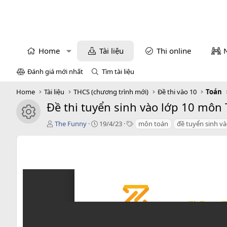
Home
Tài liệu
Thi online
Đánh giá mới nhất
Tìm tài liệu
Home
Tài liệu
THCS (chương trình mới)
Đề thi vào 10
Toán
Đề thi tuyển sinh vào lớp 10 môn
icon tài liệu
T
C
T
The Funny
19/4/23
môn toán
đề tuyển sinh và
á
r
a
c
e
g
g
a
s
i
t
ả
i
o
n
d
a
t
e