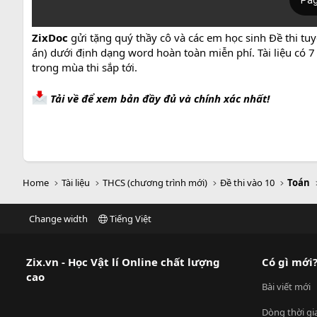
ZixDoc
gửi tặng quý thầy cô và các em học sinh Đề thi 
án) dưới định dạng word hoàn toàn miễn phí. Tài liệu có 
trong mùa thi sắp tới.
Tải về để xem bản đầy đủ và chính xác nhất!
Home
Tài liệu
THCS (chương trình mới)
Đề thi vào 10
Toán
Change width
Tiếng Việt
Zix.vn - Học Vật lí Online chất lượng
Có gì mới
cao
Bài viết mới
Dòng thời gi