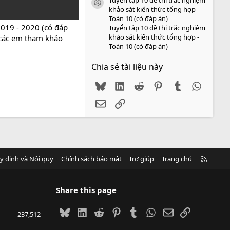
icon tài liệu
khảo sát kiến thức tổng hợp -
Toán 10 (có đáp án)
019 - 2020 (có đáp
Tuyển tập 10 đề thi trắc nghiệm
khảo sát kiến thức tổng hợp -
o các em tham khảo
Toán 10 (có đáp án)
Chia sẻ tài liệu này
Bluesky
LinkedIn
Reddit
Pinterest
Tumblr
WhatsA
Email
Link
R
y định và Nội quy
Chính sách bảo mật
Trợ giúp
Trang chủ
S
S
Share this page
Bluesky
LinkedIn
Reddit
Pinterest
Tumblr
WhatsApp
Email
Link
237,512