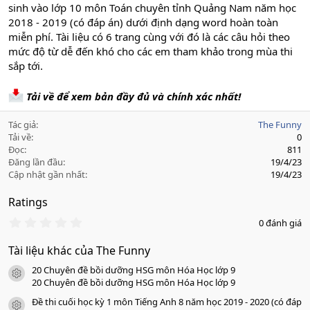
sinh vào lớp 10 môn Toán chuyên tỉnh Quảng Nam năm học
2018 - 2019 (có đáp án) dưới định dạng word hoàn toàn
miễn phí. Tài liệu có 6 trang cùng với đó là các câu hỏi theo
mức độ từ dễ đến khó cho các em tham khảo trong mùa thi
sắp tới.
Tải về để xem bản đầy đủ và chính xác nhất!
Tác giả
The Funny
Tải về
0
Đọc
811
Đăng lần đầu
19/4/23
Cập nhật gần nhất
19/4/23
Ratings
0
0 đánh giá
.
0
Tài liệu khác của The Funny
0
s
20 Chuyên đề bồi dưỡng HSG môn Hóa Học lớp 9
a
icon tài liệu
o
20 Chuyên đề bồi dưỡng HSG môn Hóa Học lớp 9
Đề thi cuối học kỳ 1 môn Tiếng Anh 8 năm học 2019 - 2020 (có đáp
icon tài liệu