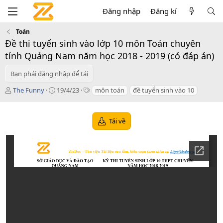
Đăng nhập
Đăng kí
Toán
Đề thi tuyển sinh vào lớp 10 môn Toán chuyên
tỉnh Quảng Nam năm học 2018 - 2019 (có đáp án)
Bạn phải đăng nhập để tải
T
C
T
The Funny
19/4/23
môn toán
đề tuyển sinh vào 10
á
r
a
c
e
g
g
a
s
Tải về
i
t
ả
i
o
n
d
a
t
e