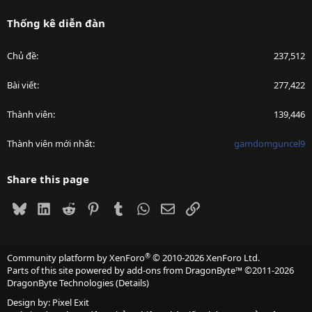
Thống kê diễn đàn
Chủ đề
237,512
Bài viết
277,422
Thành viên
139,446
Thành viên mới nhất
gamdomguncel9
Share this page
Bluesky
LinkedIn
Reddit
Pinterest
Tumblr
WhatsApp
Email
Link
®
Community platform by XenForo
© 2010-2026 XenForo Ltd.
Parts of this site powered by
add-ons from DragonByte™
©2011-2026
DragonByte Technologies
(
Details
)
Design by:
Pixel Exit