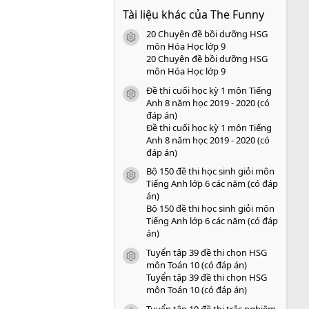
0
Tài liệu khác của The Funny
0
s
20 Chuyên đề bồi dưỡng HSG
a
icon tài liệu
o
môn Hóa Học lớp 9
20 Chuyên đề bồi dưỡng HSG
môn Hóa Học lớp 9
Đề thi cuối học kỳ 1 môn Tiếng
icon tài liệu
Anh 8 năm học 2019 - 2020 (có
đáp án)
Đề thi cuối học kỳ 1 môn Tiếng
Anh 8 năm học 2019 - 2020 (có
đáp án)
Bộ 150 đề thi học sinh giỏi môn
icon tài liệu
Tiếng Anh lớp 6 các năm (có đáp
án)
Bộ 150 đề thi học sinh giỏi môn
Tiếng Anh lớp 6 các năm (có đáp
án)
Tuyển tập 39 đề thi chọn HSG
icon tài liệu
môn Toán 10 (có đáp án)
Tuyển tập 39 đề thi chọn HSG
môn Toán 10 (có đáp án)
Tuyển tập 10 đề thi trắc nghiệm