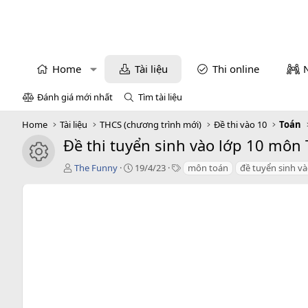
Home
Tài liệu
Thi online
Đánh giá mới nhất
Tìm tài liệu
Home
Tài liệu
THCS (chương trình mới)
Đề thi vào 10
Toán
Đề thi tuyển sinh vào lớp 10 môn
icon tài liệu
T
C
T
The Funny
19/4/23
môn toán
đề tuyển sinh và
á
r
a
c
e
g
g
a
s
i
t
ả
i
o
n
d
a
t
e