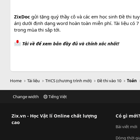
ZixDoc
gửi tặng quý thầy cô và các em học sinh Đề thi t
án) dưới định dạng word hoàn toàn miễn phí. Tài liệu có 
trong mùa thi sắp tới.
Tải về để xem bản đầy đủ và chính xác nhất!
Home
Tài liệu
THCS (chương trình mới)
Đề thi vào 10
Toán
Change width
Tiếng Việt
Zix.vn - Học Vật lí Online chất lượng
Có gì mới
cao
Bài viết mới
Dòng thời gi