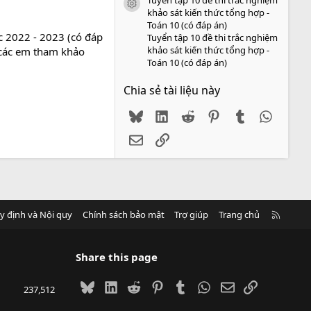
icon tài liệu
khảo sát kiến thức tổng hợp -
Toán 10 (có đáp án)
c 2022 - 2023 (có đáp
Tuyển tập 10 đề thi trắc nghiệm
khảo sát kiến thức tổng hợp -
o các em tham khảo
Toán 10 (có đáp án)
Chia sẻ tài liệu này
Bluesky
LinkedIn
Reddit
Pinterest
Tumblr
WhatsA
Email
Link
R
y định và Nội quy
Chính sách bảo mật
Trợ giúp
Trang chủ
S
S
Share this page
Bluesky
LinkedIn
Reddit
Pinterest
Tumblr
WhatsApp
Email
Link
237,512