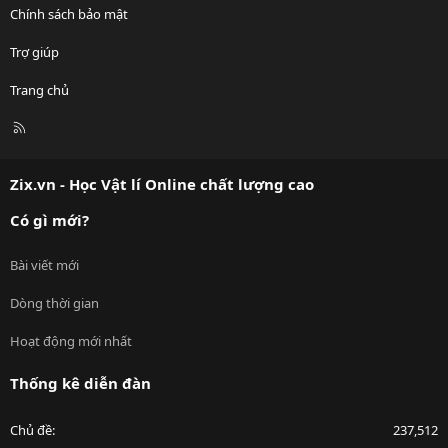
Chính sách bảo mật
Trợ giúp
Trang chủ
R
S
S
Zix.vn - Học Vật lí Online chất lượng cao
Có gì mới?
Bài viết mới
Dòng thời gian
Hoạt động mới nhất
Thống kê diễn đàn
Chủ đề
237,512