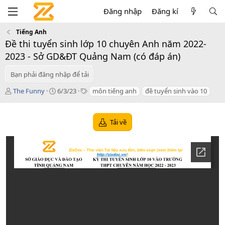
Đăng nhập
Đăng kí
Tiếng Anh
Đề thi tuyển sinh lớp 10 chuyên Anh năm 2022-
2023 - Sở GD&ĐT Quảng Nam (có đáp án)
Bạn phải đăng nhập để tải
T
C
T
The Funny
6/3/23
môn tiếng anh
đề tuyển sinh vào 10
á
r
a
c
e
g
g
a
s
Tải về
i
t
ả
i
o
n
d
a
t
e