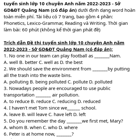
tuyển sinh lớp 10 chuyên Anh năm 2022-2023 - Sở
GD&ĐT Quảng Nam (có đáp án)
dưới định dạng word hoàn
toàn miễn phí. Tài liệu có 7 trang, bao gồm 4 phần:
Phonetics, Lexico-Grammar, Reading và Writing. Thời gian
làm bài: 60 phút (không kể thời gian phát đề)
Trích dẫn Đề thi tuyển sinh lớp 10 chuyên Anh năm
2022-2023 - Sở GD&ĐT Quảng Nam (có đáp án):
1. No one in our team can play football as _______Nam.
A. well B. better C. well as D. the best
2. We should save the environment from _______by putting
all the trash into the waste bins.
A. polluting B. being polluted C. pollute D. polluted
3. Nowadays people are encouraged to use public
transportation _______ air pollution.
A. to reduce B. reduce C. reducing D. reduced
4. I haven't met Tom since we______ school.
A. leave B. will leave C. have left D. left
5. Do you remember the day _______we first met, Mary?
A. whom B. when C. who D. where
6. Peter is at home now, _______?