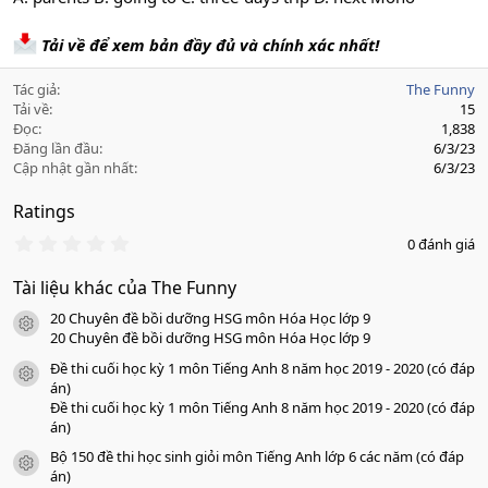
Tải về để xem bản đầy đủ và chính xác nhất!
Tác giả
The Funny
Tải về
15
Đọc
1,838
Đăng lần đầu
6/3/23
Cập nhật gần nhất
6/3/23
Ratings
0
0 đánh giá
.
0
Tài liệu khác của The Funny
0
s
20 Chuyên đề bồi dưỡng HSG môn Hóa Học lớp 9
a
icon tài liệu
o
20 Chuyên đề bồi dưỡng HSG môn Hóa Học lớp 9
Đề thi cuối học kỳ 1 môn Tiếng Anh 8 năm học 2019 - 2020 (có đáp
icon tài liệu
án)
Đề thi cuối học kỳ 1 môn Tiếng Anh 8 năm học 2019 - 2020 (có đáp
án)
Bộ 150 đề thi học sinh giỏi môn Tiếng Anh lớp 6 các năm (có đáp
icon tài liệu
án)