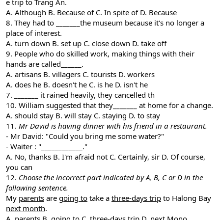
e trip to Trang An.
A. Although B. Because of C. In spite of D. Because
8. They had to _______the museum because it's no longer a
place of interest.
A. turn down B. set up C. close down D. take off
9. People who do skilled work, making things with their
hands are called______.
A. artisans B. villagers C. tourists D. workers
A. does he B. doesn't he C. is he D. isn't he
7. _______ it rained heavily, they cancelled th
10. William suggested that they_______ at home for a change.
A. should stay B. will stay C. staying D. to stay
11.
Mr David is having dinner with his friend in a restaurant.
- Mr David: "Could you bring me some water?"
- Waiter : "____________."
A. No, thanks B. I'm afraid not C. Certainly, sir D. Of course,
you can
12.
Choose the incorrect part indicated by A, B, C or D in the
following sentence.
My
parents
are
going to
take a
three-days trip
to Halong Bay
next month
.
A. parents B. going to C. three-days trip D. next Mono