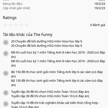
Đăng lần đầu
19/2/23
Cập nhật gần nhất
19/2/23
Ratings
0
0 đánh giá
.
0
Tài liệu khác của The Funny
0
s
20 Chuyên đề bồi dưỡng HSG môn Hóa Học lớp 9
a
icon tài liệu
o
20 Chuyên đề bồi dưỡng HSG môn Hóa Học lớp 9
Đề thi cuối học kỳ 1 môn Tiếng Anh 8 năm học 2019 - 2020 (có đáp
icon tài liệu
án)
Đề thi cuối học kỳ 1 môn Tiếng Anh 8 năm học 2019 - 2020 (có đáp
án)
Bộ 150 đề thi học sinh giỏi môn Tiếng Anh lớp 6 các năm (có đáp
icon tài liệu
án)
Bộ 150 đề thi học sinh giỏi môn Tiếng Anh lớp 6 các năm (có đáp
án)
Tuyển tập 39 đề thi chọn HSG môn Toán 10 (có đáp án)
icon tài liệu
Tuyển tập 39 đề thi chọn HSG môn Toán 10 (có đáp án)
Tuyển tập 10 đề thi trắc nghiệm khảo sát kiến thức tổng hợp -
icon tài liệu
Toán 10 (có đáp án)