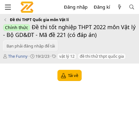
Đăng nhập
Đăng kí
Đề thi THPT Quốc gia môn Vật lí
Đề thi tốt nghiệp THPT 2022 môn Vật lý
Chính thức
- Bộ GD&ĐT - Mã đề 221 (có đáp án)
Bạn phải đăng nhập để tải
T
C
T
The Funny
19/2/23
vật lý 12
đề thi thử thpt quốc gia
á
r
a
c
e
g
g
a
s
Tải về
i
t
ả
i
o
n
d
a
t
e