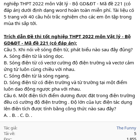
nghiệp THPT 2022 môn Vật lý - Bộ GD&ĐT - Mã đề 221 (có
đáp án) dưới định dạng word hoàn toàn miễn phí. Tài liệu có
5 trang với 40 câu hỏi trắc nghiệm cho các em ôn tập trong
mùa thi sắp tới.
Trích dẫn Đề thi tốt nghiệp THPT 2022 môn Vật lý - Bộ
GD&ĐT - Mã đề 221 (có đáp án):
Câu 5. Khi nói về sóng điện từ, phát biểu nào sau đây đủng?
A. Sóng điện từ là sóng dọc.
B. Sóng điện từ có vectơ cường độ điện trường và vectơ cảm
ứng từ luôn cùng chiều với nhau.
C. Sóng điện từ là sóng ngang.
D. Sóng điện từ có điện trường và từ trường tại một điểm
luôn dao động ngược pha với nhau.
Câu 6. Một điện tích điểm dương được đặt trong điện trường
đều có cường độ điện trường . Độ lớn của lực điện tác dụng
lên điện tích được tính bằng công thức nào sau đây?
A. . B. . C. D. .
Tác giả
The Funny
Tải về
5
Đọc
1,855