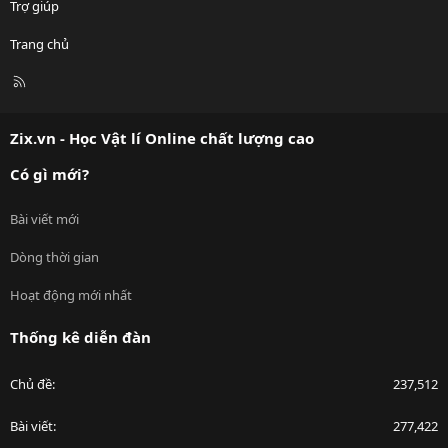
Trợ giúp
Trang chủ
R
S
S
Zix.vn - Học Vật lí Online chất lượng cao
Có gì mới?
Bài viết mới
Dòng thời gian
Hoạt động mới nhất
Thống kê diễn đàn
Chủ đề
237,512
Bài viết
277,422