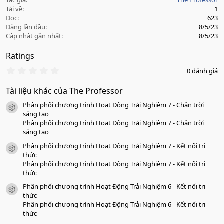
Tác giả
The Professor
Tải về
1
Đọc
623
Đăng lần đầu
8/5/23
Cập nhật gần nhất
8/5/23
Ratings
0
0 đánh giá
.
0
Tài liệu khác của The Professor
0
s
Phân phối chương trình Hoạt Động Trải Nghiệm 7 - Chân trời
a
icon tài liệu
o
sáng tạo
Phân phối chương trình Hoạt Động Trải Nghiệm 7 - Chân trời
sáng tạo
Phân phối chương trình Hoạt Động Trải Nghiệm 7 - Kết nối tri
icon tài liệu
thức
Phân phối chương trình Hoạt Động Trải Nghiệm 7 - Kết nối tri
thức
Phân phối chương trình Hoạt Động Trải Nghiệm 6 - Kết nối tri
icon tài liệu
thức
Phân phối chương trình Hoạt Động Trải Nghiệm 6 - Kết nối tri
thức