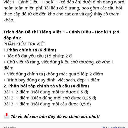
Việt 1 - Cánh Diều - Học kì 1 (có đáp án) dưới định dạng word
hoàn toàn miễn phí. Tài liệu có 5 trang, bao gồm các câu hỏi
theo cấp độ từ dễ đến khó cho các em và quý thầy cô tham
khảo.
Trích dẫn Đề thi Tiếng Việt 1 - Cánh Diều - Học kì 1 (có
đáp án):
PHẦN KIỂM TRA VIẾT
1.Phần chính tả (6 điểm)
+ Tốc độ đạt yêu cầu (15 phút): 2 đ
+ Chữ viết rõ ràng, viết đúng kiểu chữ thường, cỡ vừa: 1
điểm
+ Viết đúng chính tả (không mắc quá 5 lỗi): 2 điểm
+ Trình bày đúng quy định, viết sạch, đẹp: 1 điểm
2. Phần bài tập chính tả và câu (4 điểm)
Bài 1: 2 điểm (Nối đúng mỗi từ được 0,5 đ)
Bài 2: 1 điểm (Điền đúng mỗi chữ được 0,25 đ)
Bài 3: 1 điểm (Nối đúng mỗi câu được 0,5 đ)
Tải về để xem bản đầy đủ và chính xác nhất!