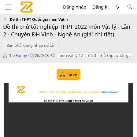
Đăng nhập
Đăng kí
Đề thi THPT Quốc gia môn Vật lí
Đề thi thử tốt nghiệp THPT 2022 môn Vật lý - Lần
2 - Chuyên ĐH Vinh - Nghệ An (giải chi tiết)
Bạn phải đăng nhập để tải
T
C
T
The Funny
26/2/23
môn vật lý 12
đề thi thử thpt quốc gia
á
r
a
c
e
g
g
a
s
Tải về
i
t
ả
i
o
n
d
a
t
e