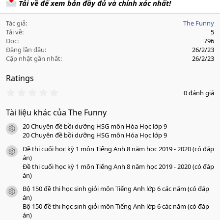
Tải về để xem bản đầy đủ và chính xác nhất!
Tác giả
The Funny
Tải về
5
Đọc
796
Đăng lần đầu
26/2/23
Cập nhật gần nhất
26/2/23
Ratings
0
0 đánh giá
.
0
Tài liệu khác của The Funny
0
s
20 Chuyên đề bồi dưỡng HSG môn Hóa Học lớp 9
a
icon tài liệu
o
20 Chuyên đề bồi dưỡng HSG môn Hóa Học lớp 9
Đề thi cuối học kỳ 1 môn Tiếng Anh 8 năm học 2019 - 2020 (có đáp
icon tài liệu
án)
Đề thi cuối học kỳ 1 môn Tiếng Anh 8 năm học 2019 - 2020 (có đáp
án)
Bộ 150 đề thi học sinh giỏi môn Tiếng Anh lớp 6 các năm (có đáp
icon tài liệu
án)
Bộ 150 đề thi học sinh giỏi môn Tiếng Anh lớp 6 các năm (có đáp
án)