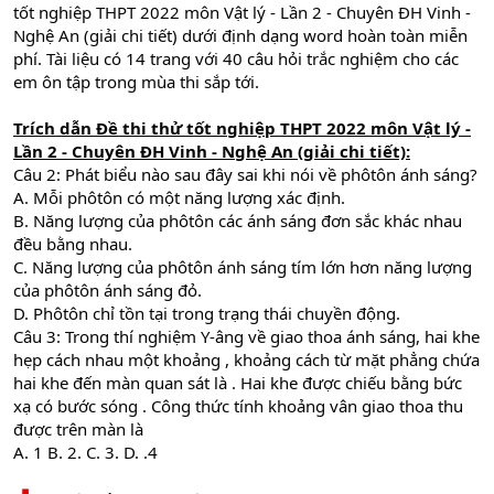
tốt nghiệp THPT 2022 môn Vật lý - Lần 2 - Chuyên ĐH Vinh -
Nghệ An (giải chi tiết) dưới định dạng word hoàn toàn miễn
phí. Tài liệu có 14 trang với 40 câu hỏi trắc nghiệm cho các
em ôn tập trong mùa thi sắp tới.
Trích dẫn Đề thi thử tốt nghiệp THPT 2022 môn Vật lý -
Lần 2 - Chuyên ĐH Vinh - Nghệ An (giải chi tiết):
Câu 2: Phát biểu nào sau đây sai khi nói về phôtôn ánh sáng?
A. Mỗi phôtôn có một năng lượng xác định.
B. Năng lượng của phôtôn các ánh sáng đơn sắc khác nhau
đều bằng nhau.
C. Năng lượng của phôtôn ánh sáng tím lớn hơn năng lượng
của phôtôn ánh sáng đỏ.
D. Phôtôn chỉ tồn tại trong trạng thái chuyền động.
Câu 3: Trong thí nghiệm Y-âng về giao thoa ánh sáng, hai khe
hẹp cách nhau một khoảng , khoảng cách từ mặt phẳng chứa
hai khe đến màn quan sát là . Hai khe được chiếu bằng bức
xạ có bước sóng . Công thức tính khoảng vân giao thoa thu
được trên màn là
A. 1 B. 2. C. 3. D. .4