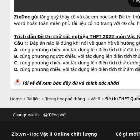
ZixDoc
gửi tặng quý thầy cô và các em học sinh Đề thi thử 
word hoàn toàn miễn phí. Tài liệu có 10 trang với 40 câu h
Trích dẫn Đề thi thử tốt nghiệp THPT 2022 môn Vật lý - 
Câu 1:
Đáp án nào là đúng khi nói về quan hệ về hướng gi
A.
cùng phương chiều với tác dụng lên điện tích thử đặt t
B.
cùng phương ngược chiều với tác dụng lên điện tích thử
C.
cùng phương chiều với tác dụng lên điện tích thử dương
D.
cùng phương chiều với tác dụng lên điện tích thử âm đặ
Tải về để xem bản đầy đủ và chính xác nhất!
Home
Tài liệu
Trung học phổ thông
Vật lí
Đề thi THPT Quốc
Change width
Tiếng Việt
Zix.vn - Học Vật lí Online chất lượng
Có gì mới