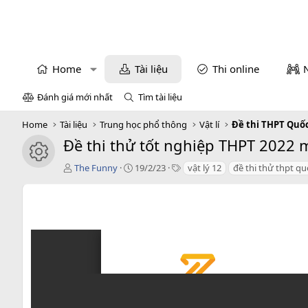
Home
Tài liệu
Thi online
Đánh giá mới nhất
Tìm tài liệu
Home
Tài liệu
Trung học phổ thông
Vật lí
Đề thi THPT Quốc
Đề thi thử tốt nghiệp THPT 2022 môn
icon tài liệu
T
C
T
The Funny
19/2/23
vật lý 12
đề thi thử thpt qu
á
r
a
c
e
g
g
a
s
i
t
ả
i
o
n
d
a
t
e