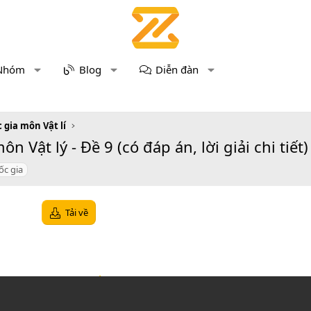
Nhóm
Blog
Diễn đàn
 gia môn Vật lí
 Vật lý - Đề 9 (có đáp án, lời giải chi tiết)
ốc gia
Tải về