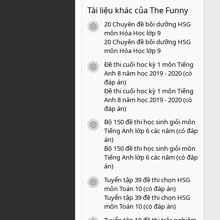
0
Tài liệu khác của The Funny
0
s
20 Chuyên đề bồi dưỡng HSG
a
icon tài liệu
o
môn Hóa Học lớp 9
20 Chuyên đề bồi dưỡng HSG
môn Hóa Học lớp 9
Đề thi cuối học kỳ 1 môn Tiếng
icon tài liệu
Anh 8 năm học 2019 - 2020 (có
đáp án)
Đề thi cuối học kỳ 1 môn Tiếng
Anh 8 năm học 2019 - 2020 (có
đáp án)
Bộ 150 đề thi học sinh giỏi môn
icon tài liệu
Tiếng Anh lớp 6 các năm (có đáp
án)
Bộ 150 đề thi học sinh giỏi môn
Tiếng Anh lớp 6 các năm (có đáp
án)
Tuyển tập 39 đề thi chọn HSG
icon tài liệu
môn Toán 10 (có đáp án)
Tuyển tập 39 đề thi chọn HSG
môn Toán 10 (có đáp án)
Tuyển tập 10 đề thi trắc nghiệm