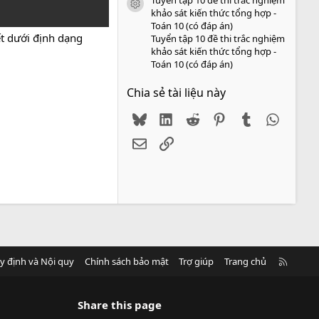
icon tài liệu
khảo sát kiến thức tổng hợp -
Toán 10 (có đáp án)
ết dưới định dạng
Tuyển tập 10 đề thi trắc nghiệm
khảo sát kiến thức tổng hợp -
Toán 10 (có đáp án)
Chia sẻ tài liệu này
Bluesky
LinkedIn
Reddit
Pinterest
Tumblr
WhatsA
Email
Link
R
y định và Nội quy
Chính sách bảo mật
Trợ giúp
Trang chủ
S
S
Share this page