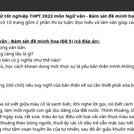
hử tốt nghiệp THPT
2022 môn Ngữ văn - Bám sát đề minh họa
 có 10 trang gồm 2 phần thi tự luận: Đọc hiểu và làm văn giúp cá
ăn - Bám sát đề minh họa (Đề 5) (có đáp án
):
rong văn bản.
g càng lâu là gì?
ăn bản có ý nghĩa như thế nào?
thù, học cách khoan dung mới thực sự là yêu bản thân mình không
ng 200 chữ) nêu suy nghĩ của bản thân về sự cần thiết phải xóa 
 sử viết giữa màu cỏ lá xanh biếc. Khi nghe lời gọi, nó biết cách
g, làm một người con gái dịu dàng của đất nước. Thỉnh thoảng, t
ngày xưa, rất xưa: màu áo lục điều với loại vải vân thưa màu x
thoáng theo bóng người, thuở ấy các cô dâu trẻ vẫn mặc sau tiế
g như tấm voan huyền ảo của tự nhiên, sau đó ẩn giấu khuôn mặ