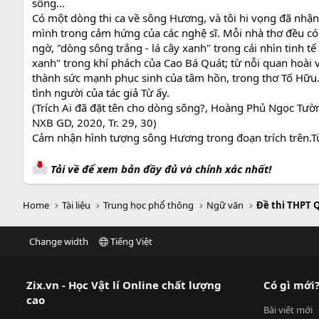
sông...
Có một dòng thi ca về sông Hương, và tôi hi vọng đã nhận
mình trong cảm hứng của các nghệ sĩ. Mỗi nhà thơ đều có
ngờ, "dòng sông trắng - lá cây xanh" trong cái nhìn tinh 
xanh" trong khí phách của Cao Bá Quát; từ nỗi quan hoài
thành sức mạnh phục sinh của tâm hồn, trong thơ Tố Hữu. V
tình người của tác giả Từ ấy.
(Trích Ai đã đặt tên cho dòng sông?, Hoàng Phủ Ngọc Tườ
NXB GD, 2020, Tr. 29, 30)
Cảm nhận hình tượng sông Hương trong đoạn trích trên.Từ
Tải về để xem bản đầy đủ và chính xác nhất!
Home
Tài liệu
Trung học phổ thông
Ngữ văn
Đề thi THPT 
Change width
Tiếng Việt
Zix.vn - Học Vật lí Online chất lượng
Có gì mới
cao
Bài viết mới