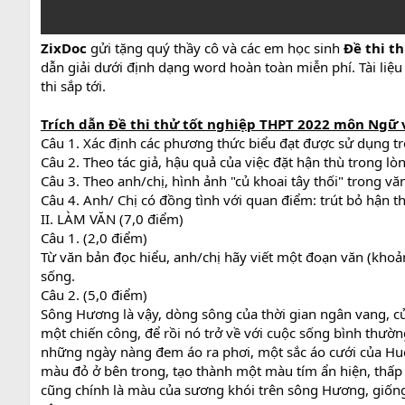
ZixDoc
gửi tặng quý thầy cô và các em học sinh
Đề thi t
dẫn giải dưới định dạng word hoàn toàn miễn phí. Tài liệu
thi sắp tới.
Trích dẫn
Đề thi thử tốt nghiệp THPT 2022 môn Ngữ v
Câu 1. Xác định các phương thức biểu đạt được sử dụng t
Câu 2. Theo tác giả, hậu quả của việc đặt hận thù trong lòn
Câu 3. Theo anh/chị, hình ảnh "củ khoai tây thối" trong v
Câu 4. Anh/ Chị có đồng tình với quan điểm: trút bỏ hận 
II. LÀM VĂN (7,0 điểm)
Câu 1. (2,0 điểm)
Từ văn bản đọc hiểu, anh/chị hãy viết một đoạn văn (khoả
sống.
Câu 2. (5,0 điểm)
Sông Hương là vậy, dòng sông của thời gian ngân vang, của
một chiến công, để rồi nó trở về với cuộc sống bình thườn
những ngày nàng đem áo ra phơi, một sắc áo cưới của Huế 
màu đỏ ở bên trong, tạo thành một màu tím ẩn hiện, thấp 
cũng chính là màu của sương khói trên sông Hương, giốn