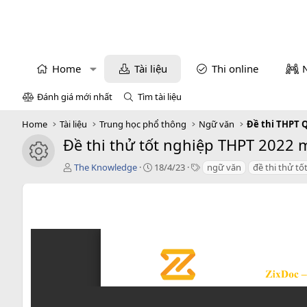
Home
Tài liệu
Thi online
Đánh giá mới nhất
Tìm tài liệu
Home
Tài liệu
Trung học phổ thông
Ngữ văn
Đề thi THPT 
Đề thi thử tốt nghiệp THPT 2022 
icon tài liệu
T
C
T
The Knowledge
18/4/23
ngữ văn
đề thi thử tố
á
r
a
c
e
g
g
a
s
i
t
ả
i
o
n
d
a
t
e