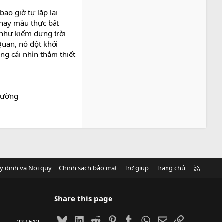
ao giờ tự lặp lại
thay màu thực bất
 "như kiếm dựng trời
Quan, nó đột khởi
ng cái nhìn thắm thiết
 Tường
R
y định và Nội quy
Chính sách bảo mật
Trợ giúp
Trang chủ
S
S
Share this page
Bluesky
LinkedIn
Reddit
Pinterest
Tumblr
WhatsApp
Email
Link
237,512