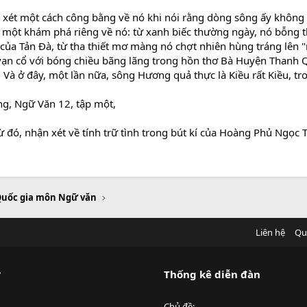
 xét một cách công bằng về nó khi nói rằng dòng sông ấy không b
 một khám phá riêng về nó: từ xanh biếc thường ngày, nó bỗng 
tế của Tản Đà, từ tha thiết mơ màng nó chợt nhiên hùng tráng lên
 vạn cổ với bóng chiều bãng lãng trong hồn thơ Bà Huyện Thanh 
à ở đây, một lần nữa, sông Hương quả thực là Kiều rất Kiều, tro
ng, Ngữ Văn 12, tập một,
 đó, nhận xét về tính trữ tình trong bút kí của Hoàng Phủ Ngọc
Quốc gia môn Ngữ văn
Liên hệ
Qu
?
Thống kê diễn đàn
Chủ đề