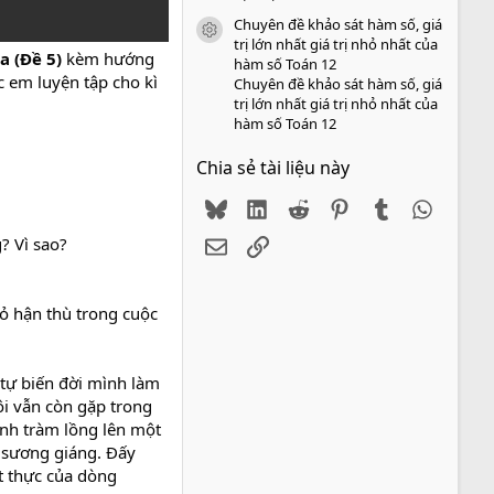
Chuyên đề khảo sát hàm số, giá
icon tài liệu
trị lớn nhất giá trị nhỏ nhất của
 (Đề 5)
kèm hướng
hàm số Toán 12
c em luyện tập cho kì
Chuyên đề khảo sát hàm số, giá
trị lớn nhất giá trị nhỏ nhất của
hàm số Toán 12
Chia sẻ tài liệu này
Bluesky
LinkedIn
Reddit
Pinterest
Tumblr
WhatsA
? Vì sao?
Email
Link
bỏ hận thù trong cuộc
 tự biến đời mình làm
ôi vẫn còn gặp trong
anh tràm lồng lên một
t sương giáng. Đấy
t thực của dòng