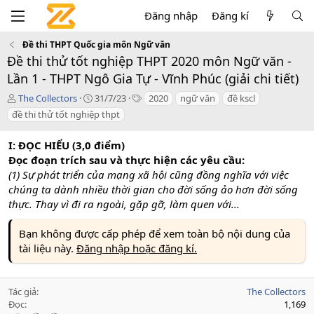
Đăng nhập
Đăng kí
Đề thi THPT Quốc gia môn Ngữ văn
Đề thi thử tốt nghiệp THPT 2020 môn Ngữ văn -
Lần 1 - THPT Ngô Gia Tự - Vĩnh Phúc (giải chi tiết)
T
C
T
The Collectors
31/7/23
2020
ngữ văn
đề kscl
á
r
a
đề thi thử tốt nghiệp thpt
c
e
g
g
a
s
I: ĐỌC HIỂU (3,0 điểm)
i
t
Đọc đoạn trích sau và thực hiện các yêu cầu:
ả
i
o
(1) Sự phát triển của mạng xã hội cũng đồng nghĩa với việc
n
chúng ta dành nhiều thời gian cho đời sống ảo hơn đời sống
d
thực. Thay vì đi ra ngoài, gặp gỡ, làm quen với...
a
t
Bạn không được cấp phép để xem toàn bộ nội dung của
e
tài liệu này.
Đăng nhập hoặc đăng kí.
Tác giả
The Collectors
Đọc
1,169