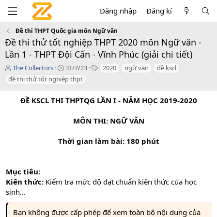
Đăng nhập
Đăng kí
Đề thi THPT Quốc gia môn Ngữ văn
Đề thi thử tốt nghiệp THPT 2020 môn Ngữ văn -
Lần 1 - THPT Đội Cấn - Vĩnh Phúc (giải chi tiết)
T
C
T
The Collectors
31/7/23
2020
ngữ văn
đề kscl
á
r
a
đề thi thử tốt nghiệp thpt
c
e
g
g
a
s
ĐỀ KSCL THI THPTQG LẦN I - NĂM HỌC 2019-2020
i
t
ả
i
o
MÔN THI: NGỮ VĂN
n
d
Thời gian làm bài: 180 phút
a
t
e
Mục tiêu:
Kiến thức:
Kiểm tra mức độ đạt chuẩn kiến thức của học
sinh...
Bạn không được cấp phép để xem toàn bộ nội dung của