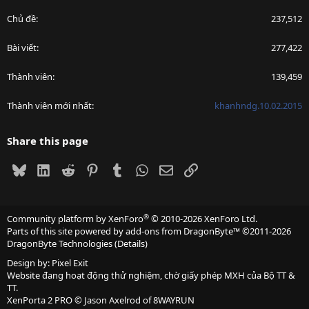
Chủ đề
237,512
Bài viết
277,422
Thành viên
139,459
Thành viên mới nhất
khanhndg.10.02.2015
Share this page
Bluesky
LinkedIn
Reddit
Pinterest
Tumblr
WhatsApp
Email
Link
®
Community platform by XenForo
© 2010-2026 XenForo Ltd.
Parts of this site powered by
add-ons from DragonByte™
©2011-2026
DragonByte Technologies
(
Details
)
Design by:
Pixel Exit
Website đang hoạt động thử nghiệm, chờ giấy phép MXH của Bộ TT &
TT.
XenPorta 2 PRO
© Jason Axelrod of
8WAYRUN