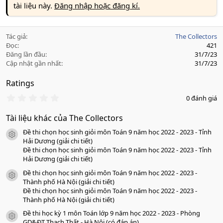
tài liệu này.
Đăng nhập hoặc đăng kí.
Tác giả
The Collectors
Đọc
421
Đăng lần đầu
31/7/23
Cập nhật gần nhất
31/7/23
Ratings
0
0 đánh giá
.
0
Tài liệu khác của The Collectors
0
s
Đề thi chọn học sinh giỏi môn Toán 9 năm học 2022 - 2023 - Tỉnh
a
icon tài liệu
o
Hải Dương (giải chi tiết)
Đề thi chọn học sinh giỏi môn Toán 9 năm học 2022 - 2023 - Tỉnh
Hải Dương (giải chi tiết)
Đề thi chọn học sinh giỏi môn Toán 9 năm học 2022 - 2023 -
icon tài liệu
Thành phố Hà Nội (giải chi tiết)
Đề thi chọn học sinh giỏi môn Toán 9 năm học 2022 - 2023 -
Thành phố Hà Nội (giải chi tiết)
Đề thi học kỳ 1 môn Toán lớp 9 năm học 2022 - 2023 - Phòng
icon tài liệu
GD&ĐT Thạch Thất - Hà Nội (có đáp án)