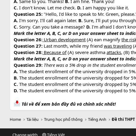
A.
Same to you. Thanks!
B.
I am fine. Thank you!
C.
I don't know. Let me check.
D.
I am happy you like it.
Question 25:
"Hello, I'd like to speak to Mr. Green, please.
A.
I'm sorry. I'll call again later.
B.
Sure, I'll put you through
C.
Sorry. Can you take a message?
D.
I'm afraid I don't kno
Mark the letter A, B, C, or D on your answer sheet to indi
Question 26:
Urban development
(A) ean magnify
the ris
Question 27:
Last month, while my friend
was traveling
(
Question 28:
Because of
(A) severe asthma
attacks
, (B) t
Mark the letter A, B, C, or D on your answer sheet to indi
Question 29:
There was a 5% drop in the student enrollment
A.
The student enrollment of the university dropped in 5%
B.
The student enrollment of the university dropped for 5
C.
The student enrollment of the university dropped by 5%
D.
The student enrollment of the university dropped to 5%
Tải về để xem bản đầy đủ và chính xác nhất!
Home
Tài liệu
Trung học phổ thông
Tiếng Anh
Đề thi THPT
Change width
Tiếng Việt