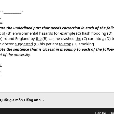
" "__________"
.
w.
cate the underlined part that needs correction in each of the fol
k of
(B) environmental hazards
for example
(C) flash
flooding
(D)
A) round England by
the
(B) car, he crashed
the
(C) car into
a
(D) t
he doctor
suggested
(C) his patient
to stop
(D) smoking.
cate the sentence that is closest in meaning to each of the follo
 of the university.
.
%.
.
.
 Quốc gia môn Tiếng Anh
Liên hệ
Qu