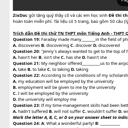
ZixDoc
gửi tặng quý thầy cô và các em học sinh
Đề thi th
hoàn toàn miễn phí. Tài liệu có 5 trang, bao gồm 50 câu (lý
Trích dẫn Đề thi thử TN THPT môn Tiếng Anh - THPT Qu
Question 19:
Faraday made many_______in the field of ph
A.
discoveries
B.
discovering
C.
discover
D.
discovered
Question 20:
"Jenny's always wanted to get to the top of he
A.
hasn't her
B.
isn't she
C.
has she
D.
hasn't she
Question 21:
My neighbor offered_________us to the airpo
A.
take
B.
to take
C.
to taking
D.
taking
Question 22:
According to the conditions of my scholarshi
A.
my education will be employed by the university
B.
employment will be given to me by the university
C.
I will be employed by the university
D.
the university will employ me
Question 23:
If my time-management skills had been better
A.
hadn't suffered
B.
will not suffer
C.
wouldn't suffer
D.
wo
Mark the letter A, B, C, or D on your answer sheet to ind
Question 24: A
: What a wonderful party!
B
: __________