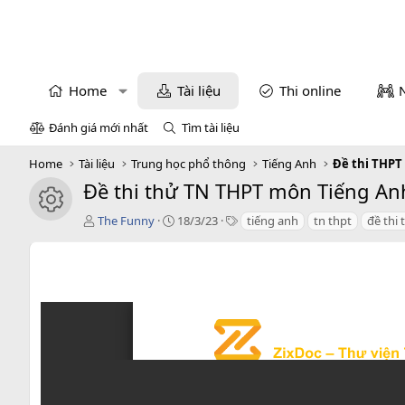
Home
Tài liệu
Thi online
Đánh giá mới nhất
Tìm tài liệu
Home
Tài liệu
Trung học phổ thông
Tiếng Anh
Đề thi THPT
Đề thi thử TN THPT môn Tiếng Anh
icon tài liệu
T
C
T
The Funny
18/3/23
tiếng anh
tn thpt
đề thi 
á
r
a
c
e
g
g
a
s
i
t
ả
i
o
n
d
a
t
e