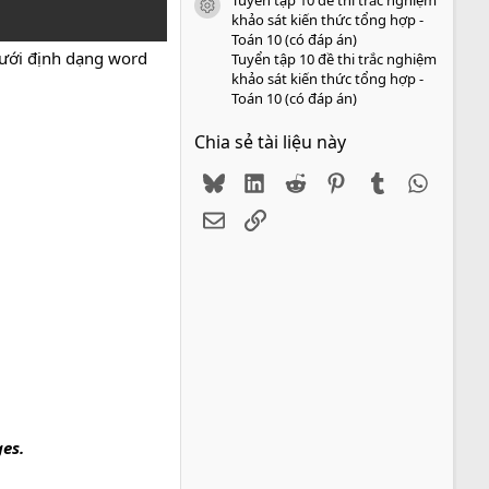
icon tài liệu
khảo sát kiến thức tổng hợp -
Toán 10 (có đáp án)
ưới định dạng word
Tuyển tập 10 đề thi trắc nghiệm
khảo sát kiến thức tổng hợp -
Toán 10 (có đáp án)
Chia sẻ tài liệu này
Bluesky
LinkedIn
Reddit
Pinterest
Tumblr
WhatsA
Email
Link
ges.