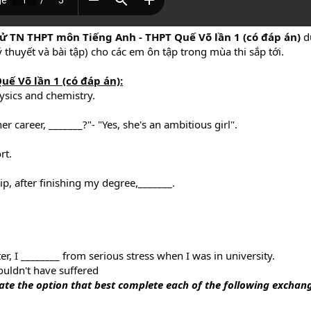
ử TN THPT môn Tiếng Anh - THPT Quế Võ lần 1 (có đáp án)
d
 thuyết và bài tập) cho các em ôn tập trong mùa thi sắp tới.
ế Võ lần 1 (có đáp án):
ysics and chemistry.
r career, _______?"- "Yes, she's an ambitious girl".
rt.
p, after finishing my degree,_______.
, I ________ from serious stress when I was in university.
uldn't have suffered
icate the option that best complete each of the following exchan