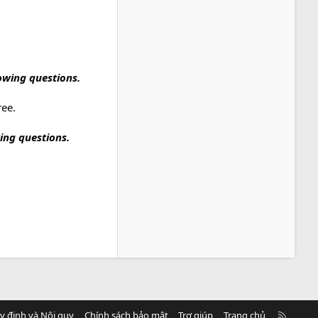
lowing questions.
ree.
wing questions.
R
y định và Nội quy
Chính sách bảo mật
Trợ giúp
Trang chủ