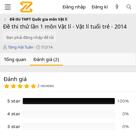
Đăng nhập
Đăng kí
Đề thi THPT Quốc gia môn Vật lí
Đề thi thử lần 1 môn Vật lí - Vật lí tuổi trẻ - 2014
Bạn phải đăng nhập để tải
T
C
Tăng Hải Tuân
7/2/14
á
r
c
e
Tổng quan
Đánh giá (2)
g
a
i
t
ả
i
Đánh giá
o
5
n
2 reviews
.
d
0
a
0
5 star
100%
t
s
e
a
o
4 star
0%
3 star
0%