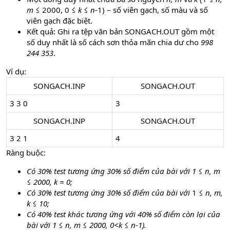
m
≤ 2000, 0 ≤
k
≤
n
-1) – số viên gạch, số màu và số
viên gạch đặc biệt.
Kết quả: Ghi ra tệp văn bản SONGACH.OUT gồm một
số duy nhất là số cách sơn thỏa mãn chia dư cho
998
244 353
.
Ví dụ:
SONGACH.INP​
SONGACH.OUT​
3 3 0
3
SONGACH.INP​
SONGACH.OUT​
3 2 1
4
Ràng buộc:
Có 30% test tương ứng 30% số điểm của bài với 1 ≤ n, m
≤ 2000, k = 0;
Có 30% test tương ứng 30% số điểm của bài với
1 ≤
n, m,
k
≤
10;
Có 40% test khác tương ứng với 40% số điểm còn lại của
bài với 1 ≤ n, m ≤ 2000, 0<k ≤ n-1).