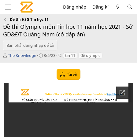
Đăng nhập
Đăng kí
Đề thi HSG Tin học 11
Đề thi Olympic môn Tin học 11 năm học 2021 - Sở
GD&ĐT Quảng Nam (có đáp án)
Bạn phải đăng nhập để tải
T
C
T
The Knowledge
3/5/23
tin 11
đề olympic
á
r
a
c
e
g
g
a
s
Tải về
i
t
ả
i
o
n
d
a
t
e