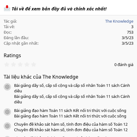
Tải về để xem bản đầy đủ và chính xác nhất!
Tác giả
The Knowledge
Tải về
3
Đọc
753
Đăng lần đầu
3/5/23
Cập nhật gần nhất
3/5/23
Ratings
0
0 đánh giá
.
0
Tài liệu khác của The Knowledge
0
s
Bài giảng dãy số, cấp số cộng và cấp số nhân Toán 11 sách Cánh
a
icon tài liệu
o
diều
Bài giảng dãy số, cấp số cộng và cấp số nhân Toán 11 sách Cánh
diều
Bài giảng đạo hàm Toán 11 sách Kết nối tri thức với cuộc sống
icon tài liệu
Bài giảng đạo hàm Toán 11 sách Kết nối tri thức với cuộc sống
Chuyên đề khảo sát hàm số, tính đơn điệu của hàm số Toán 12
icon tài liệu
Chuyên đề khảo sát hàm số, tính đơn điệu của hàm số Toán 12