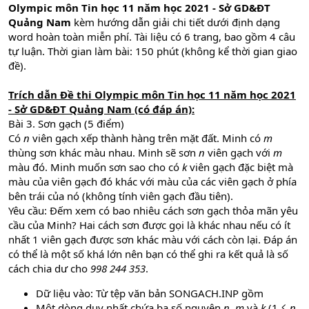
Olympic môn Tin học 11 năm học 2021 - Sở GD&ĐT
Quảng Nam
kèm hướng dẫn giải chi tiết dưới định dạng
word hoàn toàn miễn phí. Tài liệu có 6 trang, bao gồm 4 câu
tự luận. Thời gian làm bài: 150 phút (không kể thời gian giao
đề).
Trích dẫn
Đề thi Olympic môn Tin học 11 năm học 2021
- Sở GD&ĐT Quảng Nam (có đáp án)
:
Bài 3. Sơn gạch (5 điểm)
Có
n
viên gạch xếp thành hàng trên mặt đất. Minh có
m
thùng sơn khác màu nhau. Minh sẽ sơn
n
viên gạch với
m
màu đó. Minh muốn sơn sao cho có
k
viên gạch đặc biệt mà
màu của viên gạch đó khác với màu của các viên gạch ở phía
bên trái của nó (không tính viên gạch đầu tiên).
Yêu cầu: Đếm xem có bao nhiêu cách sơn gạch thỏa mãn yêu
cầu của Minh? Hai cách sơn được gọi là khác nhau nếu có ít
nhất 1 viên gạch được sơn khác màu với cách còn lại. Đáp án
có thể là một số khá lớn nên bạn có thể ghi ra kết quả là số
cách chia dư cho
998 244 353
.
Dữ liệu vào: Từ tệp văn bản SONGACH.INP gồm
Một dòng duy nhất chứa ba số nguyên
n, m
và
k
(1 ≤
n,