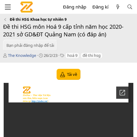
Đăng nhập
Đăng kí
Đề thi HSG Khoa học tự nhiên 9
Đề thi HSG môn Hoá 9 cấp tỉnh năm học 2020-
2021 sở GD&ĐT Quảng Nam (có đáp án)
Bạn phải đăng nhập để tải
T
C
T
The Knowledge
26/2/23
hoá 9
đề thi hsg
á
r
a
c
e
g
g
a
s
Tải về
i
t
ả
i
o
n
d
a
t
e