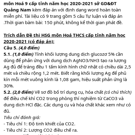
môn Hoá 9 cấp tỉnh năm học 2020-2021 sở GD&ĐT
Quảng Nam
kèm đáp án với định dạng word hoàn toàn
miễn phí. Tài liệu có 9 trang gồm 5 câu Tự luận và đáp án
.Thời gian bàm bài: 150 phút, không kể thời gian phát đề.
Trích dẫn Đề thi HSG môn Hoá THCS cấp tỉnh năm học
2020-2021 (có đáp án):
Câu 5.
(4,0 điểm)
5.1.
(1,0 điểm)
Tính khối lượng dung dịch glucozơ 5% cần
dùng để phản ứng với dung dịch AgNO3/NH3 tạo ra lượng
Ag đủ để tráng đều 1 tấm kính hình chữ nhật có chiều dài 2,5
mét và chiều rộng 1,2 mét. Biết rằng khối lượng Ag để phủ
kín mỗi mét vuông kính là 1,08 gam, hiệu suất phản ứng là
30%.
5.2.
(2,0 điểm)
Vẽ sơ đồ bố trí dụng cụ, hóa chất
(có chú thích)
để điều chế khí CO2 trong phòng thí nghiệm từ CaCO3 và
dung dịch HCl đặc. Các dụng cụ và hóa chất khác xem như có
đủ.
Tiêu chí đánh giá:
- Tiêu chí 1: Độ tinh khiết của CO2.
- Tiêu chí 2: Lượng CO2 điều chế ra.