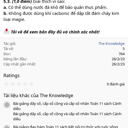
5.3.
(1,0 điểm)
Giải thích vì sao:
a.
Có thể dùng nước đá khô để bảo quản thực phẩm.
b.
Không được dùng khí cacbonic để dập tắt đám cháy kim
loại magie.
Tải về để xem bản đầy đủ và chính xác nhất!
Tác giả
The Knowledge
Tải về
5
Đọc
764
Đăng lần đầu
26/2/23
Cập nhật gần nhất
26/2/23
Ratings
0
0 đánh giá
.
0
Tài liệu khác của The Knowledge
0
s
Bài giảng dãy số, cấp số cộng và cấp số nhân Toán 11 sách Cánh
a
icon tài liệu
o
diều
Bài giảng dãy số, cấp số cộng và cấp số nhân Toán 11 sách Cánh
diều
Bài giảng đạo hàm Toán 11 sách Kết nối tri thức với cuộc sống