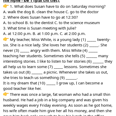
file nghe - Đề 1 (giải chi tiết):
1. What does Susan have to do on Saturday morning?
A. walk the dog B. clean the house C. go to the doctor
2. Where does Susan have to go at 12:30?
A. to school B. to the dentist C. to the science museum
3. What time is Susan meeting with Julie?
A. at 12:00 p.m. B. at 1:00 p.m. C. at 2:00 p.m.
My teacher, Miss White, is a young lady (1) _____ twenty-
six. She is a nice lady. She loves her students (2) _____. She
never (3) _____ angry with them. Miss White (4) _____
teaching her students. Sometimes she tells (5) ______ many
interesting stories. I like to listen to her stories (6) ______ they
all help us to learn some (7) _____ lessons. Sometimes she
takes us out (8) ______ a picnic. Whenever she takes us out,
she tries to teach us something (9) ______.
It is my dream that (10) _____ I grow up, I can become a
good teacher like her.
There was once a large, fat woman who had a small thin
husband. He had a job in a big company and was given his
weekly wages every Friday evening. As soon as he got home,
his wife often made him give her all his money, and then she