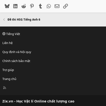
Bluesky
LinkedIn
Reddit
Pinterest
Tumblr
WhatsApp
Email
Link
Đề thi HSG Tiếng Anh 6
Tiếng Việt
Liên hệ
Quy định và Nội quy
Chính sách bảo mật
Trợ giúp
Trang chủ
R
S
S
Zix.vn - Học Vật lí Online chất lượng cao