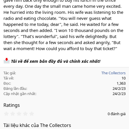
gave him back only enough to buy his lunch in the office
every day. One day the small man came home very excited.
He hurried into the living room. His wife was listening to the
radio and eating chocolate. "You will never guess what
happened to me today, dear", he said. He waited for a few
seconds and then added. "I won 10 thousand pounds on the
lottery". "That's wonderful", said his wife delightedly. But
then she thought for a few seconds and asked angrily, "But
wait a moment! How could you afford to buy that ticket?"
Tải về để xem bản đầy đủ và chính xác nhất!
Tác giả
The Collectors
Tải về
10
Đọc
1,363
Đăng lần đầu
24/2/23
Cập nhật gần nhất
24/2/23
Ratings
0
0 đánh giá
.
0
Tài liệu khác của The Collectors
0