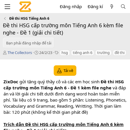
Đăng nhập
Đăng kí
Đề thi HSG Tiếng Anh 6
Đề thi HSG cấp trường môn Tiếng Anh 6 kèm file
nghe - Đề 1 (giải chi tiết)
Bạn phải đăng nhập để tải
T
C
T
The Collectors
24/2/23
hsg
tiếng anh 6
trường
đề thi
á
r
a
c
e
g
g
a
s
Tải về
i
t
ả
i
ZixDoc
gửi tặng quý thầy cô và các em học sinh
Đề thi HSG
o
cấp trường môn Tiếng Anh 6 - Đề 1 kèm file nghe
và đáp
n
án và lời giải chi tiết dưới định dạng word hoàn toàn miễn
d
a
phí. Tài liệu có 9 trang, bao gồm 5 phần: Listening, Phonetics,
t
Vocabulary and Grammar, Reading, Writting. Thời gian làm
e
bài: 120 phút (không kể thời gian phát đề)
Trích dẫn Đề thi HSG cấp trường môn Tiếng Anh 6 kèm