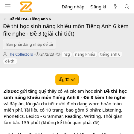
Đăng nhập
Đăng kí
Đề thi HSG Tiếng Anh 6
Đề thi học sinh năng khiếu môn Tiếng Anh 6 kèm
file nghe - Đề 3 (giải chi tiết)
Bạn phải đăng nhập để tải
T
C
T
The Collectors
24/2/23
hsg
năng khiếu
tiếng anh 6
á
r
a
đề thi
c
e
g
g
a
s
i
t
Tải về
ả
i
o
ZixDoc
gửi tặng quý thầy cô và các em học sinh
Đề thi học
n
d
sinh năng khiếu môn Tiếng Anh 6 - Đề 3 kèm file nghe
a
và đáp án, lời giải chi tiết dưới định dạng word hoàn toàn
t
miễn phí. Tài liệu có 10 trang, bao gồm 5 phần: Listening,
e
Phonetics, Lexico - Grammar, Reading, Writting. Thời gian
làm bài: 135 phút (không kể thời gian phát đề)