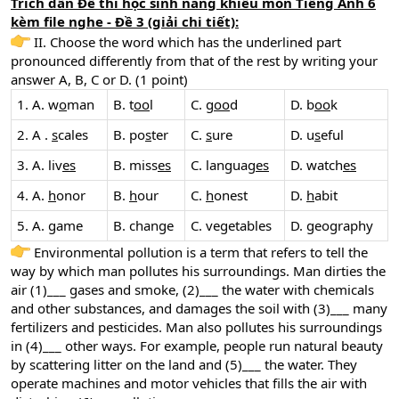
Trích dẫn Đề thi học sinh năng khiếu môn Tiếng Anh 6
kèm file nghe - Đề 3 (giải chi tiết):
II. Choose the word which has the underlined part
pronounced differently from that of the rest by writing your
answer A, B, C or D. (1 point)
1. A. w
o
man
B. t
oo
l
C. g
oo
d
D. b
oo
k
2. A .
s
cales
B. po
s
ter
C.
s
ure
D. u
s
eful
3. A. liv
es
B. miss
es
C. languag
es
D. watch
es
4. A.
h
onor
B.
h
our
C.
h
onest
D.
h
abit
5. A.
g
ame
B. chan
g
e
C. ve
g
etables
D.
g
eography
Environmental pollution is a term that refers to tell the
way by which man pollutes his surroundings. Man dirties the
air (1)___ gases and smoke, (2)___ the water with chemicals
and other substances, and damages the soil with (3)___ many
fertilizers and pesticides. Man also pollutes his surroundings
in (4)___ other ways. For example, people run natural beauty
by scattering litter on the land and (5)___ the water. They
operate machines and motor vehicles that fills the air with