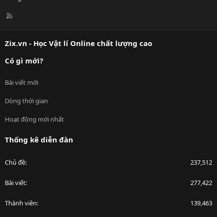
R
S
S
Zix.vn - Học Vật lí Online chất lượng cao
Có gì mới?
Bài viết mới
Dòng thời gian
Hoạt động mới nhất
Thống kê diễn đàn
Chủ đề
237,512
Bài viết
277,422
Thành viên
139,463