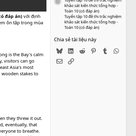
icon tài liệu
khảo sát kiến thức tổng hợp -
Toán 10 (có đáp án)
có đáp án)
với định
Tuyển tập 10 đề thi trắc nghiệm
khảo sát kiến thức tổng hợp -
 em ôn tập trong mùa
Toán 10 (có đáp án)
Chia sẻ tài liệu này
Bluesky
LinkedIn
Reddit
Pinterest
Tumblr
WhatsA
ong is the Bay's calm
Email
Link
, visitors can go
heast Asia's most
id wooden stakes to
n they threw it out.
, eventually, that
veryone to breathe.