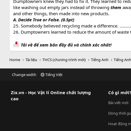
Dumptowners knew they had to fix it. They learned to red
like washing out empty jars instead of throwing
them
away
and other things, then made into new products.
A. Decide True or False. (0.5pt)
25. Somebody believed recycling made a difference. ..........
26. Dumptowners learned to reduce the amount of waste they
Tải về để xem bản đầy đủ và chính xác nhất!
Home
Tài liệu
THCS (chương trình mới)
Tiếng Anh
Tiếng Anh
Change width
Tiếng Việt
Zix.vn - Học Vật lí Online chất lượng
Có gì mới
cao
Bài viết mới
Dòng thời gi
Hoạt động m