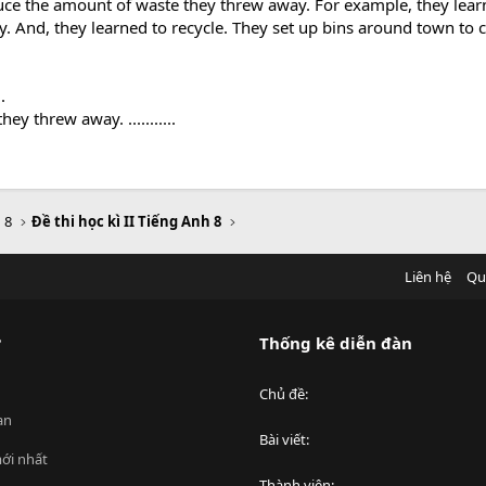
uce the amount of waste they threw away. For example, they lea
. And, they learned to recycle. They set up bins around town to co
.
 threw away. ...........
 8
Đề thi học kì II Tiếng Anh 8
Liên hệ
Qu
?
Thống kê diễn đàn
Chủ đề
an
Bài viết
ới nhất
Thành viên