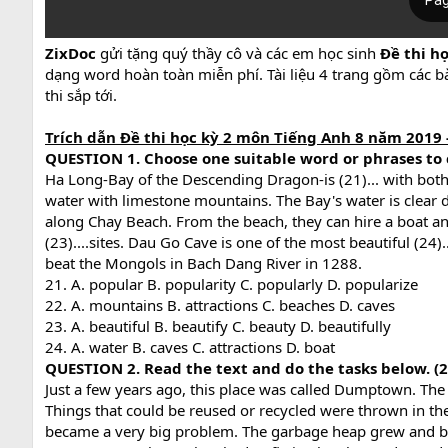
ZixDoc
gửi tặng quý thầy cô và các em học sinh
Đề thi h
dạng word hoàn toàn miễn phí. Tài liệu 4 trang gồm các b
thi sắp tới.
Trích dẫn Đề thi học kỳ 2 môn Tiếng Anh 8 năm 2019 
QUESTION 1. Choose one suitable word or phrases to 
Ha Long-Bay of the Descending Dragon-is (21)... with both 
water with limestone mountains. The Bay's water is clear d
along Chay Beach. From the beach, they can hire a boat and 
(23)....sites. Dau Go Cave is one of the most beautiful (2
beat the Mongols in Bach Dang River in 1288.
21. A. popular B. popularity C. popularly D. popularize
22. A. mountains B. attractions C. beaches D. caves
23. A. beautiful B. beautify C. beauty D. beautifully
24. A. water B. caves C. attractions D. boat
QUESTION 2. Read the text and do the tasks below. (2
Just a few years ago, this place was called Dumptown. The
Things that could be reused or recycled were thrown in th
became a very big problem. The garbage heap grew and beg