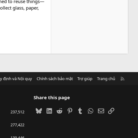
rned to reuse things—
llect glass, paper,
R
y định và Nội quy
Chính sách bảo mật
Trợ giúp
Trang chủ
S
S
Share this page
Bluesky
LinkedIn
Reddit
Pinterest
Tumblr
WhatsApp
Email
Link
237,512
277,422
139,446