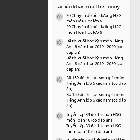
0
Tài liệu khác của The Funny
0
s
20 Chuyên đề bồi dưỡng HSG
a
icon tài liệu
o
môn Hóa Học lớp 9
20 Chuyên đề bồi dưỡng HSG
môn Hóa Học lớp 9
Đề thi cuối học kỳ 1 môn Tiếng
icon tài liệu
Anh 8 năm học 2019 - 2020 (có
đáp án)
Đề thi cuối học kỳ 1 môn Tiếng
Anh 8 năm học 2019 - 2020 (có
đáp án)
Bộ 150 đề thi học sinh giỏi môn
icon tài liệu
Tiếng Anh lớp 6 các năm (có đáp
án)
Bộ 150 đề thi học sinh giỏi môn
Tiếng Anh lớp 6 các năm (có đáp
án)
Tuyển tập 39 đề thi chọn HSG
icon tài liệu
môn Toán 10 (có đáp án)
Tuyển tập 39 đề thi chọn HSG
môn Toán 10 (có đáp án)
Tuyển tập 10 đề thi trắc nghiệm