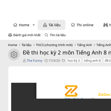
Home
Tài liệu
Thi online
Đánh giá mới nhất
Tìm tài liệu
Home
Tài liệu
THCS (chương trình mới)
Tiếng Anh
Tiếng Anh
Đề thi học kỳ 2 môn Tiếng Anh 8
icon tài liệu
T
C
T
The Funny
17/3/23
học kỳ 2
tiếng anh 8
đề t
á
r
a
c
e
g
g
a
s
i
t
ả
i
o
n
d
a
t
e