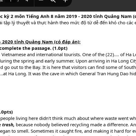
ọc kỳ 2 môn Tiếng Anh 8 năm 2019 - 2020 tỉnh Quảng Nam (
ài tập lý thuyết và thực hành theo mức độ từ dễ đến khó cho các
- 2020 tỉnh Quảng Nam (có đáp án):
complete the passage. (1.0pt)
Vietnamese and international tourists. One of the (22).... of Ha L
uring the spring and early summer. Upon arriving in Ha Long City
go out to the Bay. It is here that visitors can find some of Sout
4)....at Ha Long. It was the cave in which General Tran Hung Dao h
.0pts)
 people living here didn't think much about where waste went whe
e
trash,
because nobody believed recycling made a difference. And
an to smell. Sometimes it caught fire, and making it hard for e