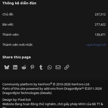
Thống kê diễn đàn
Chủ đề
237,512
Bài viết
277,422
Thành viên
139,471
Thành viên mới nhất
raykobegiris9
Share this page
Bluesky
LinkedIn
Reddit
Pinterest
Tumblr
WhatsApp
Email
Link
®
Community platform by XenForo
© 2010-2026 XenForo Ltd.
Parts of this site powered by
add-ons from DragonByte™
©2011-2026
DragonByte Technologies
(
Details
)
Design by:
Pixel Exit
Website đang hoạt động thử nghiệm, chờ giấy phép MXH của Bộ TT &