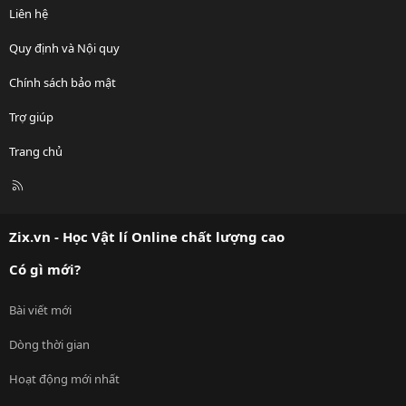
Liên hệ
Quy định và Nội quy
Chính sách bảo mật
Trợ giúp
Trang chủ
R
S
S
Zix.vn - Học Vật lí Online chất lượng cao
Có gì mới?
Bài viết mới
Dòng thời gian
Hoạt động mới nhất