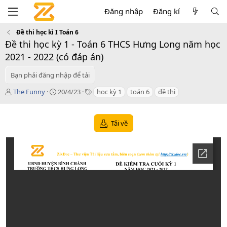
Đăng nhập
Đăng kí
Đề thi học kì I Toán 6
Đề thi học kỳ 1 - Toán 6 THCS Hưng Long năm học
2021 - 2022 (có đáp án)
Bạn phải đăng nhập để tải
T
C
T
The Funny
20/4/23
học kỳ 1
toán 6
đề thi
á
r
a
c
e
g
g
a
s
Tải về
i
t
ả
i
o
n
d
a
t
e