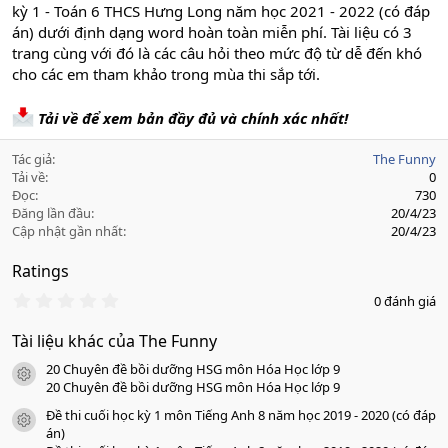
kỳ 1 - Toán 6 THCS Hưng Long năm học 2021 - 2022 (có đáp
án) dưới định dạng word hoàn toàn miễn phí. Tài liệu có 3
trang cùng với đó là các câu hỏi theo mức độ từ dễ đến khó
cho các em tham khảo trong mùa thi sắp tới.
Tải về để xem bản đầy đủ và chính xác nhất!
Tác giả
The Funny
Tải về
0
Đọc
730
Đăng lần đầu
20/4/23
Cập nhật gần nhất
20/4/23
Ratings
0
0 đánh giá
.
0
Tài liệu khác của The Funny
0
s
20 Chuyên đề bồi dưỡng HSG môn Hóa Học lớp 9
a
icon tài liệu
o
20 Chuyên đề bồi dưỡng HSG môn Hóa Học lớp 9
Đề thi cuối học kỳ 1 môn Tiếng Anh 8 năm học 2019 - 2020 (có đáp
icon tài liệu
án)