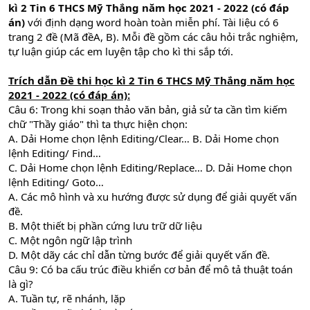
kì 2 Tin 6 THCS Mỹ Thắng năm học 2021 - 2022 (có đáp
án)
với định dạng word hoàn toàn miễn phí. Tài liệu có 6
trang 2 đề (Mã đềA, B). Mỗi đề gồm các câu hỏi trắc nghiệm,
tự luận giúp các em luyện tập cho kì thi sắp tới.
Trích dẫn
Đề thi học kì 2 Tin 6 THCS Mỹ Thắng năm học
2021 - 2022 (có đáp án)
:
Câu 6: Trong khi soạn thảo văn bản, giả sử ta cần tìm kiếm
chữ "Thầy giáo" thì ta thực hiện chọn:
A. Dải Home chọn lệnh Editing/Clear… B. Dải Home chọn
lệnh Editing/ Find…
C. Dải Home chọn lệnh Editing/Replace… D. Dải Home chọn
lệnh Editing/ Goto…
A. Các mô hình và xu hướng được sử dụng để giải quyết vấn
đề.
B. Một thiết bị phần cứng lưu trữ dữ liệu
C. Một ngôn ngữ lập trình
D. Một dãy các chỉ dẫn từng bước để giải quyết vấn đề.
Câu 9: Có ba cấu trúc điều khiển cơ bản để mô tả thuật toán
là gì?
A. Tuần tự, rẽ nhánh, lặp