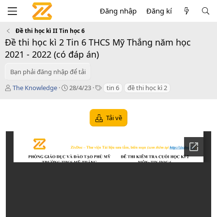
Đăng nhập
Đăng kí
Đề thi học kì II Tin học 6
Đề thi học kì 2 Tin 6 THCS Mỹ Thắng năm học
2021 - 2022 (có đáp án)
Bạn phải đăng nhập để tải
T
C
T
The Knowledge
28/4/23
tin 6
đề thi học kì 2
á
r
a
c
e
g
g
a
s
Tải về
i
t
ả
i
o
n
d
a
t
e