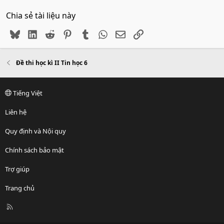
Chia sẻ tài liệu này
Bluesky
LinkedIn
Reddit
Pinterest
Tumblr
WhatsApp
Email
Link
Đề thi học kì II Tin học 6
Tiếng Việt
Liên hệ
Quy định và Nội quy
Chính sách bảo mật
Trợ giúp
Trang chủ
R
S