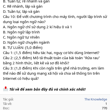
B. Tuần tự, rẽ nhánh và gán
C. Rẽ nhánh, lặp và gán
D. Tuần tự, lặp và gán
Câu 10: Để viết chương trình cho máy tính, người lập trình sử
dụng loại ngôn ngữ nào?
A. Ngôn ngữ chỉ sử dụng 2 kí hiệu 0 và 1
B. Ngôn ngữ lập trình
C. Ngôn ngữ tự nhiên
D. Ngôn ngữ chuyên ngành
B. TỰ LUẬN: (5,0 điểm)
Câu 1: (1,5 điểm) Nêu tác hại, nguy cơ khi dùng Internet?
Câu 2: (2,5 điểm) Mô tả thuật toán của bài toán "Rửa rau"
bằng 2 hình thức, liệt kê và sơ đồ khối?
Câu 3: (1,0 điểm) Khi còn ngồi trên ghế nhà trường, em làm
thế nào để sử dụng mạng xã hội và chia sẻ thông tin trên
Internet có hiệu quả?
Tải về để xem bản đầy đủ và chính xác nhất!
Tác giả
The Knowledge
Tải về
1
Đọc
770