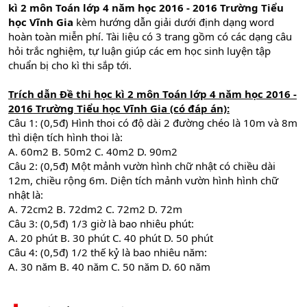
kì 2 môn Toán lớp 4 năm học 2016 - 2016 Trường Tiểu
học Vĩnh Gia
kèm hướng dẫn giải dưới định dạng word
hoàn toàn miễn phí. Tài liệu có 3 trang gồm có các dạng câu
hỏi trắc nghiệm, tự luận giúp các em học sinh luyện tập
chuẩn bị cho kì thi sắp tới.
Trích dẫn
Đề thi học kì 2 môn Toán lớp 4 năm học 2016 -
2016 Trường Tiểu học Vĩnh Gia (có đáp án)
:
Câu 1: (0,5đ) Hình thoi có độ dài 2 đường chéo là 10m và 8m
thì diện tích hình thoi là:
A. 60m2 B. 50m2 C. 40m2 D. 90m2
Câu 2: (0,5đ) Một mảnh vườn hình chữ nhật có chiều dài
12m, chiều rộng 6m. Diện tích mảnh vườn hình hình chữ
nhật là:
A. 72cm2 B. 72dm2 C. 72m2 D. 72m
Câu 3: (0,5đ) 1/3 giờ là bao nhiêu phút:
A. 20 phút B. 30 phút C. 40 phút D. 50 phút
Câu 4: (0,5đ) 1/2 thế kỷ là bao nhiêu năm:
A. 30 năm B. 40 năm C. 50 năm D. 60 năm