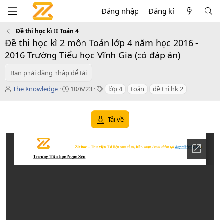
Đăng nhập
Đăng kí
Đề thi học kì II Toán 4
Đề thi học kì 2 môn Toán lớp 4 năm học 2016 -
2016 Trường Tiểu học Vĩnh Gia (có đáp án)
Bạn phải đăng nhập để tải
T
C
T
The Knowledge
10/6/23
lớp 4
toán
đề thi hk 2
á
r
a
c
e
g
g
a
s
Tải về
i
t
ả
i
o
n
d
a
t
e