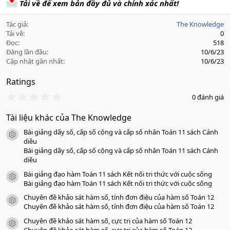
Tải về để xem bản đầy đủ và chính xác nhất!
Tác giả
The Knowledge
Tải về
0
Đọc
518
Đăng lần đầu
10/6/23
Cập nhật gần nhất
10/6/23
Ratings
0
0 đánh giá
.
0
Tài liệu khác của The Knowledge
0
s
Bài giảng dãy số, cấp số cộng và cấp số nhân Toán 11 sách Cánh
a
icon tài liệu
o
diều
Bài giảng dãy số, cấp số cộng và cấp số nhân Toán 11 sách Cánh
diều
Bài giảng đạo hàm Toán 11 sách Kết nối tri thức với cuộc sống
icon tài liệu
Bài giảng đạo hàm Toán 11 sách Kết nối tri thức với cuộc sống
Chuyên đề khảo sát hàm số, tính đơn điệu của hàm số Toán 12
icon tài liệu
Chuyên đề khảo sát hàm số, tính đơn điệu của hàm số Toán 12
Chuyên đề khảo sát hàm số, cực trị của hàm số Toán 12
icon tài liệu