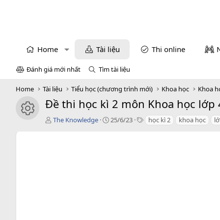
Home
Tài liệu
Thi online
Đánh giá mới nhất
Tìm tài liệu
Home
Tài liệu
Tiểu học (chương trình mới)
Khoa học
Khoa h
Đề thi học kì 2 môn Khoa học lớp 
icon tài liệu
T
C
T
The Knowledge
25/6/23
học kì 2
khoa học
lớ
á
r
a
c
e
g
g
a
s
i
t
ả
i
o
n
d
a
t
e