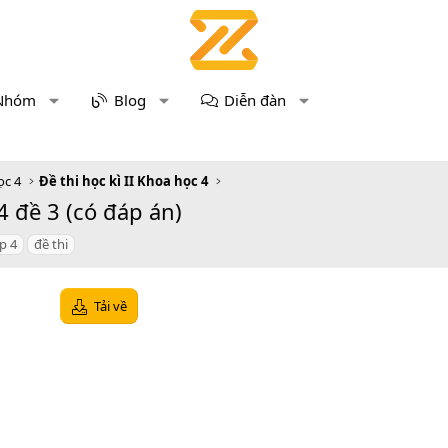
Nhóm
Blog
Diễn đàn
ọc 4
Đề thi học kì II Khoa học 4
4 đề 3 (có đáp án)
p 4
đề thi
Tải về