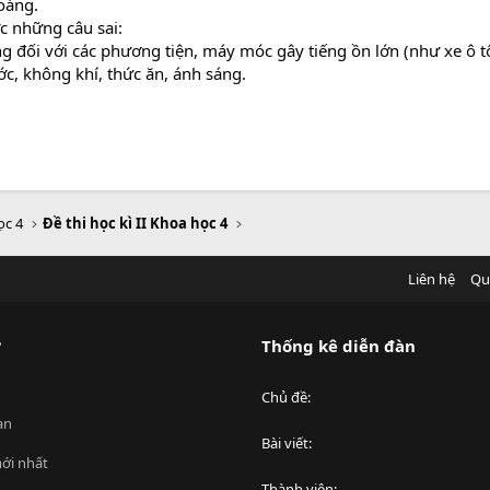
oáng.
c những câu sai:
g đối với các phương tiện, máy móc gây tiếng ồn lớn (như xe ô t
c, không khí, thức ăn, ánh sáng.
ọc 4
Đề thi học kì II Khoa học 4
Liên hệ
Qu
?
Thống kê diễn đàn
Chủ đề
an
Bài viết
ới nhất
Thành viên