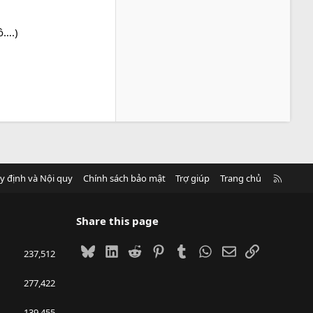
ô….)
R
y định và Nội quy
Chính sách bảo mật
Trợ giúp
Trang chủ
S
S
Share this page
Bluesky
LinkedIn
Reddit
Pinterest
Tumblr
WhatsApp
Email
Link
237,512
277,422
139,455