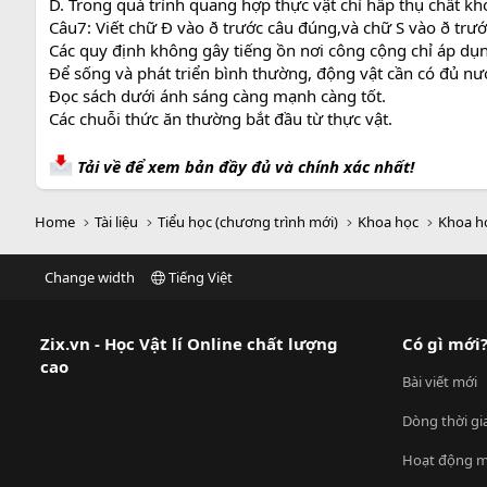
D. Trong quá trình quang hợp thực vật chỉ hấp thụ chất kh
Câu7: Viết chữ Đ vào ð trước câu đúng,và chữ S vào ð trướ
Các quy định không gây tiếng ồn nơi công cộng chỉ áp dụn
Để sống và phát triển bình thường, động vật cần có đủ nướ
Đọc sách dưới ánh sáng càng mạnh càng tốt.
Các chuỗi thức ăn thường bắt đầu từ thực vật.
Tải về để xem bản đầy đủ và chính xác nhất!
Home
Tài liệu
Tiểu học (chương trình mới)
Khoa học
Khoa h
Change width
Tiếng Việt
Zix.vn - Học Vật lí Online chất lượng
Có gì mới
cao
Bài viết mới
Dòng thời gi
Hoạt động m