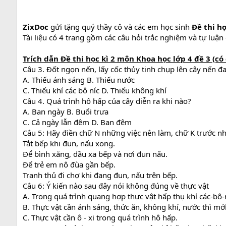
ZixDoc
gửi tặng quý thầy cô và các em học sinh
Đề thi h
Tài liệu có 4 trang gồm các câu hỏi trắc nghiệm và tự luận 
Trích dẫn
Đề thi học kì 2 môn Khoa học lớp 4 đề 3 (có
Câu 3. Đốt ngọn nến, lấy cốc thủy tinh chụp lên cây nến đa
A. Thiếu ánh sáng B. Thiếu nước
C. Thiếu khí các bô níc D. Thiếu không khí
Câu 4. Quá trình hô hấp của cây diễn ra khi nào?
A. Ban ngày B. Buổi trưa
C. Cả ngày lẫn đêm D. Ban đêm
Câu 5: Hãy điền chữ N những việc nên làm, chữ K trước nh
Tắt bếp khi đun, nấu xong.
Để bình xăng, dầu xa bếp và nơi đun nấu.
Để trẻ em nô đùa gần bếp.
Tranh thủ đi chợ khi đang đun, nấu trên bếp.
Câu 6: Ý kiến nào sau đây nói không đúng về thực vật
A. Trong quá trình quang hợp thực vật hấp thụ khí các-bô-ní
B. Thực vật cần ánh sáng, thức ăn, không khí, nước thì mớ
C. Thực vật cần ô - xi trong quá trình hô hấp.