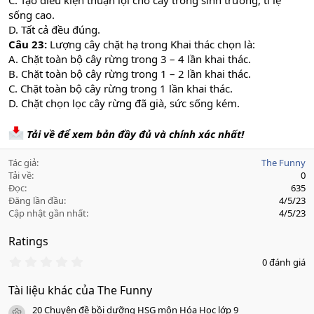
C. Tạo điều kiện thuận lợi cho cây trồng sinh trưởng, tỉ lệ
sống cao.
D. Tất cả đều đúng.
Câu 23:
Lượng cây chặt hạ trong Khai thác chọn là:
A. Chặt toàn bộ cây rừng trong 3 – 4 lần khai thác.
B. Chặt toàn bộ cây rừng trong 1 – 2 lần khai thác.
C. Chặt toàn bộ cây rừng trong 1 lần khai thác.
D. Chặt chọn lọc cây rừng đã già, sức sống kém.
Tải về để xem bản đầy đủ và chính xác nhất!
Tác giả
The Funny
Tải về
0
Đọc
635
Đăng lần đầu
4/5/23
Cập nhật gần nhất
4/5/23
Ratings
0
0 đánh giá
.
0
Tài liệu khác của The Funny
0
s
20 Chuyên đề bồi dưỡng HSG môn Hóa Học lớp 9
a