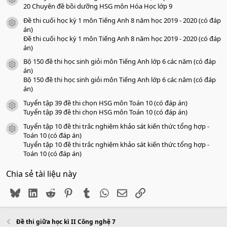
icon tài liệu
o
20 Chuyên đề bồi dưỡng HSG môn Hóa Học lớp 9
Đề thi cuối học kỳ 1 môn Tiếng Anh 8 năm học 2019 - 2020 (có đáp
icon tài liệu
án)
Đề thi cuối học kỳ 1 môn Tiếng Anh 8 năm học 2019 - 2020 (có đáp
án)
Bộ 150 đề thi học sinh giỏi môn Tiếng Anh lớp 6 các năm (có đáp
icon tài liệu
án)
Bộ 150 đề thi học sinh giỏi môn Tiếng Anh lớp 6 các năm (có đáp
án)
Tuyển tập 39 đề thi chọn HSG môn Toán 10 (có đáp án)
icon tài liệu
Tuyển tập 39 đề thi chọn HSG môn Toán 10 (có đáp án)
Tuyển tập 10 đề thi trắc nghiệm khảo sát kiến thức tổng hợp -
icon tài liệu
Toán 10 (có đáp án)
Tuyển tập 10 đề thi trắc nghiệm khảo sát kiến thức tổng hợp -
Toán 10 (có đáp án)
Chia sẻ tài liệu này
Bluesky
LinkedIn
Reddit
Pinterest
Tumblr
WhatsApp
Email
Link
Đề thi giữa học kì II Công nghệ 7