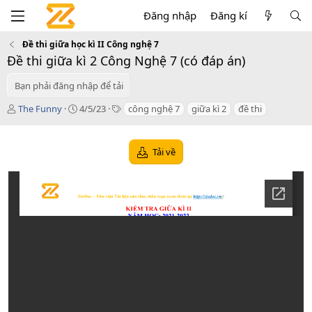
Đăng nhập
Đăng kí
Đề thi giữa học kì II Công nghệ 7
Đề thi giữa kì 2 Công Nghệ 7 (có đáp án)
Bạn phải đăng nhập để tải
T
C
T
The Funny
4/5/23
công nghệ 7
giữa kì 2
đề thi
á
r
a
c
e
g
g
a
s
Tải về
i
t
ả
i
o
n
d
a
t
e