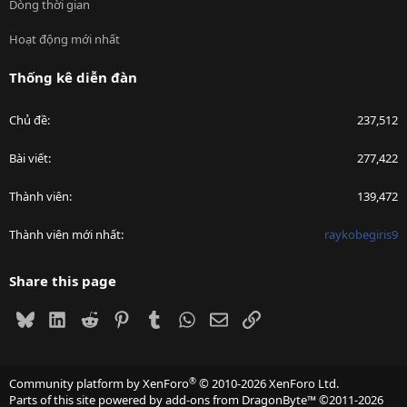
Dòng thời gian
Hoạt động mới nhất
Thống kê diễn đàn
Chủ đề
237,512
Bài viết
277,422
Thành viên
139,472
Thành viên mới nhất
raykobegiris9
Share this page
Bluesky
LinkedIn
Reddit
Pinterest
Tumblr
WhatsApp
Email
Link
®
Community platform by XenForo
© 2010-2026 XenForo Ltd.
Parts of this site powered by
add-ons from DragonByte™
©2011-2026