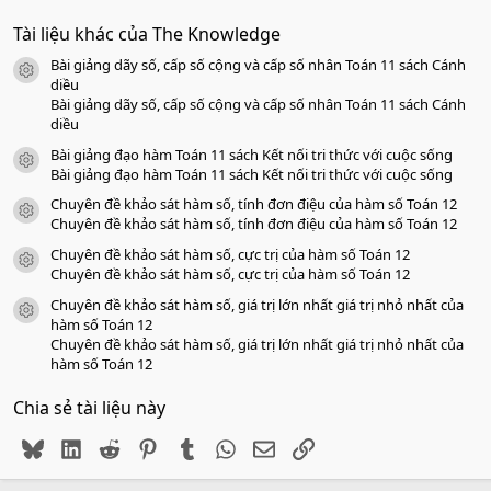
.
0
Tài liệu khác của The Knowledge
0
s
Bài giảng dãy số, cấp số cộng và cấp số nhân Toán 11 sách Cánh
a
icon tài liệu
o
diều
Bài giảng dãy số, cấp số cộng và cấp số nhân Toán 11 sách Cánh
diều
Bài giảng đạo hàm Toán 11 sách Kết nối tri thức với cuộc sống
icon tài liệu
Bài giảng đạo hàm Toán 11 sách Kết nối tri thức với cuộc sống
Chuyên đề khảo sát hàm số, tính đơn điệu của hàm số Toán 12
icon tài liệu
Chuyên đề khảo sát hàm số, tính đơn điệu của hàm số Toán 12
Chuyên đề khảo sát hàm số, cực trị của hàm số Toán 12
icon tài liệu
Chuyên đề khảo sát hàm số, cực trị của hàm số Toán 12
Chuyên đề khảo sát hàm số, giá trị lớn nhất giá trị nhỏ nhất của
icon tài liệu
hàm số Toán 12
Chuyên đề khảo sát hàm số, giá trị lớn nhất giá trị nhỏ nhất của
hàm số Toán 12
Chia sẻ tài liệu này
Bluesky
LinkedIn
Reddit
Pinterest
Tumblr
WhatsApp
Email
Link