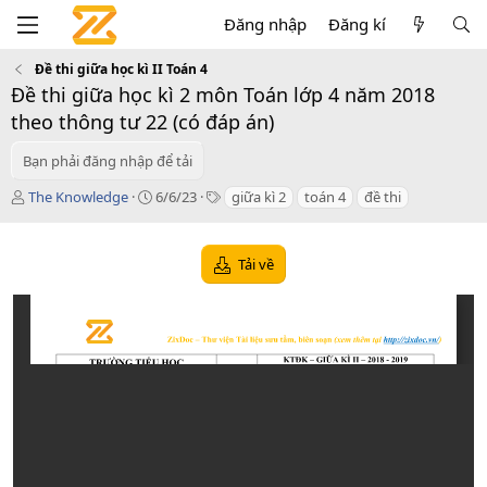
Đăng nhập
Đăng kí
Đề thi giữa học kì II Toán 4
Đề thi giữa học kì 2 môn Toán lớp 4 năm 2018
theo thông tư 22 (có đáp án)
Bạn phải đăng nhập để tải
T
C
T
The Knowledge
6/6/23
giữa kì 2
toán 4
đề thi
á
r
a
c
e
g
g
a
s
Tải về
i
t
ả
i
o
n
d
a
t
e