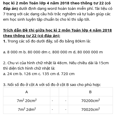
học kì 2 môn Toán lớp 4 năm 2018 theo thông tư 22 (có
đáp án)
dưới định dạng word hoàn toàn miễn phí. Tài liệu có
7 trang với các dạng câu hỏi trắc nghiệm và tự luận giúp các
em học sinh luyện tập chuẩn bị cho kì thi sắp tới.
Trích dẫn
Đề thi giữa học kì 2 môn Toán lớp 4 năm 2018
theo thông tư 22 (có đáp án)
:
1.
Trong các số đo dưới đây, số đo bằng 80km là:
a. 8 000 m b. 80 000 dm c. 800 000 m d
.
80 000 000 m
2. Chu vi của hình chữ nhật là 48cm. Nếu chiều dài là 15cm
thì diện tích hình chữ nhật là:
a. 24 cm b. 126 cm c. 135 cm d. 720 cm
3. Nối số đo ở cột A với số đo ở cột B sao cho phù hợp:
A​
B​
7m² 20cm²​
·
·​
70200cm²​
7m² 2dm²​
·
·​
70020cm²​