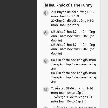
0
Tài liệu khác của The Funny
0
s
20 Chuyên đề bồi dưỡng HSG
a
icon tài liệu
o
môn Hóa Học lớp 9
20 Chuyên đề bồi dưỡng HSG
môn Hóa Học lớp 9
Đề thi cuối học kỳ 1 môn Tiếng
icon tài liệu
Anh 8 năm học 2019 - 2020 (có
đáp án)
Đề thi cuối học kỳ 1 môn Tiếng
Anh 8 năm học 2019 - 2020 (có
đáp án)
Bộ 150 đề thi học sinh giỏi môn
icon tài liệu
Tiếng Anh lớp 6 các năm (có đáp
án)
Bộ 150 đề thi học sinh giỏi môn
Tiếng Anh lớp 6 các năm (có đáp
án)
Tuyển tập 39 đề thi chọn HSG
icon tài liệu
môn Toán 10 (có đáp án)
Tuyển tập 39 đề thi chọn HSG
môn Toán 10 (có đáp án)
Tuyển tập 10 đề thi trắc nghiệm