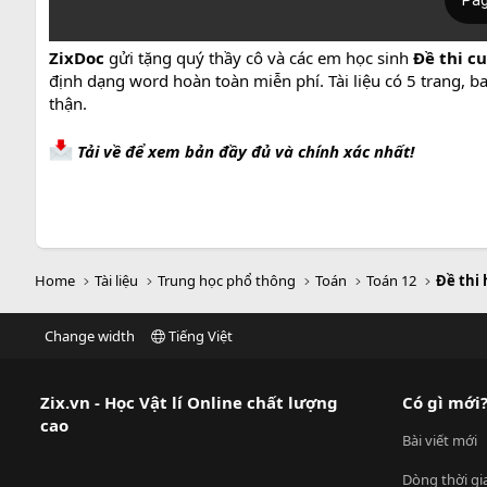
ZixDoc
gửi tặng quý thầy cô và các em học sinh
Đề thi c
định dạng word hoàn toàn miễn phí. Tài liệu có 5 trang, 
thận.
Tải về để xem bản đầy đủ và chính xác nhất!
Home
Tài liệu
Trung học phổ thông
Toán
Toán 12
Đề thi 
Change width
Tiếng Việt
Zix.vn - Học Vật lí Online chất lượng
Có gì mới
cao
Bài viết mới
Dòng thời gi