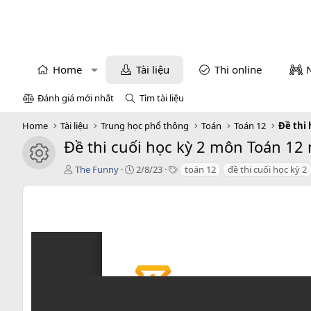
Home
Tài liệu
Thi online
Đánh giá mới nhất
Tìm tài liệu
Home
Tài liệu
Trung học phổ thông
Toán
Toán 12
Đề thi 
Đề thi cuối học kỳ 2 môn Toán 12
icon tài liệu
T
C
T
The Funny
2/8/23
toán 12
đề thi cuối học kỳ 2
á
r
a
c
e
g
g
a
s
i
t
ả
i
o
n
d
a
t
e