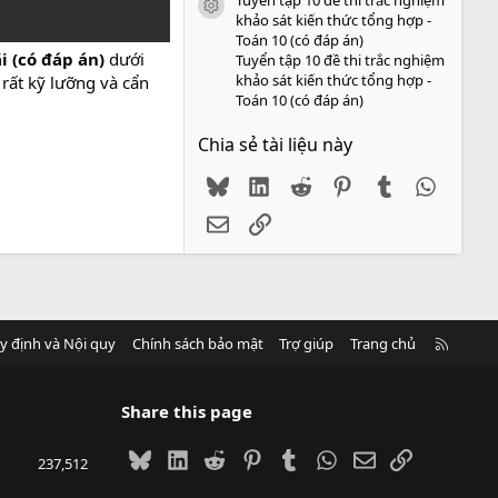
icon tài liệu
khảo sát kiến thức tổng hợp -
Toán 10 (có đáp án)
i (có đáp án)
dưới
Tuyển tập 10 đề thi trắc nghiệm
khảo sát kiến thức tổng hợp -
rất kỹ lưỡng và cẩn
Toán 10 (có đáp án)
Chia sẻ tài liệu này
Bluesky
LinkedIn
Reddit
Pinterest
Tumblr
WhatsA
Email
Link
R
y định và Nội quy
Chính sách bảo mật
Trợ giúp
Trang chủ
S
S
Share this page
Bluesky
LinkedIn
Reddit
Pinterest
Tumblr
WhatsApp
Email
Link
237,512