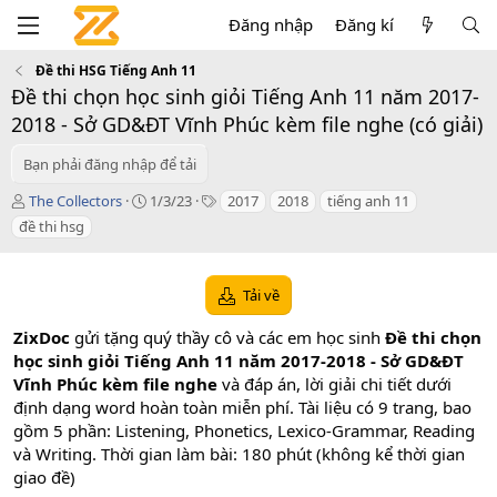
Đăng nhập
Đăng kí
Đề thi HSG Tiếng Anh 11
Đề thi chọn học sinh giỏi Tiếng Anh 11 năm 2017-
2018 - Sở GD&ĐT Vĩnh Phúc kèm file nghe (có giải)
Bạn phải đăng nhập để tải
T
C
T
The Collectors
1/3/23
2017
2018
tiếng anh 11
á
r
a
đề thi hsg
c
e
g
g
a
s
i
t
Tải về
ả
i
o
ZixDoc
gửi tặng quý thầy cô và các em học sinh
Đề thi chọn
n
d
học sinh giỏi Tiếng Anh 11 năm 2017-2018 - Sở GD&ĐT
a
Vĩnh Phúc kèm file nghe
và đáp án, lời giải chi tiết dưới
t
định dạng word hoàn toàn miễn phí. Tài liệu có 9 trang, bao
e
gồm 5 phần: Listening, Phonetics, Lexico-Grammar, Reading
và Writing. Thời gian làm bài: 180 phút (không kể thời gian
giao đề)