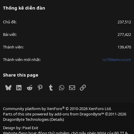
Thống kê diễn đàn
Chủ đề
237,512
Bài viết
277,422
Thành viên
139,470
Thành viên mới nhất
nc789winrucom
Share this page
Bluesky
LinkedIn
Reddit
Pinterest
Tumblr
WhatsApp
Email
Link
®
Community platform by XenForo
© 2010-2026 XenForo Ltd.
Parts of this site powered by
add-ons from DragonByte™
©2011-2026
DragonByte Technologies
(
Details
)
Design by:
Pixel Exit
Website đang hoạt động thử nghiệm, chờ giấy phép MXH của Bộ TT &