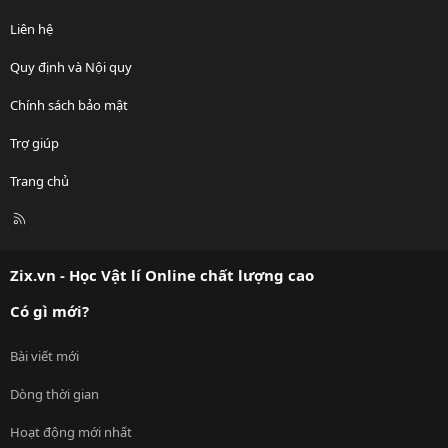
Liên hệ
Quy định và Nội quy
Chính sách bảo mật
Trợ giúp
Trang chủ
R
S
S
Zix.vn - Học Vật lí Online chất lượng cao
Có gì mới?
Bài viết mới
Dòng thời gian
Hoạt động mới nhất