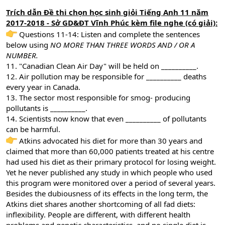
Trích dẫn Đề thi chọn học sinh giỏi Tiếng Anh 11 năm
2017-2018 - Sở GD&ĐT Vĩnh Phúc kèm file nghe (có giải):
Questions 11-14: Listen and complete the sentences
below using
NO MORE THAN THREE WORDS AND / OR A
NUMBER.
11. "Canadian Clean Air Day" will be held on __________.
12. Air pollution may be responsible for __________ deaths
every year in Canada.
13. The sector most responsible for smog- producing
pollutants is __________.
14. Scientists now know that even __________ of pollutants
can be harmful.
Atkins advocated his diet for more than 30 years and
claimed that more than 60,000 patients treated at his centre
had used his diet as their primary protocol for losing weight.
Yet he never published any study in which people who used
this program were monitored over a period of several years.
Besides the dubiousness of its effects in the long term, the
Atkins diet shares another shortcoming of all fad diets:
inflexibility. People are different, with different health