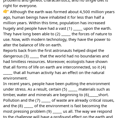
problems and genetic characteristics, and no single diet is
right for everyone.
Although the earth was formed about 4,500 million years
ago, human beings have inhabited it for less than half a
million years. Within this time, population has increased
hugely and people have had a vast (1) _____ upon the earth.
They have long been able to (2) _____ the forces of nature to
use. Now, with modern technology, they have the power to
alter the balance of life on earth.
Reports back from the first astronauts helped dispel the
dangerous (3) _____ that the world had no boundaries and
had limitless resources. Moreover, ecologists have shown
that all forms of life on earth are interconnected, so it (4)
_____ that all human activity has an effect on the natural
environment.
In recent years, people have been putting the environment
under stress. As a result, certain (5) _____ materials such as
timber, water and minerals are beginning to (6)_____short.
Pollution and the (7) _____ of waste are already critical issues,
and the (8) _____ of the environment is fast becoming the
most pressing problem (9) _____ us all. The way we respond
to the challenge will have a profound effect on the earth and