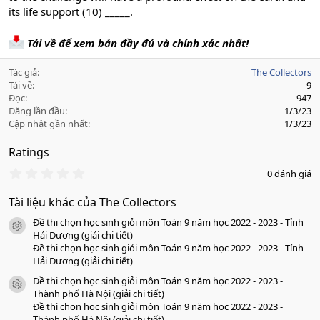
its life support (10) _____.
Tải về để xem bản đầy đủ và chính xác nhất!
Tác giả
The Collectors
Tải về
9
Đọc
947
Đăng lần đầu
1/3/23
Cập nhật gần nhất
1/3/23
Ratings
0
0 đánh giá
.
0
Tài liệu khác của The Collectors
0
s
Đề thi chọn học sinh giỏi môn Toán 9 năm học 2022 - 2023 - Tỉnh
a
icon tài liệu
o
Hải Dương (giải chi tiết)
Đề thi chọn học sinh giỏi môn Toán 9 năm học 2022 - 2023 - Tỉnh
Hải Dương (giải chi tiết)
Đề thi chọn học sinh giỏi môn Toán 9 năm học 2022 - 2023 -
icon tài liệu
Thành phố Hà Nội (giải chi tiết)
Đề thi chọn học sinh giỏi môn Toán 9 năm học 2022 - 2023 -
Thành phố Hà Nội (giải chi tiết)