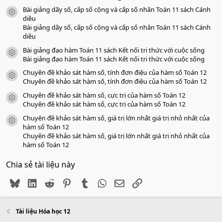
s
Bài giảng dãy số, cấp số cộng và cấp số nhân Toán 11 sách Cánh
a
icon tài liệu
o
diều
Bài giảng dãy số, cấp số cộng và cấp số nhân Toán 11 sách Cánh
diều
Bài giảng đạo hàm Toán 11 sách Kết nối tri thức với cuộc sống
icon tài liệu
Bài giảng đạo hàm Toán 11 sách Kết nối tri thức với cuộc sống
Chuyên đề khảo sát hàm số, tính đơn điệu của hàm số Toán 12
icon tài liệu
Chuyên đề khảo sát hàm số, tính đơn điệu của hàm số Toán 12
Chuyên đề khảo sát hàm số, cực trị của hàm số Toán 12
icon tài liệu
Chuyên đề khảo sát hàm số, cực trị của hàm số Toán 12
Chuyên đề khảo sát hàm số, giá trị lớn nhất giá trị nhỏ nhất của
icon tài liệu
hàm số Toán 12
Chuyên đề khảo sát hàm số, giá trị lớn nhất giá trị nhỏ nhất của
hàm số Toán 12
Chia sẻ tài liệu này
Bluesky
LinkedIn
Reddit
Pinterest
Tumblr
WhatsApp
Email
Link
Tài liệu Hóa học 12