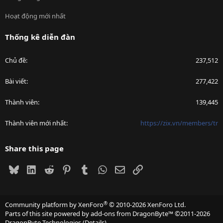
Hoạt động mới nhất
Thống kê diễn đàn
Chủ đề
237,512
Bài viết
277,422
Thành viên
139,445
Thành viên mới nhất
https://zix.vn/members/tr
Share this page
Bluesky
LinkedIn
Reddit
Pinterest
Tumblr
WhatsApp
Email
Link
®
Community platform by XenForo
© 2010-2026 XenForo Ltd.
Parts of this site powered by
add-ons from DragonByte™
©2011-2026
DragonByte Technologies
(
Details
)