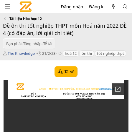
Đăng nhập
Đăng kí
Tài liệu Hóa học 12
Đề ôn thi tốt nghiệp THPT môn Hoá năm 2022 ĐỀ
4 (có đáp án, lời giải chi tiết)
Bạn phải đăng nhập để tải
T
C
T
The Knowledge
21/2/23
hoá 12
ôn thi
tốt nghiệp thpt
á
r
a
c
e
g
g
a
s
Tải về
i
t
ả
i
o
n
d
a
t
e