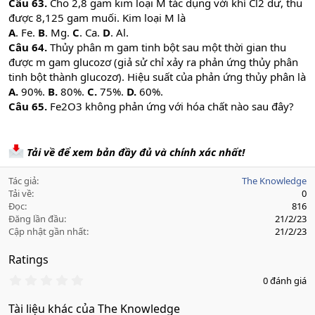
Câu 63.
Cho 2,8 gam kim loại M tác dụng với khí Cl2 dư, thu
được 8,125 gam muối. Kim loại M là
A
. Fe.
B
. Mg.
C
. Ca.
D
. Al.
Câu 64.
Thủy phân m gam tinh bột sau một thời gian thu
được m gam glucozơ (giả sử chỉ xảy ra phản ứng thủy phân
tinh bột thành glucozơ). Hiệu suất của phản ứng thủy phân là
A.
90%.
B.
80%.
C.
75%.
D.
60%.
Câu 65.
Fe2O3 không phản ứng với hóa chất nào sau đây?
Tải về để xem bản đầy đủ và chính xác nhất!
Tác giả
The Knowledge
Tải về
0
Đọc
816
Đăng lần đầu
21/2/23
Cập nhật gần nhất
21/2/23
Ratings
0
0 đánh giá
.
0
Tài liệu khác của The Knowledge
0