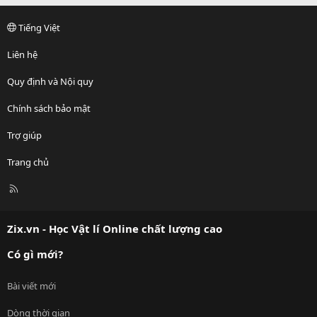
Tiếng Việt
Liên hệ
Quy định và Nội quy
Chính sách bảo mật
Trợ giúp
Trang chủ
R
S
S
Zix.vn - Học Vật lí Online chất lượng cao
Có gì mới?
Bài viết mới
Dòng thời gian