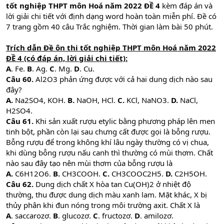
tốt nghiệp THPT môn Hoá năm 2022 ĐỀ 4
kèm đáp án và
lời giải chi tiết với định dạng word hoàn toàn miễn phí. Đề có
7 trang gồm 40 câu Trắc nghiệm. Thời gian làm bài 50 phút.
Trích dẫn Đề ôn thi tốt nghiệp THPT môn Hoá năm 2022
ĐỀ 4 (có đáp án, lời giải chi tiết):
A
. Fe.
B
. Ag.
C
. Mg.
D
. Cu.
Câu 60.
Al2O3 phản ứng được với cả hai dung dịch nào sau
đây?
A.
Na2SO4, KOH.
B.
NaOH, HCl.
C.
KCl, NaNO3.
D.
NaCl,
H2SO4.
Câu 61.
Khi sản xuất rượu etylic bằng phương pháp lên men
tinh bột, phần còn lại sau chưng cất được gọi là bỗng rượu.
Bỗng rượu để trong không khí lâu ngày thường có vị chua,
khi dùng bỗng rượu nấu canh thì thường có mùi thơm. Chất
nào sau đây tạo nên mùi thơm của bỗng rượu là
A.
C6H12O6.
B.
CH3COOH.
C.
CH3COOC2H5.
D.
C2H5OH.
Câu 62.
Dung dịch chất X hòa tan Cu(OH)2 ở nhiệt độ
thường, thu được dung dịch màu xanh lam. Mặt khác, X bị
thủy phân khi đun nóng trong môi trường axit. Chất X là
A
. saccarozơ.
B
. glucozơ.
C
. fructozơ.
D
. amilozơ.