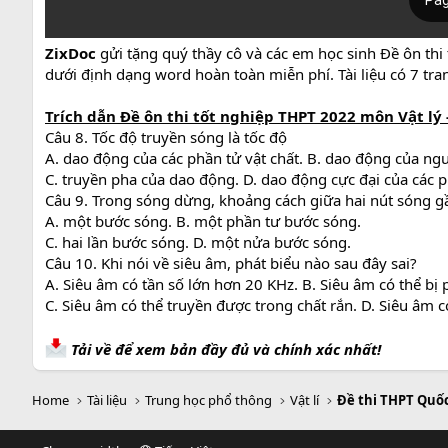
ZixDoc
gửi tặng quý thầy cô và các em học sinh Đề ôn thi t
dưới định dạng word hoàn toàn miễn phí. Tài liệu có 7 tra
Trích dẫn Đề ôn thi tốt nghiệp THPT 2022 môn Vật lý - 
Câu 8. Tốc độ truyền sóng là tốc độ
A. dao động của các phần tử vật chất. B. dao động của ng
C. truyền pha của dao động. D. dao động cực đại của các p
Câu 9. Trong sóng dừng, khoảng cách giữa hai nút sóng 
A. một bước sóng. B. một phần tư bước sóng.
C. hai lần bước sóng. D. một nửa bước sóng.
Câu 10. Khi nói về siêu âm, phát biểu nào sau đây sai?
A. Siêu âm có tần số lớn hơn 20 KHz. B. Siêu âm có thể bị 
C. Siêu âm có thể truyền được trong chất rắn. D. Siêu âm 
Tải về để xem bản đầy đủ và chính xác nhất!
Home
Tài liệu
Trung học phổ thông
Vật lí
Đề thi THPT Quốc