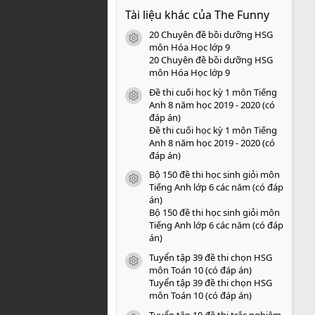
0
Tài liệu khác của The Funny
0
s
20 Chuyên đề bồi dưỡng HSG
a
icon tài liệu
o
môn Hóa Học lớp 9
20 Chuyên đề bồi dưỡng HSG
môn Hóa Học lớp 9
Đề thi cuối học kỳ 1 môn Tiếng
icon tài liệu
Anh 8 năm học 2019 - 2020 (có
đáp án)
Đề thi cuối học kỳ 1 môn Tiếng
Anh 8 năm học 2019 - 2020 (có
đáp án)
Bộ 150 đề thi học sinh giỏi môn
icon tài liệu
Tiếng Anh lớp 6 các năm (có đáp
án)
Bộ 150 đề thi học sinh giỏi môn
Tiếng Anh lớp 6 các năm (có đáp
án)
Tuyển tập 39 đề thi chọn HSG
icon tài liệu
môn Toán 10 (có đáp án)
Tuyển tập 39 đề thi chọn HSG
môn Toán 10 (có đáp án)
Tuyển tập 10 đề thi trắc nghiệm