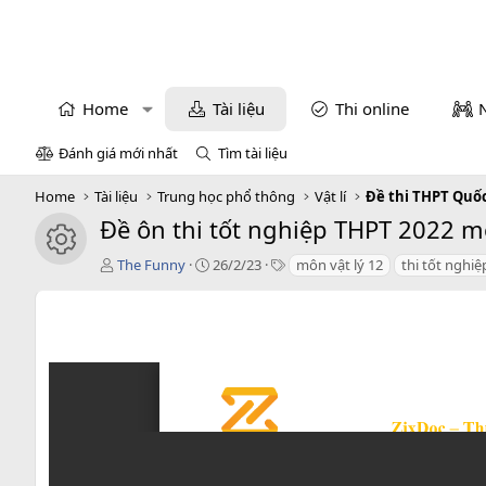
Home
Tài liệu
Thi online
Đánh giá mới nhất
Tìm tài liệu
Home
Tài liệu
Trung học phổ thông
Vật lí
Đề thi THPT Quốc
Đề ôn thi tốt nghiệp THPT 2022 môn 
icon tài liệu
T
C
T
The Funny
26/2/23
môn vật lý 12
thi tốt nghiệ
á
r
a
c
e
g
g
a
s
i
t
ả
i
o
n
d
a
t
e