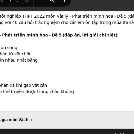
ốt nghiệp THPT 2022 môn Vật lý - Phát triển minh họa - Đề 5 (đáp á
ng với 40 câu hỏi trắc nghiệm cho các em ôn tập trong mùa thi sắp
Phát triển minh họa - Đề 5 (đáp án, lời giải chi tiết):
uồn sóng.
hần tử vật chất.
gần nhau nhất bằng
phản xạ khi gặp vật cản
có thể truyền được trong chân không
 gia môn Vật lí