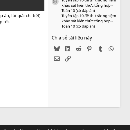
icon tài liệu
khảo sát kiến thức tổng hợp -
Toán 10 (có đáp án)
n, lời giải chi tiết)
Tuyển tập 10 đề thi trắc nghiệm
khảo sát kiến thức tổng hợp -
 tới.
Toán 10 (có đáp án)
Chia sẻ tài liệu này
Bluesky
LinkedIn
Reddit
Pinterest
Tumblr
WhatsA
Email
Link