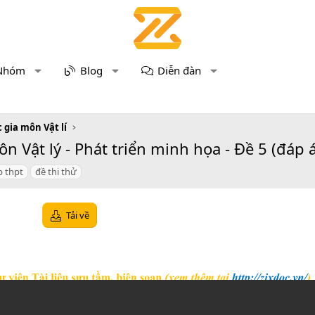
Nhóm
Blog
Diễn đàn
 gia môn Vật lí
Vật lý - Phát triển minh họa - Đề 5 (đáp án,
p thpt
đề thi thử
Tải về