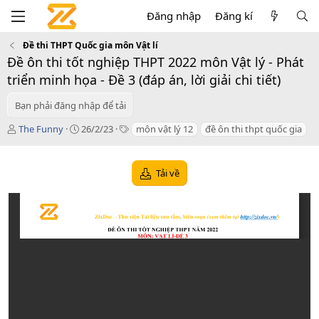
Đăng nhập
Đăng kí
Đề thi THPT Quốc gia môn Vật lí
Đề ôn thi tốt nghiệp THPT 2022 môn Vật lý - Phát
triển minh họa - Đề 3 (đáp án, lời giải chi tiết)
Bạn phải đăng nhập để tải
T
C
T
The Funny
26/2/23
môn vật lý 12
đề ôn thi thpt quốc gia
á
r
a
c
e
g
g
a
s
Tải về
i
t
ả
i
o
n
d
a
t
e