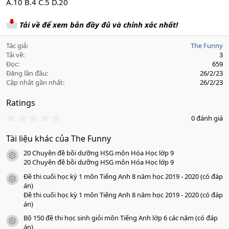
A.10 B.4 C.5 D.20
Tải về để xem bản đầy đủ và chính xác nhất!
Tác giả
The Funny
Tải về
3
Đọc
659
Đăng lần đầu
26/2/23
Cập nhật gần nhất
26/2/23
Ratings
0
0 đánh giá
.
0
Tài liệu khác của The Funny
0
s
20 Chuyên đề bồi dưỡng HSG môn Hóa Học lớp 9
a
icon tài liệu
o
20 Chuyên đề bồi dưỡng HSG môn Hóa Học lớp 9
Đề thi cuối học kỳ 1 môn Tiếng Anh 8 năm học 2019 - 2020 (có đáp
icon tài liệu
án)
Đề thi cuối học kỳ 1 môn Tiếng Anh 8 năm học 2019 - 2020 (có đáp
án)
Bộ 150 đề thi học sinh giỏi môn Tiếng Anh lớp 6 các năm (có đáp
icon tài liệu
án)