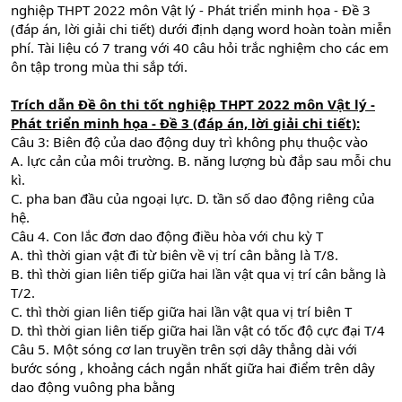
nghiệp THPT 2022 môn Vật lý - Phát triển minh họa - Đề 3
(đáp án, lời giải chi tiết) dưới định dạng word hoàn toàn miễn
phí. Tài liệu có 7 trang với 40 câu hỏi trắc nghiệm cho các em
ôn tập trong mùa thi sắp tới.
Trích dẫn Đề ôn thi tốt nghiệp THPT 2022 môn Vật lý -
Phát triển minh họa - Đề 3 (đáp án, lời giải chi tiết):
Câu 3: Biên độ của dao động duy trì không phụ thuộc vào
A. lực cản của môi trường. B. năng lượng bù đắp sau mỗi chu
kì.
C. pha ban đầu của ngoại lực. D. tần số dao động riêng của
hệ.
Câu 4. Con lắc đơn dao động điều hòa với chu kỳ T
A. thì thời gian vật đi từ biên về vị trí cân bằng là T/8.
B. thì thời gian liên tiếp giữa hai lần vật qua vị trí cân bằng là
T/2.
C. thì thời gian liên tiếp giữa hai lần vật qua vị trí biên T
D. thì thời gian liên tiếp giữa hai lần vật có tốc độ cực đại T/4
Câu 5. Một sóng cơ lan truyền trên sợi dây thẳng dài với
bước sóng , khoảng cách ngắn nhất giữa hai điểm trên dây
dao động vuông pha bằng