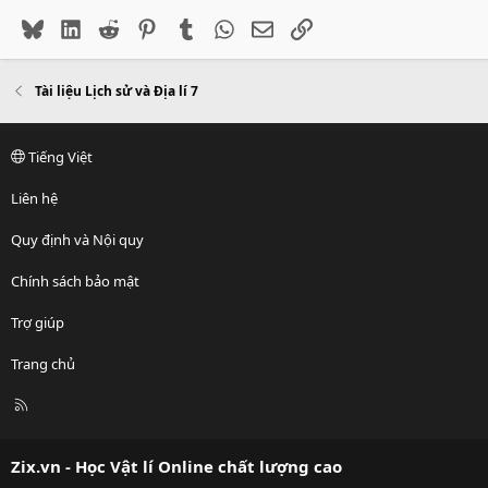
Bluesky
LinkedIn
Reddit
Pinterest
Tumblr
WhatsApp
Email
Link
Tài liệu Lịch sử và Địa lí 7
Tiếng Việt
Liên hệ
Quy định và Nội quy
Chính sách bảo mật
Trợ giúp
Trang chủ
R
S
S
Zix.vn - Học Vật lí Online chất lượng cao