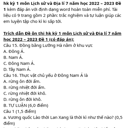
hk kỳ 1 môn Lịch sử và Địa lí 7 năm học 2022 – 2023 Đề
1
kèm đáp án với định dạng word hoàn toàn miễn phí. Tài
liệu có 9 trang gồm 2 phần: trắc nghiệm và tự luận giúp các
em luyện tập cho kì ki sắp tới.
Trích dẫn
Đề ôn thi hk kỳ 1 môn Lịch sử và Địa lí 7 năm
học 2022 – 2023 Đề 1 (có đáp án):
Câu 15. Đồng bằng Lưỡng Hà nằm ở khu vực
A. Đông Á.
B. Nam Á.
C. Đông Nam Á.
D. Tây Nam Á.
Câu 16. Thực vật chủ yếu ở Đông Nam Á là
A. rừng ôn đới ẩm.
B. rừng nhiệt đới ẩm.
C. rừng nhiệt đới khô.
D. rừng ôn đới khô.
B. TỰ LUẬN (6,0 điểm)
Câu 1 (1,5 điểm)
a. Vương quốc Lào thời Lan Xang là thời kì như thế nào? (0,5
điểm)