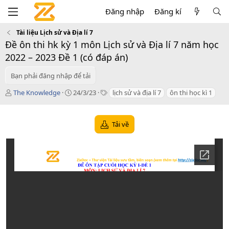
Đăng nhập
Đăng kí
Tài liệu Lịch sử và Địa lí 7
Đề ôn thi hk kỳ 1 môn Lịch sử và Địa lí 7 năm học
2022 – 2023 Đề 1 (có đáp án)
Bạn phải đăng nhập để tải
T
C
T
The Knowledge
24/3/23
lịch sử và địa lí 7
ôn thi học kì 1
á
r
a
c
e
g
g
a
s
Tải về
i
t
ả
i
o
n
d
a
t
e