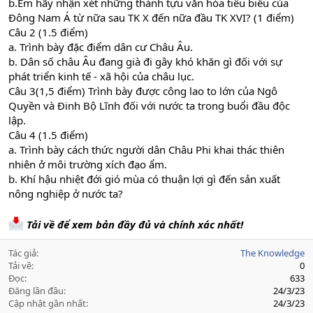
b.Em hãy nhận xét những thành tựu văn hóa tiêu biểu của
Đông Nam Á từ nữa sau TK X đến nữa đầu TK XVI? (1 điểm)
Câu 2 (1.5 điểm)
a. Trình bày đặc điểm dân cư Châu Âu.
b. Dân số châu Âu đang già đi gây khó khăn gì đối với sự
phát triển kinh tế - xã hội của châu lục.
Câu 3(1,5 điểm) Trình bày được công lao to lớn của Ngô
Quyền và Đinh Bộ Lĩnh đối với nước ta trong buổi đầu độc
lập.
Câu 4 (1.5 điểm)
a. Trình bày cách thức người dân Châu Phi khai thác thiên
nhiên ở môi trường xích đạo ẩm.
b. Khí hậu nhiệt đới gió mùa có thuận lợi gì đến sản xuất
nông nghiệp ở nước ta?
Tải về để xem bản đầy đủ và chính xác nhất!
Tác giả
The Knowledge
Tải về
0
Đọc
633
Đăng lần đầu
24/3/23
Cập nhật gần nhất
24/3/23