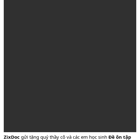
ZixDoc
gửi tặng quý thầy cô và các em học sinh
Đề ôn tập