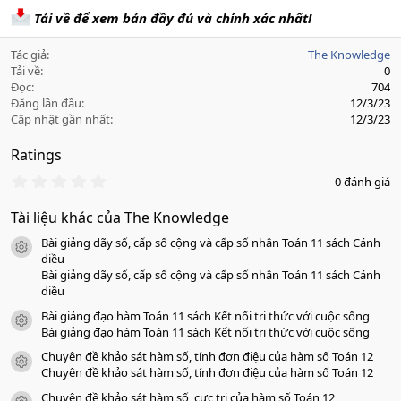
Tải về để xem bản đầy đủ và chính xác nhất!
Tác giả
The Knowledge
Tải về
0
Đọc
704
Đăng lần đầu
12/3/23
Cập nhật gần nhất
12/3/23
Ratings
0
0 đánh giá
.
0
Tài liệu khác của The Knowledge
0
s
Bài giảng dãy số, cấp số cộng và cấp số nhân Toán 11 sách Cánh
a
icon tài liệu
o
diều
Bài giảng dãy số, cấp số cộng và cấp số nhân Toán 11 sách Cánh
diều
Bài giảng đạo hàm Toán 11 sách Kết nối tri thức với cuộc sống
icon tài liệu
Bài giảng đạo hàm Toán 11 sách Kết nối tri thức với cuộc sống
Chuyên đề khảo sát hàm số, tính đơn điệu của hàm số Toán 12
icon tài liệu
Chuyên đề khảo sát hàm số, tính đơn điệu của hàm số Toán 12
Chuyên đề khảo sát hàm số, cực trị của hàm số Toán 12