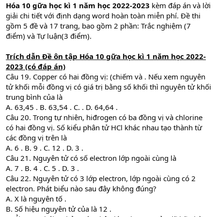
Hóa 10 gữa học kì 1 năm học 2022-2023
kèm đáp án và lời
giải chi tiết với định dạng word hoàn toàn miễn phí. Đề thi
gồm 5 đề và 17 trang, bao gồm 2 phần: Trắc nghiệm (7
điểm) và Tự luận(3 điểm).
Trích dẫn
Đề ôn tập Hóa 10 gữa học kì 1 năm học 2022-
2023 (có đáp án)
Câu 19. Copper có hai đồng vị: (chiếm và . Nếu xem nguyên
tử khối mỗi đồng vị có giá trị bằng số khối thì nguyên tử khối
trung bình của là
A. 63,45 . B. 63,54 . C. . D. 64,64 .
Câu 20. Trong tự nhiên, hiđrogen có ba đồng vị và chlorine
có hai đồng vị. Số kiểu phân tử HCl khác nhau tạo thành từ
các đồng vị trên là
A. 6 . B. 9 . C. 12 . D. 3 .
Câu 21. Nguyên tử có số electron lớp ngoài cùng là
A. 7 . B. 4 . C. 5 . D. 3 .
Câu 22. Nguyên tử có 3 lớp electron, lớp ngoài cùng có 2
electron. Phát biểu nào sau đây không đúng?
A. X là nguyên tố .
B. Số hiệu nguyên tử của là 12 .