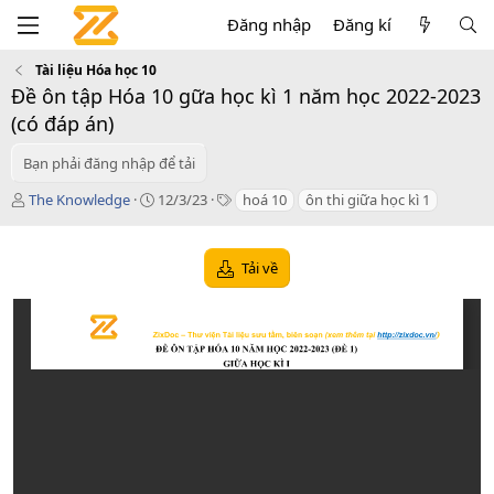
Đăng nhập
Đăng kí
Tài liệu Hóa học 10
Đề ôn tập Hóa 10 gữa học kì 1 năm học 2022-2023
(có đáp án)
Bạn phải đăng nhập để tải
T
C
T
The Knowledge
12/3/23
hoá 10
ôn thi giữa học kì 1
á
r
a
c
e
g
g
a
s
Tải về
i
t
ả
i
o
n
d
a
t
e