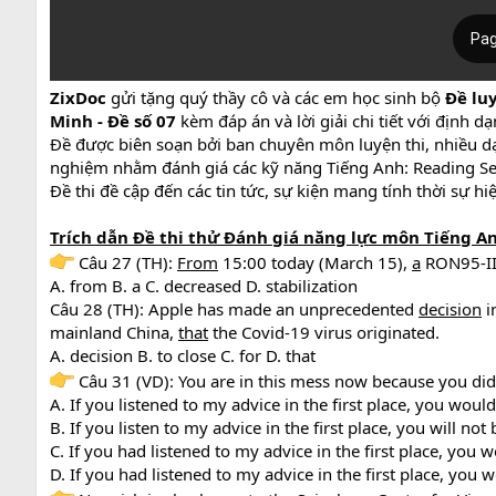
ZixDoc
gửi tặng quý thầy cô và các em học sinh bộ
Đề lu
Minh - Đề số 07
kèm đáp án và lời giải chi tiết với định 
Đề được biên soạn bởi ban chuyên môn luyện thi, nhiều dạn
nghiệm nhằm đánh giá các kỹ năng Tiếng Anh: Reading Sect
Đề thi đề cập đến các tin tức, sự kiện mang tính thời sự hi
Trích dẫn Đề thi thử Đánh giá năng lực môn Tiếng An
Câu 27 (TH):
From
15:00 today (March 15),
a
RON95-II
A. from B. a C. decreased D. stabilization
Câu 28 (TH): Apple has made an unprecedented
decision
i
mainland China,
that
the Covid-19 virus originated.
A. decision B. to close C. for D. that
Câu 31 (VD): You are in this mess now because you didn't
A. If you listened to my advice in the first place, you woul
B. If you listen to my advice in the first place, you will not
C. If you had listened to my advice in the first place, you 
D. If you had listened to my advice in the first place, you