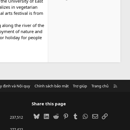
 the University of East
alizes in vegetarian
l arts festival is from
g
along the river of the
joyment of nature and
 or holiday for people
R
y định và Nội quy
Chính sách bảo mật
Trợ giúp
Trang chủ
S
S
Share this page
Bluesky
LinkedIn
Reddit
Pinterest
Tumblr
WhatsApp
Email
Link
237,512
277,422