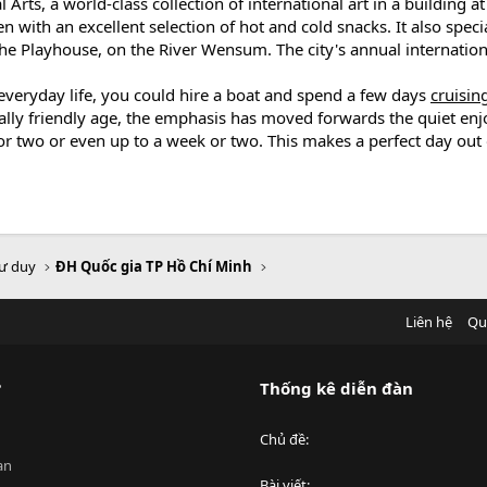
rts, a world-class collection of international art in a building at
een with an excellent selection of hot and cold snacks. It also speci
the Playhouse, on the River Wensum. The city's annual internationa
 everyday life, you could hire a boat and spend a few days
cruisin
lly friendly age, the emphasis has moved forwards the quiet en
r or two or even up to a week or two. This makes a perfect day out
tư duy
ĐH Quốc gia TP Hồ Chí Minh
Liên hệ
Qu
?
Thống kê diễn đàn
Chủ đề
an
Bài viết