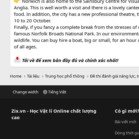
Norwich is also home to the Sainsbury Centre for Visual A
Anglia. This is well worth a visit and there is a lovely cant
food. In addition, the city has a new professional theatre, 
10 to 20 October.
Finally, if you fancy a complete break from the stresses of
famous Norfolk Broads National Park. In our environmenta
wildlife. You can buy hire a boat, big or small, for an hou
of all ages.
Tải về để xem bản đầy đủ và chính xác nhất!
Home
Tài liệu
Trung học phổ thông
Đề thi đánh giá năng lực, 
Change width
Tiếng Việt
Zix.vn - Học Vật lí Online chất lượng
Có gì mới
cao
Bài viết mới
Dòng thời gi