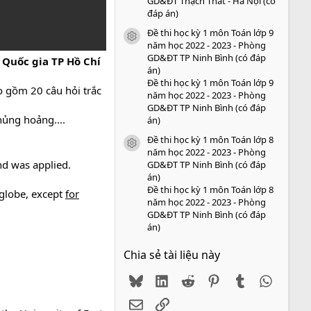
GD&ĐT Thạch Thất - Hà Nội (có
đáp án)
Đề thi học kỳ 1 môn Toán lớp 9
icon tài liệu
năm học 2022 - 2023 - Phòng
GD&ĐT TP Ninh Bình (có đáp
 Quốc gia TP Hồ Chí
án)
Đề thi học kỳ 1 môn Toán lớp 9
o gồm 20 câu hỏi trắc
năm học 2022 - 2023 - Phòng
GD&ĐT TP Ninh Bình (có đáp
hủng hoảng....
án)
Đề thi học kỳ 1 môn Toán lớp 8
icon tài liệu
năm học 2022 - 2023 - Phòng
d was applied.
GD&ĐT TP Ninh Bình (có đáp
án)
Đề thi học kỳ 1 môn Toán lớp 8
 globe, except
for
năm học 2022 - 2023 - Phòng
GD&ĐT TP Ninh Bình (có đáp
án)
Chia sẻ tài liệu này
Bluesky
LinkedIn
Reddit
Pinterest
Tumblr
WhatsA
Email
Link