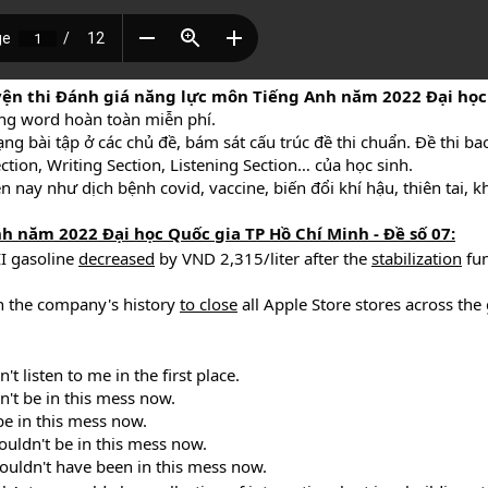
yện thi Đánh giá năng lực môn Tiếng Anh năm 2022 Đại học
dạng word hoàn toàn miễn phí.
g bài tập ở các chủ đề, bám sát cấu trúc đề thi chuẩn. Đề thi ba
ion, Writing Section, Listening Section… của học sinh.
ện nay như dịch bệnh covid, vaccine, biến đổi khí hậu, thiên tai, k
h năm 2022 Đại học Quốc gia TP Hồ Chí Minh - Đề số 07:
I gasoline
decreased
by VND 2,315/liter after the
stabilization
fun
n the company's history
to close
all Apple Store stores across the
 listen to me in the first place.
dn't be in this mess now.
 be in this mess now.
wouldn't be in this mess now.
 wouldn't have been in this mess now.