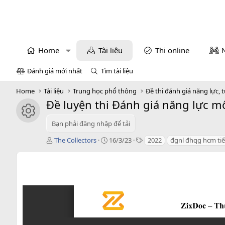
Home
Tài liệu
Thi online
Đánh giá mới nhất
Tìm tài liệu
Home
Tài liệu
Trung học phổ thông
Đề thi đánh giá năng lực, 
Đề luyện thi Đánh giá năng lực mô
icon tài liệu
Bạn phải đăng nhập để tải
T
C
T
The Collectors
16/3/23
2022
đgnl đhqg hcm ti
á
r
a
c
e
g
g
a
s
i
t
ả
i
o
n
d
a