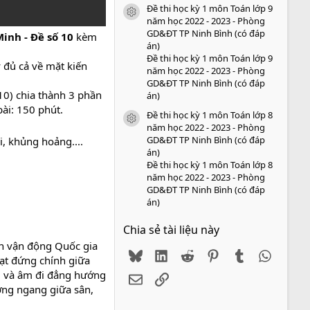
Đề thi học kỳ 1 môn Toán lớp 9
icon tài liệu
năm học 2022 - 2023 - Phòng
GD&ĐT TP Ninh Bình (có đáp
inh - Đề số 10
kèm
án)
Đề thi học kỳ 1 môn Toán lớp 9
 đủ cả về mặt kiến
năm học 2022 - 2023 - Phòng
GD&ĐT TP Ninh Bình (có đáp
10) chia thành 3 phần
án)
bài: 150 phút.
Đề thi học kỳ 1 môn Toán lớp 8
icon tài liệu
năm học 2022 - 2023 - Phòng
GD&ĐT TP Ninh Bình (có đáp
i, khủng hoảng....
án)
Đề thi học kỳ 1 môn Toán lớp 8
năm học 2022 - 2023 - Phòng
GD&ĐT TP Ninh Bình (có đáp
án)
Chia sẻ tài liệu này
ân vận động Quốc gia
Bluesky
LinkedIn
Reddit
Pinterest
Tumblr
WhatsA
hạt đứng chính giữa
òi và âm đi đẳng hướng
Email
Link
ờng ngang giữa sân,