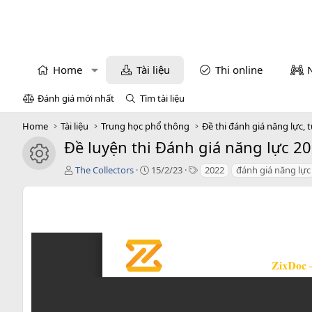
Home
Tài liệu
Thi online
Đánh giá mới nhất
Tìm tài liệu
Home
Tài liệu
Trung học phổ thông
Đề thi đánh giá năng lực, 
Đề luyện thi Đánh giá năng lực 202
icon tài liệu
T
C
T
The Collectors
15/2/23
2022
đánh giá năng lực
á
r
a
c
e
g
g
a
s
i
t
ả
i
o
n
d
a
t
e