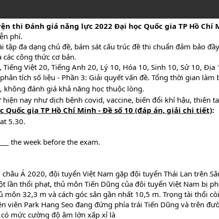
yện thi Đánh giá năng lực 2022 Đại học Quốc gia TP Hồ Chí M
ễn phí.
i tập đa dạng chủ đề, bám sát cấu trúc đề thi chuẩn đảm bảo đầy
à các công thức cơ bản.
Tiếng Việt 20, Tiếng Anh 20, Lý 10, Hóa 10, Sinh 10, Sử 10, Địa 
hân tích số liệu - Phần 3: Giải quyết vấn đề. Tổng thời gian làm 
ề, không đánh giá khả năng học thuộc lòng.
 hiện nay như dịch bệnh covid, vaccine, biến đổi khí hậu, thiên ta
 Quốc gia TP Hồ Chí Minh - Đề số 10 (đáp án, giải chi tiết)
:
at 5.30.
___ the week before the exam.
3 châu Á 2020, đội tuyển Việt Nam gặp đội tuyển Thái Lan trên S
t lần thổi phạt, thủ môn Tiến Dũng của đội tuyển Việt Nam bị p
thủ môn 32,3 m và cách góc sân gần nhất 10,5 m. Trọng tài thổi c
yện viên Park Hang Seo đang đứng phía trái Tiến Dũng và trên đư
 có mức cường độ âm lớn xấp xỉ là