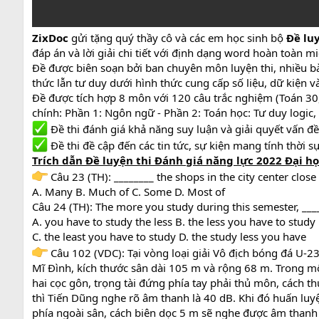
ZixDoc
gửi tặng quý thầy cô và các em học sinh bộ
Đề lu
đáp án và lời giải chi tiết với định dạng word hoàn toàn mi
Đề được biên soạn bởi ban chuyên môn luyện thi, nhiều bà
thức lẫn tư duy dưới hình thức cung cấp số liệu, dữ kiện v
Đề được tích hợp 8 môn với 120 câu trắc nghiệm (Toán 30, 
chính: Phần 1: Ngôn ngữ - Phần 2: Toán học: Tư duy logic, p
Đề thi đánh giá khả năng suy luận và giải quyết vấn đ
Đề thi đề cập đến các tin tức, sự kiện mang tính thời sự
Trích dẫn Đề luyện thi Đánh giá năng lực 2022 Đại học
Câu 23 (TH): ________ the shops in the city center close 
A. Many B. Much of C. Some D. Most of
Câu 24 (TH): The more you study during this semester, ___
A. you have to study the less B. the less you have to study
C. the least you have to study D. the study less you have
Câu 102 (VDC): Tại vòng loại giải Vô địch bóng đá U-2
Mĩ Đình, kích thước sân dài 105 m và rộng 68 m. Trong mộ
hai cọc gôn, trọng tài đứng phía tay phải thủ môn, cách 
thì Tiến Dũng nghe rõ âm thanh là 40 dB. Khi đó huấn lu
phía ngoài sân, cách biên dọc 5 m sẽ nghe được âm thanh