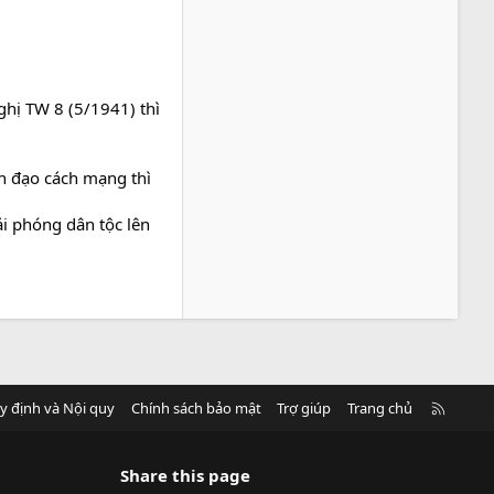
hị TW 8 (5/1941) thì
nh đạo cách mạng thì
ải phóng dân tộc lên
R
y định và Nội quy
Chính sách bảo mật
Trợ giúp
Trang chủ
S
S
Share this page