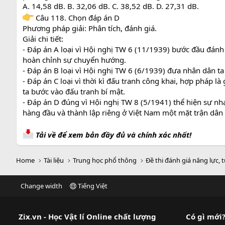
A. 14,58 dB. B. 32,06 dB. C. 38,52 dB. D. 27,31 dB.
Câu 118. Chọn đáp án D
Phương pháp giải: Phân tích, đánh giá.
Giải chi tiết:
- Đáp án A loại vì Hội nghị TW 6 (11/1939) bước đầu đá
hoàn chỉnh sự chuyển hướng.
- Đáp án B loại vì Hội nghị TW 6 (6/1939) đưa nhân dân ta
- Đáp án C loại vì thời kì đấu tranh công khai, hợp pháp 
ta bước vào đấu tranh bí mật.
- Đáp án D đúng vì Hội nghị TW 8 (5/1941) thể hiện sự nhạ
hàng đầu và thành lập riêng ở Việt Nam một mặt trận dân 
Tải về để xem bản đầy đủ và chính xác nhất!
Home
Tài liệu
Trung học phổ thông
Đề thi đánh giá năng lực, 
Change width
Tiếng Việt
Zix.vn - Học Vật lí Online chất lượng
Có gì mới