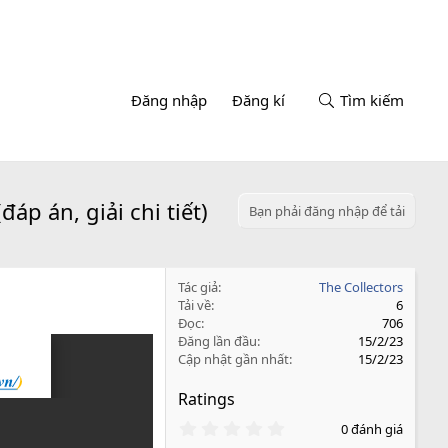
Đăng nhập
Đăng kí
Tìm kiếm
p án, giải chi tiết)
Bạn phải đăng nhập để tải
Tác giả
The Collectors
Tải về
6
Đọc
706
Đăng lần đầu
15/2/23
Cập nhật gần nhất
15/2/23
Ratings
0
0 đánh giá
.