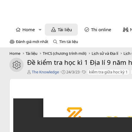
Home
Tài liệu
Thi online
Đánh giá mới nhất
Tìm tài liệu
Home
Tài liệu
THCS (chương trình mới)
Lịch sử và Địa lí
Lịch 
Đề kiểm tra học kì 1 Địa lí 9 năm
icon tài liệu
T
C
T
The Knowledge
24/3/23
kiểm tra giữa học kỳ 1
á
r
a
c
e
g
g
a
s
i
t
ả
i
o
n
d
a
t
e