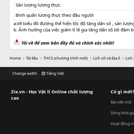
Sản lượng lương thực
Bình quân lương thực theo đầu người
a.Vẽ biểu đồ đường thể hiện tốc độ tăng dân số , sản lư
b. Ảnh hưởng của việc giảm tỉ lệ gia tăng dân số tới đảm
Tải về để xem bản đầy đủ và chính xác nhất!
Home
Tài liệu
THCS (chương trình mới)
Lịch sử và Địa lí
Lịch 
Change width
Tiếng Việt
Zix.vn - Học Vật lí Online chất lượng
Có gì mới
cao
Bài viết mới
Dòng thời gi
Hoạt động m