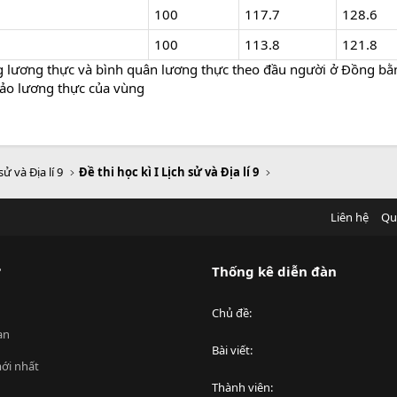
100
117.7
128.6
100
113.8
121.8
ợng lương thực và bình quân lương thực theo đầu người ở Đồng b
 bảo lương thực của vùng
sử và Địa lí 9
Đề thi học kì I Lịch sử và Địa lí 9
Liên hệ
Qu
?
Thống kê diễn đàn
Chủ đề
an
Bài viết
ới nhất
Thành viên