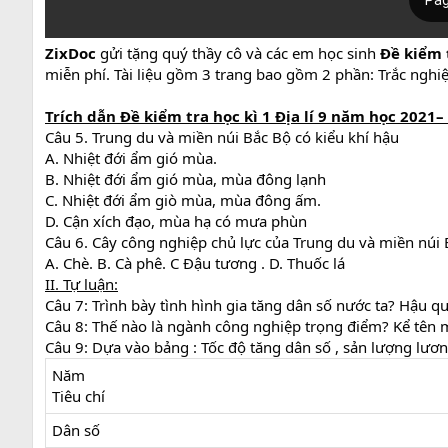
ZixDoc
gửi tặng quý thầy cô và các em học sinh
Đề kiểm 
miễn phí. Tài liệu gồm 3 trang bao gồm 2 phần: Trắc nghiệ
Trích dẫn
Đề kiểm tra học kì 1 Địa lí 9 năm học 2021–
Câu 5. Trung du và miền núi Bắc Bộ có kiểu khí hậu
A. Nhiệt đới ẩm gió mùa.
B. Nhiệt đới ẩm gió mùa, mùa đông lạnh
C. Nhiệt đới ẩm giò mùa, mùa đông ấm.
D. Cận xích đạo, mùa hạ có mưa phùn
Câu 6. Cây công nghiệp chủ lực của Trung du và miền núi 
A. Chè. B. Cà phê. C Đậu tương . D. Thuốc lá
II. Tự luận:
Câu 7: Trình bày tình hình gia tăng dân số nước ta? Hậu qu
Câu 8: Thế nào là ngành công nghiệp trọng điểm? Kể tên 
Câu 9: Dựa vào bảng : Tốc độ tăng dân số , sản lượng lư
Năm
Tiêu chí
Dân số