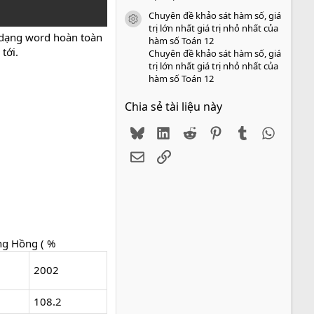
Chuyên đề khảo sát hàm số, giá
icon tài liệu
trị lớn nhất giá trị nhỏ nhất của
 dạng word hoàn toàn
hàm số Toán 12
tới.
Chuyên đề khảo sát hàm số, giá
trị lớn nhất giá trị nhỏ nhất của
hàm số Toán 12
Chia sẻ tài liệu này
Bluesky
LinkedIn
Reddit
Pinterest
Tumblr
WhatsA
Email
Link
ng Hồng ( %
2002
108.2