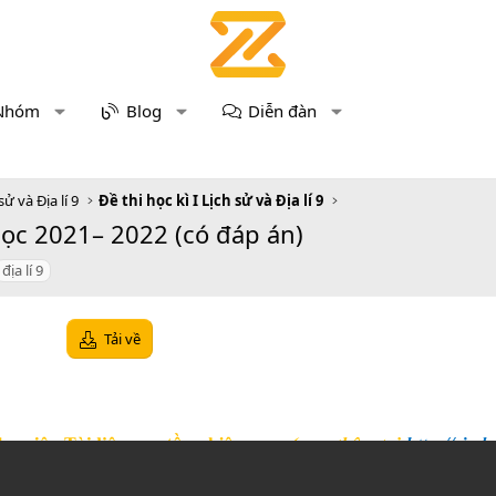
Nhóm
Blog
Diễn đàn
sử và Địa lí 9
Đề thi học kì I Lịch sử và Địa lí 9
 học 2021– 2022 (có đáp án)
địa lí 9
Tải về