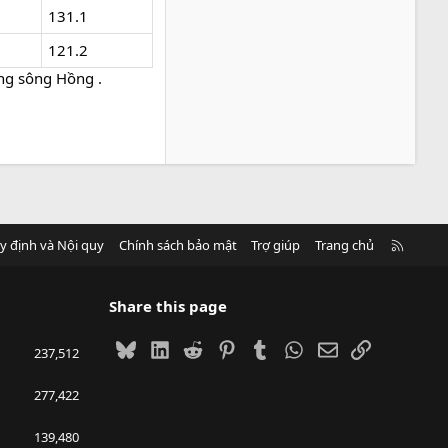
131.1
121.2
ằng sông Hồng .
R
y định và Nội quy
Chính sách bảo mật
Trợ giúp
Trang chủ
S
S
Share this page
Bluesky
LinkedIn
Reddit
Pinterest
Tumblr
WhatsApp
Email
Link
237,512
277,422
139,480