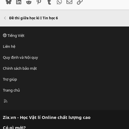
Bluesky
LinkedIn
Reddit
Pinterest
Tumblr
WhatsApp
Email
Link
Đề thi giữa học kì I Tin học 6
Tiếng Việt
Liên hệ
Quy định và Nội quy
Chính sách bảo mật
Trợ giúp
Trang chủ
R
S
S
Zix.vn - Học Vật lí Online chất lượng cao
Có gì mới?