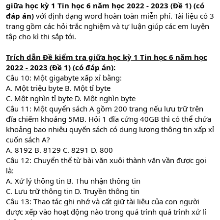
giữa học kỳ 1 Tin học 6 năm học 2022 - 2023 (Đề 1) (có
đáp án)
với định dạng word hoàn toàn miễn phí. Tài liệu có 3
trang gồm các hỏi trắc nghiệm và tự luận giúp các em luyện
tập cho kì thi sắp tới.
Trích dẫn
Đề kiểm tra giữa học kỳ 1 Tin học 6 năm học
2022 - 2023 (Đề 1) (có đáp án):
Câu 10: Một gigabyte xấp xỉ bằng:
A. Một triệu byte B. Một tỉ byte
C. Một nghìn tỉ byte D. Một nghìn byte
Câu 11: Một quyển sách A gồm 200 trang nếu lưu trữ trên
đĩa chiếm khoảng 5MB. Hỏi 1 đĩa cứng 40GB thì có thể chứa
khoảng bao nhiêu quyển sách có dung lượng thông tin xấp xỉ
cuốn sách A?
A. 8192 B. 8129 C. 8291 D. 800
Câu 12: Chuyển thể từ bài văn xuôi thành văn vần được gọi
là:
A. Xử lý thông tin B. Thu nhận thông tin
C. Lưu trữ thông tin D. Truyền thông tin
Câu 13: Thao tác ghi nhớ và cất giữ tài liệu của con người
được xếp vào hoạt động nào trong quá trình quá trình xử lí