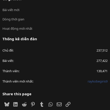
Bài viết mới
Dòng thời gian
Hoạt động mới nhất
Thống kê diễn đàn
Chủ đề
237,512
Bài viết
277,422
Thành viên
139,471
Thành viên mới nhất
raykobegiris9
Share this page
Bluesky
LinkedIn
Reddit
Pinterest
Tumblr
WhatsApp
Email
Link