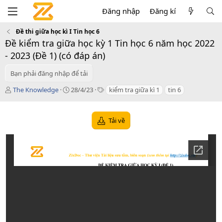
Đăng nhập
Đăng kí
Đề thi giữa học kì I Tin học 6
Đề kiểm tra giữa học kỳ 1 Tin học 6 năm học 2022
- 2023 (Đề 1) (có đáp án)
Bạn phải đăng nhập để tải
T
C
T
The Knowledge
28/4/23
kiểm tra giữa kì 1
tin 6
á
r
a
c
e
g
g
a
s
Tải về
i
t
ả
i
o
n
d
a
t
e