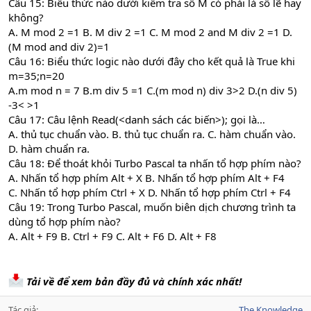
Câu 15: Biểu thức nào dưới kiểm tra số M có phải là số lẽ hay
không?
A. M mod 2 =1 B. M div 2 =1 C. M mod 2 and M div 2 =1 D.
(M mod and div 2)=1
Câu 16: Biểu thức logic nào dưới đây cho kết quả là True khi
m=35;n=20
A.m mod n = 7 B.m div 5 =1 C.(m mod n) div 3>2 D.(n div 5)
-3< >1
Câu 17: Câu lệnh Read(<danh sách các biến>); gọi là…
A. thủ tục chuẩn vào. B. thủ tục chuẩn ra. C. hàm chuẩn vào.
D. hàm chuẩn ra.
Câu 18: Để thoát khỏi Turbo Pascal ta nhấn tổ hợp phím nào?
A. Nhấn tổ hợp phím Alt + X B. Nhấn tổ hợp phím Alt + F4
C. Nhấn tổ hợp phím Ctrl + X D. Nhấn tổ hợp phím Ctrl + F4
Câu 19: Trong Turbo Pascal, muốn biên dịch chương trình ta
dùng tổ hợp phím nào?
A. Alt + F9 B. Ctrl + F9 C. Alt + F6 D. Alt + F8
Tải về để xem bản đầy đủ và chính xác nhất!
Tác giả
The Knowledge