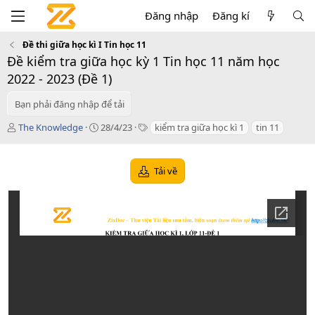
Đăng nhập
Đăng kí
Đề thi giữa học kì I Tin học 11
Đề kiểm tra giữa học kỳ 1 Tin học 11 năm học
2022 - 2023 (Đề 1)
Bạn phải đăng nhập để tải
T
C
T
The Knowledge
28/4/23
kiểm tra giữa học kì 1
tin 11
á
r
a
c
e
g
g
a
s
Tải về
i
t
ả
i
o
n
d
a
t
e