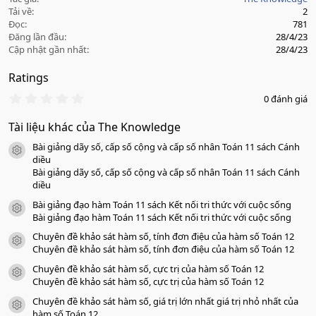
Tải về
2
Đọc
781
Đăng lần đầu
28/4/23
Cập nhật gần nhất
28/4/23
Ratings
0
0 đánh giá
.
0
Tài liệu khác của The Knowledge
0
s
Bài giảng dãy số, cấp số cộng và cấp số nhân Toán 11 sách Cánh
a
icon tài liệu
o
diều
Bài giảng dãy số, cấp số cộng và cấp số nhân Toán 11 sách Cánh
diều
Bài giảng đạo hàm Toán 11 sách Kết nối tri thức với cuộc sống
icon tài liệu
Bài giảng đạo hàm Toán 11 sách Kết nối tri thức với cuộc sống
Chuyên đề khảo sát hàm số, tính đơn điệu của hàm số Toán 12
icon tài liệu
Chuyên đề khảo sát hàm số, tính đơn điệu của hàm số Toán 12
Chuyên đề khảo sát hàm số, cực trị của hàm số Toán 12
icon tài liệu
Chuyên đề khảo sát hàm số, cực trị của hàm số Toán 12
Chuyên đề khảo sát hàm số, giá trị lớn nhất giá trị nhỏ nhất của
icon tài liệu
hàm số Toán 12