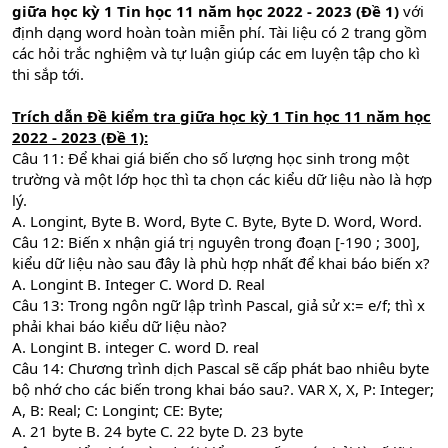
giữa học kỳ 1 Tin học 11 năm học 2022 - 2023 (Đề 1)
với
định dạng word hoàn toàn miễn phí. Tài liệu có 2 trang gồm
các hỏi trắc nghiệm và tự luận giúp các em luyện tập cho kì
thi sắp tới.
Trích dẫn
Đề kiểm tra giữa học kỳ 1 Tin học 11 năm học
2022 - 2023 (Đề 1):
Câu 11: Để khai giá biến cho số lượng học sinh trong một
trường và một lớp học thì ta chọn các kiểu dữ liệu nào là hợp
lý.
A. Longint, Byte B. Word, Byte C. Byte, Byte D. Word, Word.
Câu 12: Biến x nhận giá trị nguyên trong đoạn [-190 ; 300],
kiểu dữ liệu nào sau đây là phù hợp nhất để khai báo biến x?
A. Longint B. Integer C. Word D. Real
Câu 13: Trong ngôn ngữ lập trình Pascal, giả sử x:= e/f; thì x
phải khai báo kiểu dữ liệu nào?
A. Longint B. integer C. word D. real
Câu 14: Chương trình dịch Pascal sẽ cấp phát bao nhiêu byte
bộ nhớ cho các biến trong khai báo sau?. VAR X, X, P: Integer;
A, B: Real; C: Longint; CE: Byte;
A. 21 byte B. 24 byte C. 22 byte D. 23 byte