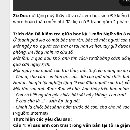
ZixDoc
gửi tặng quý thầy cô và các em học sinh Đề kiểm 
word hoàn toàn miễn phí. Tài liệu có 5 trang gồm 2 phần :
Trích dẫn Đề kiểm tra giữa học kỳ 1 môn Ngữ văn 8 n
Ở thành phố kia có một bác thợ rèn, bác có một người con t
Một ngày nọ, người con trai bị tai nạn xe hơi, tuy giữ đượ
phòng, im lặng nhìn ra cửa sổ.
Một lần, vì quá đau khổ, anh tìm cách tự tử bằng cách uốn
qua cơn nguy kịch.
Một ngày sau người con trai tỉnh, bác thợ rèn mang đồ ăn tớ
- Cha à, cha cứu con làm gì, cuộc đời con giờ như chiếc bát
Người cha già tội nghiệp lặng lẽ xoa đầu người con trai, 
Một tần sau anh được đưa về nhà. Anh thấy trên bàn mình c
- Con có biết nguồn gốc chiếc bát sắt này không, con trai?
- Ý của cha là...? – Anh ấp úng nói.
- Chính là chiếc bát sành hôm trước đó con, cha cho nó vào 
(Nguồn: Internet)
Thực hiện các yêu cầu sau:
Câu 1: Vì sao anh con trai trong văn bản lại tỏ ra giận