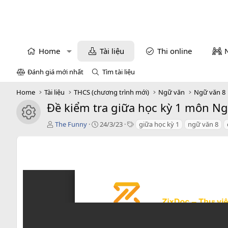
Home
Tài liệu
Thi online
Đánh giá mới nhất
Tìm tài liệu
Home
Tài liệu
THCS (chương trình mới)
Ngữ văn
Ngữ văn 8
Đề kiểm tra giữa học kỳ 1 môn Ng
icon tài liệu
T
C
T
The Funny
24/3/23
giữa học kỳ 1
ngữ văn 8
á
r
a
c
e
g
g
a
s
i
t
ả
i
o
n
d
a
t
e