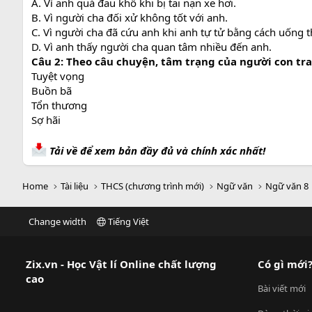
A. Vì anh quá đau khổ khi bị tai nạn xe hơi.
B. Vì người cha đối xử không tốt với anh.
C. Vì người cha đã cứu anh khi anh tự tử bằng cách uống 
D. Vì anh thấy người cha quan tâm nhiều đến anh.
Câu 2: Theo câu chuyện, tâm trạng của người con trai 
Tuyệt vọng
Buồn bã
Tổn thương
Sợ hãi
Tải về để xem bản đầy đủ và chính xác nhất!
Home
Tài liệu
THCS (chương trình mới)
Ngữ văn
Ngữ văn 8
Change width
Tiếng Việt
Zix.vn - Học Vật lí Online chất lượng
Có gì mới
cao
Bài viết mới