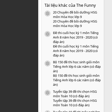
0
Tài liệu khác của The Funny
0
s
20 Chuyên đề bồi dưỡng HSG
a
icon tài liệu
o
môn Hóa Học lớp 9
20 Chuyên đề bồi dưỡng HSG
môn Hóa Học lớp 9
Đề thi cuối học kỳ 1 môn Tiếng
icon tài liệu
Anh 8 năm học 2019 - 2020 (có
đáp án)
Đề thi cuối học kỳ 1 môn Tiếng
Anh 8 năm học 2019 - 2020 (có
đáp án)
Bộ 150 đề thi học sinh giỏi môn
icon tài liệu
Tiếng Anh lớp 6 các năm (có đáp
án)
Bộ 150 đề thi học sinh giỏi môn
Tiếng Anh lớp 6 các năm (có đáp
án)
Tuyển tập 39 đề thi chọn HSG
icon tài liệu
môn Toán 10 (có đáp án)
Tuyển tập 39 đề thi chọn HSG
môn Toán 10 (có đáp án)
Tuyển tập 10 đề thi trắc nghiệm