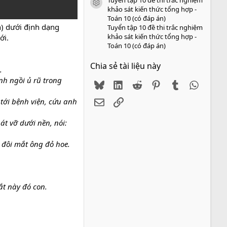
icon tài liệu
khảo sát kiến thức tổng hợp -
Toán 10 (có đáp án)
n) dưới định dạng
Tuyển tập 10 đề thi trắc nghiệm
khảo sát kiến thức tổng hợp -
ới.
Toán 10 (có đáp án)
Chia sẻ tài liệu này
.
nh ngồi ủ rũ trong
Bluesky
LinkedIn
Reddit
Pinterest
Tumblr
WhatsA
Email
Link
tới bệnh viện, cứu anh
át vỡ dưới nền, nói:
 đôi mắt ông đỏ hoe.
ắt này đó con.