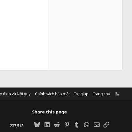
R
y định và Nội quy
Chính sách bảo mật
Trợ giúp
Trang chủ
S
S
Share this page
Bluesky
LinkedIn
Reddit
Pinterest
Tumblr
WhatsApp
Email
Link
237,512