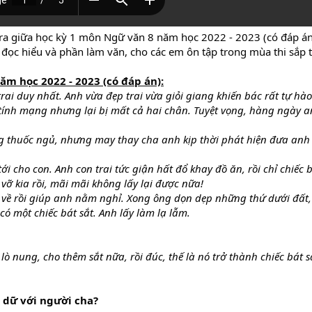
tra giữa học kỳ 1 môn Ngữ văn 8 năm học 2022 - 2023 (có đáp á
 đọc hiểu và phần làm văn, cho các em ôn tập trong mùa thi sắp t
ăm học 2022 - 2023 (có đáp án):
rai duy nhất. Anh vừa đẹp trai vừa giỏi giang khiến bác rất tự hào
c tính mạng nhưng lại bị mất cả hai chân. Tuyệt vọng, hàng ngày a
g thuốc ngủ, nhưng may thay cha anh kịp thời phát hiện đưa anh 
i cho con. Anh con trai tức giận hất đổ khay đồ ăn, rồi chỉ chiếc b
 vỡ kia rồi, mãi mãi không lấy lại được nữa!
vỗ về rồi giúp anh nằm nghỉ. Xong ông dọn dẹp những thứ dưới đất,
ó một chiếc bát sắt. Anh lấy làm lạ lẫm.
lò nung, cho thêm sắt nữa, rồi đúc, thế là nó trở thành chiếc bát s
 dữ với người cha?