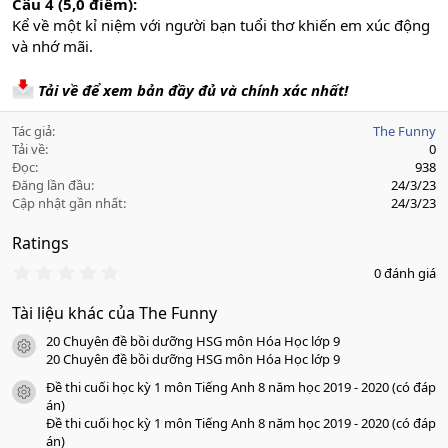
Câu 4 (5,0 điểm):
Kể về một kỉ niệm với người bạn tuổi thơ khiến em xúc động
và nhớ mãi.
Tải về để xem bản đầy đủ và chính xác nhất!
Tác giả
The Funny
Tải về
0
Đọc
938
Đăng lần đầu
24/3/23
Cập nhật gần nhất
24/3/23
Ratings
0
0 đánh giá
.
0
Tài liệu khác của The Funny
0
s
20 Chuyên đề bồi dưỡng HSG môn Hóa Học lớp 9
a
icon tài liệu
o
20 Chuyên đề bồi dưỡng HSG môn Hóa Học lớp 9
Đề thi cuối học kỳ 1 môn Tiếng Anh 8 năm học 2019 - 2020 (có đáp
icon tài liệu
án)
Đề thi cuối học kỳ 1 môn Tiếng Anh 8 năm học 2019 - 2020 (có đáp
án)