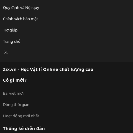
Quy định và Nội quy
Chính sách bảo mật
Trợ giúp
Trang chủ
R
S
S
Zix.vn - Học Vật lí Online chất lượng cao
Có gì mới?
Bài viết mới
Dòng thời gian
Hoạt động mới nhất
Thống kê diễn đàn