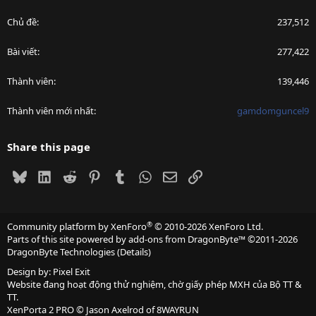
Chủ đề
237,512
Bài viết
277,422
Thành viên
139,446
Thành viên mới nhất
gamdomguncel9
Share this page
Bluesky
LinkedIn
Reddit
Pinterest
Tumblr
WhatsApp
Email
Link
®
Community platform by XenForo
© 2010-2026 XenForo Ltd.
Parts of this site powered by
add-ons from DragonByte™
©2011-2026
DragonByte Technologies
(
Details
)
Design by:
Pixel Exit
Website đang hoạt động thử nghiệm, chờ giấy phép MXH của Bộ TT &
TT.
XenPorta 2 PRO
© Jason Axelrod of
8WAYRUN