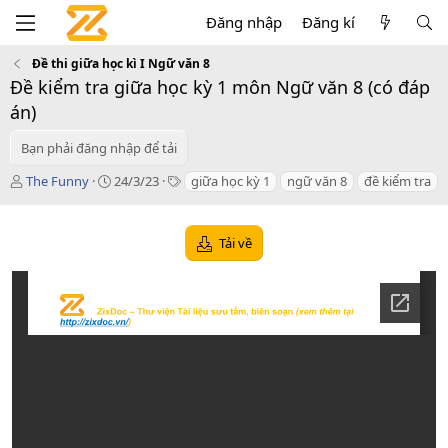
Đăng nhập
Đăng kí
Đề thi giữa học kì I Ngữ văn 8
Đề kiểm tra giữa học kỳ 1 môn Ngữ văn 8 (có đáp
án)
Bạn phải đăng nhập để tải
T
C
T
The Funny
24/3/23
giữa học kỳ 1
ngữ văn 8
đề kiểm tra
á
r
a
c
e
g
g
a
s
Tải về
i
t
ả
i
o
n
d
a
t
e