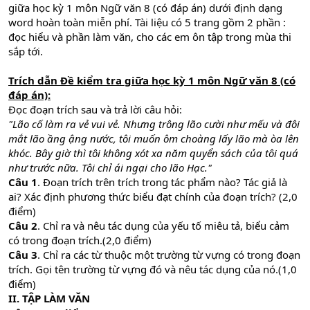
giữa học kỳ 1 môn Ngữ văn 8 (có đáp án) dưới định dạng
word hoàn toàn miễn phí. Tài liệu có 5 trang gồm 2 phần :
đọc hiểu và phần làm văn, cho các em ôn tập trong mùa thi
sắp tới.
Trích dẫn Đề kiểm tra giữa học kỳ 1 môn Ngữ văn 8 (có
đáp án):
Đọc đoạn trích sau và trả lời câu hỏi:
"Lão cố làm ra vẻ vui vẻ. Nhưng trông lão cười như mếu và đôi
mắt lão ầng ậng nước, tôi muốn ôm choàng lấy lão mà òa lên
khóc. Bây giờ thì tôi không xót xa năm quyển sách của tôi quá
như trước nữa. Tôi chỉ ái ngại cho lão Hạc."
Câu 1
. Đoạn trích trên trích trong tác phẩm nào? Tác giả là
ai? Xác định phương thức biểu đạt chính của đoạn trích? (2,0
điểm)
Câu 2
. Chỉ ra và nêu tác dụng của yếu tố miêu tả, biểu cảm
có trong đoạn trích.(2,0 điểm)
Câu 3
. Chỉ ra các từ thuộc một trường từ vựng có trong đoạn
trích. Gọi tên trường từ vựng đó và nêu tác dụng của nó.(1,0
điểm)
II. TẬP LÀM VĂN