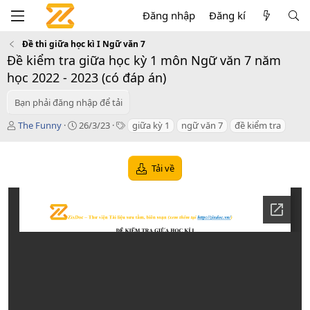
Đăng nhập
Đăng kí
Đề thi giữa học kì I Ngữ văn 7
Đề kiểm tra giữa học kỳ 1 môn Ngữ văn 7 năm
học 2022 - 2023 (có đáp án)
Bạn phải đăng nhập để tải
T
C
T
The Funny
26/3/23
giữa kỳ 1
ngữ văn 7
đề kiểm tra
á
r
a
c
e
g
g
a
s
Tải về
i
t
ả
i
o
n
d
a
t
e