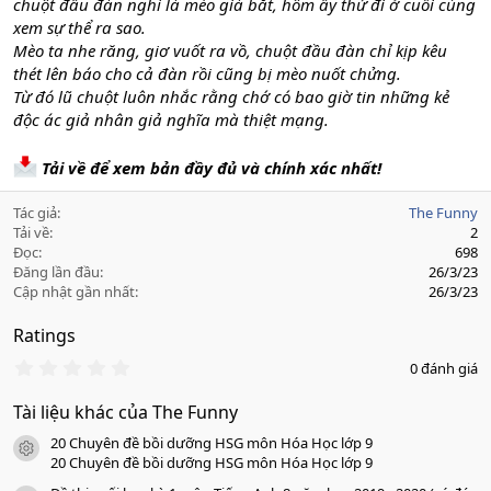
chuột đầu đàn nghi là mèo già bắt, hôm ấy thử đi ở cuối cùng
xem sự thể ra sao.
Mèo ta nhe răng, giơ vuốt ra vồ, chuột đầu đàn chỉ kịp kêu
thét lên báo cho cả đàn rồi cũng bị mèo nuốt chửng.
Từ đó lũ chuột luôn nhắc rằng chớ có bao giờ tin những kẻ
độc ác giả nhân giả nghĩa mà thiệt mạng.
Tải về để xem bản đầy đủ và chính xác nhất!
Tác giả
The Funny
Tải về
2
Đọc
698
Đăng lần đầu
26/3/23
Cập nhật gần nhất
26/3/23
Ratings
0
0 đánh giá
.
0
Tài liệu khác của The Funny
0
s
20 Chuyên đề bồi dưỡng HSG môn Hóa Học lớp 9
a
icon tài liệu
o
20 Chuyên đề bồi dưỡng HSG môn Hóa Học lớp 9