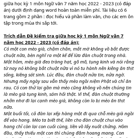
giữa học kỳ 1 môn Ngữ văn 7 năm học 2022 - 2023 (có đáp
án) dưới định dạng word hoàn toàn miễn phí. Tài liệu có 6
trang gồm 2 phần : đọc hiểu và phần làm văn, cho các em ôn
tập trong mùa thi sắp tới.
Trích dẫn Đề kiểm tra giữa học kỳ 1 môn Ngữ văn 7
năm học 2022 - 2023 (có đáp án):
Có một con mèo già, chậm chân, mắt mờ không vồ bắt được
chuột nữa, bèn nghĩ ra một kế để lừa đàn chuột trong nhà.
Một hôm, mèo già đeo tràng hạt, gõ mõ, tụng kinh và nói rằng
từ nay nó không bắt chuột nữa vì nó tu hành nên kiêng ăn thịt
sống, kiêng sát sinh. Lúc đầu, đàn chuột nửa tin, nửa ngờ.
Nhưng mấy ngày sau vẫn thấy mèo ngồi niệm Phật và chỉ ăn
rau. Có con thử lại gần mà mèo cũng không vồ nên chúng tin
là mèo già tụng kinh, sám hối thật. Vì thế, đàn chuột thường
nhởn nhơ đi lại cạnh mèo già, không còn lo bị mèo ăn thịt
nữa.
Một buổi tối, cả đàn lại xếp hàng một đi qua chỗ mèo già ngồi
để vào hang. Mèo ta biết thế, liền cho đàn chuột chui vào
hang chỉ còn lại con cuối cùng, liền vồ lấy nuốt chửng. Hôm
đầu, thấy thiếu một con thì chúng đâm hoang mang. Con