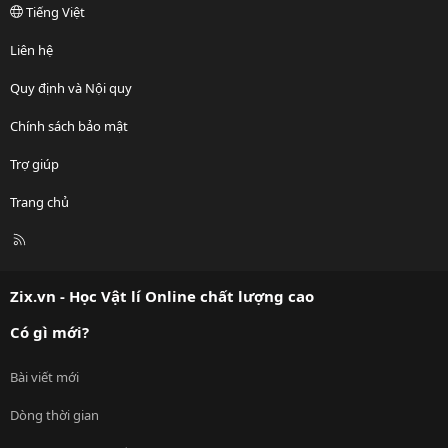
Tiếng Việt
Liên hệ
Quy định và Nội quy
Chính sách bảo mật
Trợ giúp
Trang chủ
R
S
S
Zix.vn - Học Vật lí Online chất lượng cao
Có gì mới?
Bài viết mới
Dòng thời gian