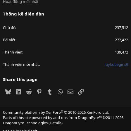
Hoạt động mới nhất
Thống kê diễn đàn
Chủ đề
237,512
Bài viết
277,422
Thành viên
139,472
Thành viên mới nhất
raykobegiris9
Share this page
Bluesky
LinkedIn
Reddit
Pinterest
Tumblr
WhatsApp
Email
Link
®
Community platform by XenForo
© 2010-2026 XenForo Ltd.
Parts of this site powered by
add-ons from DragonByte™
©2011-2026
DragonByte Technologies
(
Details
)