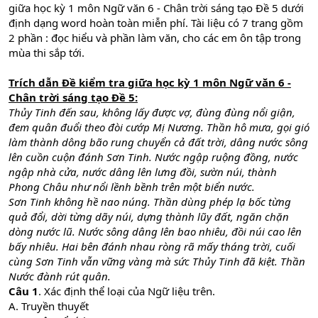
giữa học kỳ 1 môn Ngữ văn 6 - Chân trời sáng tạo Đề 5 dưới
định dạng word hoàn toàn miễn phí. Tài liệu có 7 trang gồm
2 phần : đọc hiểu và phần làm văn, cho các em ôn tập trong
mùa thi sắp tới.
Trích dẫn Đề kiểm tra giữa học kỳ 1 môn Ngữ văn 6 -
Chân trời sáng tạo Đề 5:
Thủy Tinh đến sau, không lấy được vợ, đùng đùng nổi giận,
đem quân đuổi theo đòi cướp Mị Nương. Thần hô mưa, gọi gió
làm thành dông bão rung chuyển cả đất trời, dâng nước sông
lên cuồn cuộn đánh Sơn Tinh. Nước ngập ruộng đồng, nước
ngập nhà cửa, nước dâng lên lưng đồi, sườn núi, thành
Phong Châu như nổi lềnh bềnh trên một biển nước.
Sơn Tinh không hề nao núng. Thần dùng phép lạ bốc từng
quả đổi, dời từng dãy núi, dựng thành lũy đất, ngăn chặn
dòng nước lũ. Nước sông dâng lên bao nhiêu, đồi núi cao lên
bấy nhiêu. Hai bên đánh nhau ròng rã mấy tháng trời, cuối
cùng Sơn Tinh vẫn vững vàng mà sức Thủy Tinh đã kiệt. Thần
Nước đành rút quân.
Câu 1
. Xác định thể loại của Ngữ liệu trên.
A. Truyền thuyết