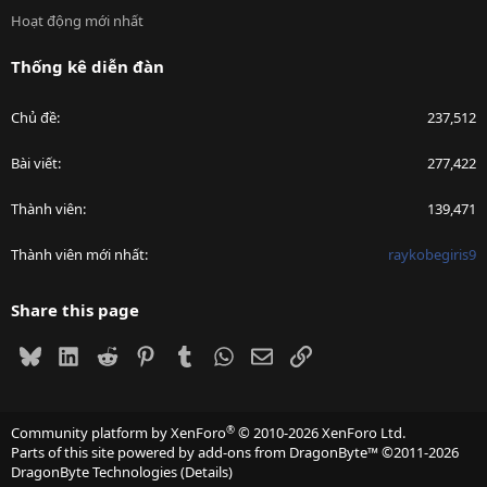
Hoạt động mới nhất
Thống kê diễn đàn
Chủ đề
237,512
Bài viết
277,422
Thành viên
139,471
Thành viên mới nhất
raykobegiris9
Share this page
Bluesky
LinkedIn
Reddit
Pinterest
Tumblr
WhatsApp
Email
Link
®
Community platform by XenForo
© 2010-2026 XenForo Ltd.
Parts of this site powered by
add-ons from DragonByte™
©2011-2026
DragonByte Technologies
(
Details
)