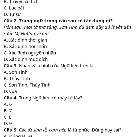
B. Truyện cổ tích
C. Lục bát
D. Tự sự
Câu 2. Trạng ngữ trong câu sau có tác dụng gì?
Hôm sau, mới tờ mờ sáng, Sơn Tinh đã đem đầy đủ lễ vật đến
rước Mị Nương về núi.
A. Xác định thời gian
B. Xác định nơi chốn
C. Xác định nguyên nhân
D. Xác định mục đích
Câu 3
. Nhân vật chính của Ngữ liệu trên là
A. Sơn Tinh
B. Thủy Tinh
C. Sơn Tinh, Thủy Tinh
D. vua
Câu 4
. Trong Ngữ liệu có mấy từ láy?
A. 6
B. 7
C. 8
D. 9
Câu 5
. Các từ
sính lễ, cơm nếp
là từ phức. Đúng hay sai?
A. Đúng B. Sai