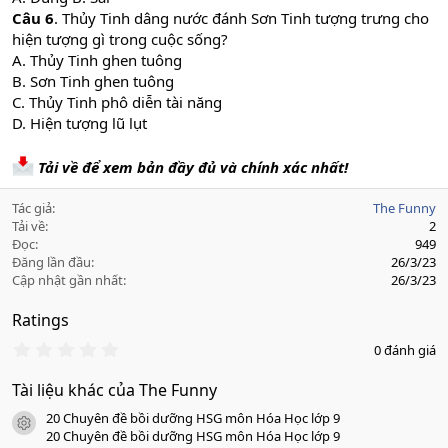
Câu 6
. Thủy Tinh dâng nước đánh Sơn Tinh tượng trưng cho
hiện tượng gì trong cuộc sống?
A. Thủy Tinh ghen tuông
B. Sơn Tinh ghen tuông
C. Thủy Tinh phô diễn tài năng
D. Hiện tượng lũ lụt
Tải về để xem bản đầy đủ và chính xác nhất!
Tác giả
The Funny
Tải về
2
Đọc
949
Đăng lần đầu
26/3/23
Cập nhật gần nhất
26/3/23
Ratings
0
0 đánh giá
.
0
Tài liệu khác của The Funny
0
s
20 Chuyên đề bồi dưỡng HSG môn Hóa Học lớp 9
a
icon tài liệu
o
20 Chuyên đề bồi dưỡng HSG môn Hóa Học lớp 9