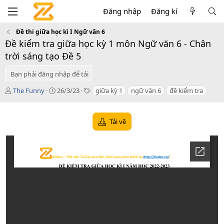
Đăng nhập
Đăng kí
Đề thi giữa học kì I Ngữ văn 6
Đề kiểm tra giữa học kỳ 1 môn Ngữ văn 6 - Chân
trời sáng tạo Đề 5
Bạn phải đăng nhập để tải
T
C
T
The Funny
26/3/23
giữa kỳ 1
ngữ văn 6
đề kiểm tra
á
r
a
c
e
g
g
a
s
Tải về
i
t
ả
i
o
n
d
a
t
e