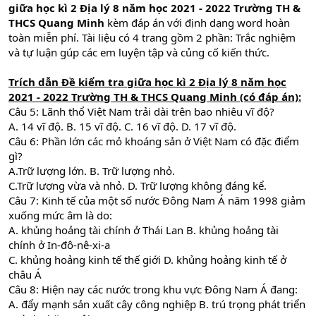
giữa học kì 2 Địa lý 8 năm học 2021 - 2022 Trường TH &
THCS Quang Minh
kèm đáp án với định dạng word hoàn
toàn miễn phí. Tài liệu có 4 trang gồm 2 phần: Trắc nghiệm
và tự luận gúp các em luyện tập và củng cố kiến thức.
Trích dẫn
Đề kiểm tra giữa học kì 2 Địa lý 8 năm học
2021 - 2022 Trường TH & THCS Quang Minh (có đáp án):
Câu 5: Lãnh thổ Việt Nam trải dài trên bao nhiêu vĩ độ?
A. 14 vĩ độ. B. 15 vĩ độ. C. 16 vĩ độ. D. 17 vĩ độ.
Câu 6: Phần lớn các mỏ khoáng sản ở Việt Nam có đặc điểm
gì?
A.Trữ lượng lớn. B. Trữ lượng nhỏ.
C.Trữ lượng vừa và nhỏ. D. Trữ lượng không đáng kể.
Câu 7: Kinh tế của một số nước Đông Nam Á năm 1998 giảm
xuống mức âm là do:
A. khủng hoảng tài chính ở Thái Lan B. khủng hoảng tài
chính ở In-đô-nê-xi-a
C. khủng hoảng kinh tế thế giới D. khủng hoảng kinh tế ở
châu Á
Câu 8: Hiện nay các nước trong khu vực Đông Nam Á đang:
A. đẩy mạnh sản xuất cây công nghiệp B. trú trọng phát triển