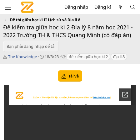
Đăng nhập
Đăng kí
Đề thi giữa học kì II Lịch sử và Địa lí 8
Đề kiểm tra giữa học kì 2 Địa lý 8 năm học 2021 -
2022 Trường TH & THCS Quang Minh (có đáp án)
Bạn phải đăng nhập để tải
T
C
T
The Knowledge
18/3/23
đề kiểm giữa học kì 2
địa lí 8
á
r
a
c
e
g
g
a
s
Tải về
i
t
ả
i
o
n
d
a
t
e