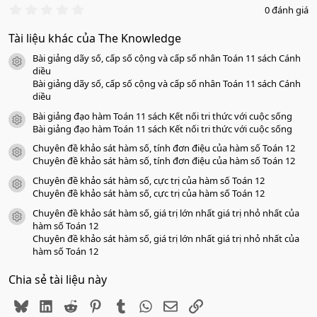
0
0 đánh giá
.
0
Tài liệu khác của The Knowledge
0
s
Bài giảng dãy số, cấp số cộng và cấp số nhân Toán 11 sách Cánh
a
icon tài liệu
o
diều
Bài giảng dãy số, cấp số cộng và cấp số nhân Toán 11 sách Cánh
diều
Bài giảng đạo hàm Toán 11 sách Kết nối tri thức với cuộc sống
icon tài liệu
Bài giảng đạo hàm Toán 11 sách Kết nối tri thức với cuộc sống
Chuyên đề khảo sát hàm số, tính đơn điệu của hàm số Toán 12
icon tài liệu
Chuyên đề khảo sát hàm số, tính đơn điệu của hàm số Toán 12
Chuyên đề khảo sát hàm số, cực trị của hàm số Toán 12
icon tài liệu
Chuyên đề khảo sát hàm số, cực trị của hàm số Toán 12
Chuyên đề khảo sát hàm số, giá trị lớn nhất giá trị nhỏ nhất của
icon tài liệu
hàm số Toán 12
Chuyên đề khảo sát hàm số, giá trị lớn nhất giá trị nhỏ nhất của
hàm số Toán 12
Chia sẻ tài liệu này
Bluesky
LinkedIn
Reddit
Pinterest
Tumblr
WhatsApp
Email
Link