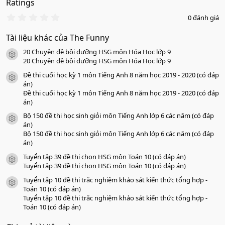
Ratings
0
0 đánh giá
.
0
Tài liệu khác của The Funny
0
s
20 Chuyên đề bồi dưỡng HSG môn Hóa Học lớp 9
a
icon tài liệu
o
20 Chuyên đề bồi dưỡng HSG môn Hóa Học lớp 9
Đề thi cuối học kỳ 1 môn Tiếng Anh 8 năm học 2019 - 2020 (có đáp
icon tài liệu
án)
Đề thi cuối học kỳ 1 môn Tiếng Anh 8 năm học 2019 - 2020 (có đáp
án)
Bộ 150 đề thi học sinh giỏi môn Tiếng Anh lớp 6 các năm (có đáp
icon tài liệu
án)
Bộ 150 đề thi học sinh giỏi môn Tiếng Anh lớp 6 các năm (có đáp
án)
Tuyển tập 39 đề thi chọn HSG môn Toán 10 (có đáp án)
icon tài liệu
Tuyển tập 39 đề thi chọn HSG môn Toán 10 (có đáp án)
Tuyển tập 10 đề thi trắc nghiệm khảo sát kiến thức tổng hợp -
icon tài liệu
Toán 10 (có đáp án)
Tuyển tập 10 đề thi trắc nghiệm khảo sát kiến thức tổng hợp -
Toán 10 (có đáp án)