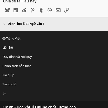
Chia sẻ tài liệu này
Bluesky
LinkedIn
Reddit
Pinterest
Tumblr
WhatsApp
Email
Link
Đề thi học kì II Ngữ văn 8
Tiếng Việt
Liên hệ
Quy định và Nội quy
Chính sách bảo mật
Trợ giúp
Trang chủ
R
S
S
Zix.vn - Học Vật lí Online chất lượng cao