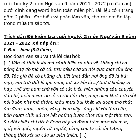
cuối học kỳ 2 môn Ngữ văn 9 năm 2021 - 2022 (có đáp án)
dưới định dạng word hoàn toàn miễn phí. Tài liệu có 4 trang
gồm 2 phần : đọc hiểu và phần làm văn, cho các em ôn tập
trong mùa thi sắp tới.
Trích dẫn Đề kiểm tra cuối học kỳ 2 môn Ngữ văn 9 năm
2021 - 2022 (có đáp án):
I. Đọc - hiểu (3.0 điểm)
Đọc đoạn văn sau và trả lời câu hỏi:
[...]
Văn tả thật ít lời mà cảnh hiện ra như vẽ, không chỉ có
bóng ông đồ mà cả cái tiêu điều của xã hội qua mắt của ông
đồ. Tác giả đã có những chi tiết thật đắt: nơi ông đồ là bút
mực, nơi trời đất là gió mưa, nơi xã hội là sự thờ ơ không ai
hay. Thể thơ năm chữ vốn có sức biểu hiện những câu chuyện
dâu bể, hoài niệm, đã tỏ ra rất đắc địa, nhịp điệu khơi gợi một
nỗi buồn nhẹ mà thấm. Màu mưa bụi khép lại đoạn thơ thật
ảm đạm, lạnh, buồn, vắng. Như vậy cũng chỉ với tám câu,
bốn mươi chữ, đủ nói hết những bước chót của một thời tàn.
Sự đối chiếu chi tiết ở đoạn này và đoạn trên: mực với mực,
giấy với giấy, người với người, càng cho ta cái ấn tượng
thảng thốt xót xa của sự biến thiên.
[...]