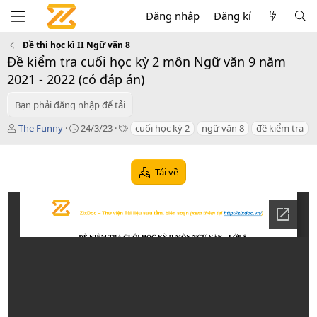
Đăng nhập
Đăng kí
Đề thi học kì II Ngữ văn 8
Đề kiểm tra cuối học kỳ 2 môn Ngữ văn 9 năm
2021 - 2022 (có đáp án)
Bạn phải đăng nhập để tải
T
C
T
The Funny
24/3/23
cuối học kỳ 2
ngữ văn 8
đề kiểm tra
á
r
a
c
e
g
g
a
s
Tải về
i
t
ả
i
o
n
d
a
t
e