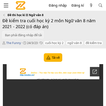
Đăng nhập
Đăng kí
Đề thi học kì II Ngữ văn 8
Đề kiểm tra cuối học kỳ 2 môn Ngữ văn 8 năm
2021 - 2022 (có đáp án)
Bạn phải đăng nhập để tải
T
C
T
The Funny
24/3/23
cuối học kỳ 2
ngữ văn 8
đề kiểm tra
á
r
a
c
e
g
g
a
s
Tải về
i
t
ả
i
o
n
d
a
t
e