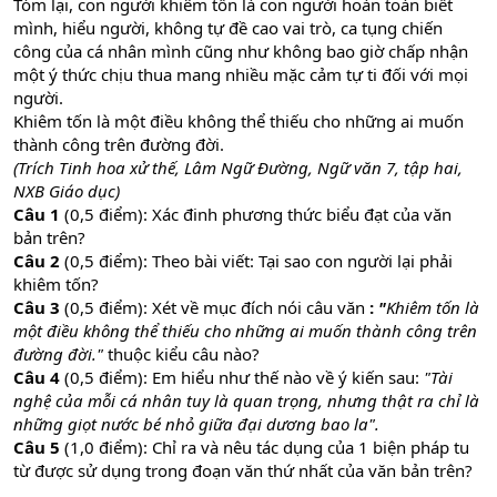
Tóm lại, con người khiêm tốn là con người hoàn toàn biết
mình, hiểu người, không tự đề cao vai trò, ca tụng chiến
công của cá nhân mình cũng như không bao giờ chấp nhận
một ý thức chịu thua mang nhiều mặc cảm tự ti đối với mọi
người.
Khiêm tốn là một điều không thể thiếu cho những ai muốn
thành công trên đường đời.
(Trích Tinh hoa xử thế, Lâm Ngữ Đường, Ngữ văn 7, tập hai,
NXB Giáo dục)
Câu 1
(0,5 điểm): Xác đinh phương thức biểu đạt của văn
bản trên?
Câu 2
(0,5 điểm): Theo bài viết: Tại sao con người lại phải
khiêm tốn?
Câu 3
(0,5 điểm): Xét về mục đích nói câu văn
:
"
Khiêm tốn là
một điều không thể thiếu cho những ai muốn thành công trên
đường đời."
thuộc kiểu câu nào?
Câu 4
(0,5 điểm): Em hiểu như thế nào về ý kiến sau:
"Tài
nghệ của mỗi cá nhân tuy là quan trọng, nhưng thật ra chỉ là
những giọt nước bé nhỏ giữa đại dương bao la".
Câu 5
(1,0 điểm): Chỉ ra và nêu tác dụng của 1 biện pháp tu
từ được sử dụng trong đoạn văn thứ nhất của văn bản trên?