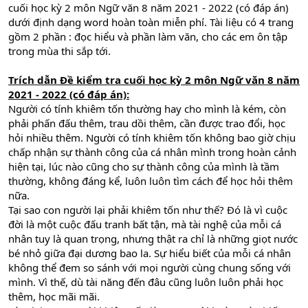
cuối học kỳ 2 môn Ngữ văn 8 năm 2021 - 2022 (có đáp án)
dưới định dạng word hoàn toàn miễn phí. Tài liệu có 4 trang
gồm 2 phần : đọc hiểu và phần làm văn, cho các em ôn tập
trong mùa thi sắp tới.
Trích dẫn Đề kiểm tra cuối học kỳ 2 môn Ngữ văn 8 năm
2021 - 2022 (có đáp án):
Người có tính khiêm tốn thường hay cho mình là kém, còn
phải phấn đấu thêm, trau dồi thêm, cần được trao đổi, học
hỏi nhiều thêm. Người có tính khiêm tốn không bao giờ chịu
chấp nhận sự thành công của cá nhân mình trong hoàn cảnh
hiện tại, lúc nào cũng cho sự thành công của mình là tầm
thường, không đáng kể, luôn luôn tìm cách để học hỏi thêm
nữa.
Tại sao con người lại phải khiêm tốn như thế? Đó là vì cuộc
đời là một cuộc đấu tranh bất tận, mà tài nghệ của mỗi cá
nhân tuy là quan trọng, nhưng thật ra chỉ là những giọt nước
bé nhỏ giữa đại dương bao la. Sự hiểu biết của mỗi cá nhân
không thể đem so sánh với mọi người cùng chung sống với
mình. Vì thế, dù tài năng đến đâu cũng luôn luôn phải học
thêm, học mãi mãi.