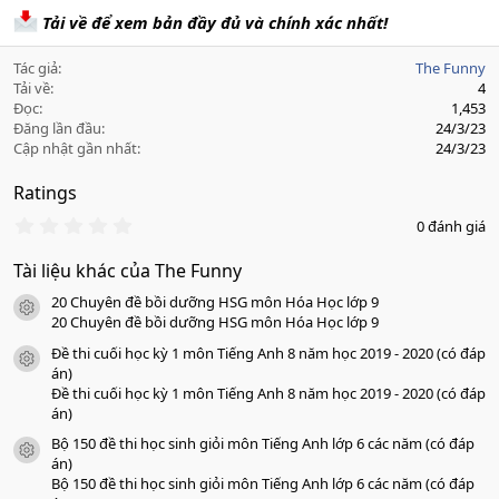
Tải về để xem bản đầy đủ và chính xác nhất!
Tác giả
The Funny
Tải về
4
Đọc
1,453
Đăng lần đầu
24/3/23
Cập nhật gần nhất
24/3/23
Ratings
0
0 đánh giá
.
0
Tài liệu khác của The Funny
0
s
20 Chuyên đề bồi dưỡng HSG môn Hóa Học lớp 9
a
icon tài liệu
o
20 Chuyên đề bồi dưỡng HSG môn Hóa Học lớp 9
Đề thi cuối học kỳ 1 môn Tiếng Anh 8 năm học 2019 - 2020 (có đáp
icon tài liệu
án)
Đề thi cuối học kỳ 1 môn Tiếng Anh 8 năm học 2019 - 2020 (có đáp
án)
Bộ 150 đề thi học sinh giỏi môn Tiếng Anh lớp 6 các năm (có đáp
icon tài liệu
án)
Bộ 150 đề thi học sinh giỏi môn Tiếng Anh lớp 6 các năm (có đáp