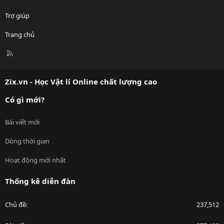
Trợ giúp
Trang chủ
R
S
S
Zix.vn - Học Vật lí Online chất lượng cao
Có gì mới?
Bài viết mới
Dòng thời gian
Hoạt động mới nhất
Thống kê diễn đàn
Chủ đề
237,512