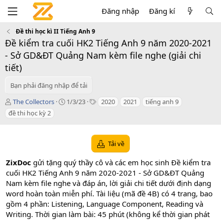
Đăng nhập
Đăng kí
Đề thi học kì II Tiếng Anh 9
Đề kiểm tra cuối HK2 Tiếng Anh 9 năm 2020-2021
- Sở GD&ĐT Quảng Nam kèm file nghe (giải chi
tiết)
Bạn phải đăng nhập để tải
T
C
T
The Collectors
1/3/23
2020
2021
tiếng anh 9
á
r
a
đề thi học kỳ 2
c
e
g
g
a
s
i
t
Tải về
ả
i
o
ZixDoc
gửi tặng quý thầy cô và các em học sinh Đề kiểm tra
n
d
cuối HK2 Tiếng Anh 9 năm 2020-2021 - Sở GD&ĐT Quảng
a
Nam kèm file nghe và đáp án, lời giải chi tiết dưới định dạng
t
word hoàn toàn miễn phí. Tài liệu (mã đề 4B) có 4 trang, bao
e
gồm 4 phần: Listening, Language Component, Reading và
Writing. Thời gian làm bài: 45 phút (không kể thời gian phát