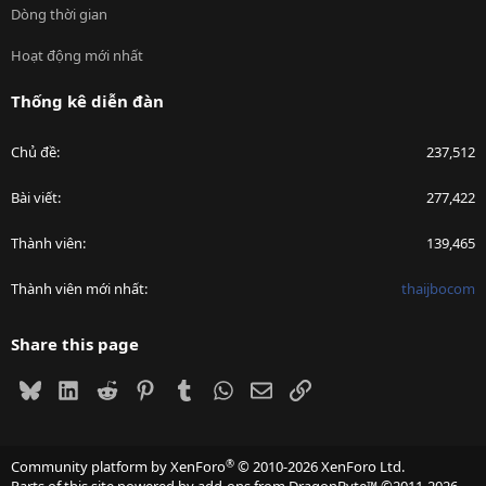
Dòng thời gian
Hoạt động mới nhất
Thống kê diễn đàn
Chủ đề
237,512
Bài viết
277,422
Thành viên
139,465
Thành viên mới nhất
thaijbocom
Share this page
Bluesky
LinkedIn
Reddit
Pinterest
Tumblr
WhatsApp
Email
Link
®
Community platform by XenForo
© 2010-2026 XenForo Ltd.