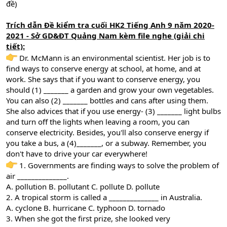
đề)
Trích dẫn Đề kiểm tra cuối HK2 Tiếng Anh 9 năm 2020-
2021 - Sở GD&ĐT Quảng Nam kèm file nghe (giải chi
tiết):
Dr. McMann is an environmental scientist. Her job is to
find ways to conserve energy at school, at home, and at
work. She says that if you want to conserve energy, you
should (1) _______ a garden and grow your own vegetables.
You can also (2) _______ bottles and cans after using them.
She also advices that if you use energy- (3) _______ light bulbs
and turn off the lights when leaving a room, you can
conserve electricity. Besides, you'll also conserve energy if
you take a bus, a (4)_______, or a subway. Remember, you
don't have to drive your car everywhere!
1. Governments are finding ways to solve the problem of
air ______________.
A. pollution B. pollutant C. pollute D. pollute
2. A tropical storm is called a ______________ in Australia.
A. cyclone B. hurricane C. typhoon D. tornado
3. When she got the first prize, she looked very