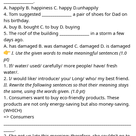
______________.
A. happily B. happiness C. happy D.unhappily
4. Tom suggested ______________ a pair of shoes for Dad on
his birthday.
A. buy B. bought C. to buy D. buying
5. The roof of the building ______________ in a storm a few
days ago.
A. has damaged B. was damaged C. damaged D. is damaged
I.
Use the given words to make meaningful sentences (1.0
pt)
1. If/ water/ used/ carefully/ more people/ have/ fresh
water/.
2. I/ would like/ introduce/ you/ Long/ who/ my best friend.
II. Rewrite the following sentences so that their meaning stays
the same, using the words given. (1.0 pt)
1. Consumers want to buy eco-friendly products. These
products are not only energy-saving but also money-saving.
(WHICH)
=> Consumers
____________________________________________________________
_____.
2. She got up late this morning; therefore, she couldn't go to