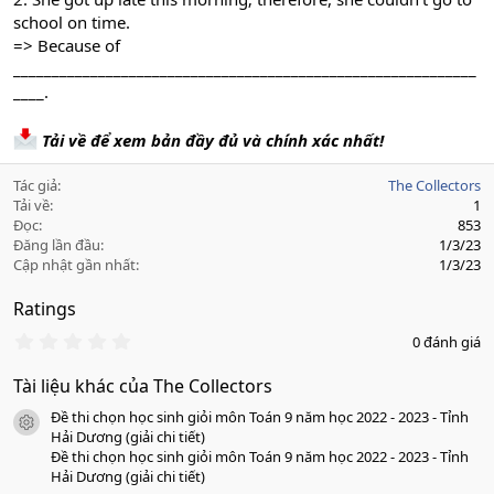
school on time.
=> Because of
____________________________________________________________
____.
Tải về để xem bản đầy đủ và chính xác nhất!
Tác giả
The Collectors
Tải về
1
Đọc
853
Đăng lần đầu
1/3/23
Cập nhật gần nhất
1/3/23
Ratings
0
0 đánh giá
.
0
Tài liệu khác của The Collectors
0
s
Đề thi chọn học sinh giỏi môn Toán 9 năm học 2022 - 2023 - Tỉnh
a
icon tài liệu
o
Hải Dương (giải chi tiết)
Đề thi chọn học sinh giỏi môn Toán 9 năm học 2022 - 2023 - Tỉnh
Hải Dương (giải chi tiết)