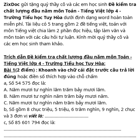
ZixDoc
gửi tặng quý thầy cô và các em học sinh
Đề kiểm tra
chất lượng đầu năm môn Toán - Tiếng Việt lớp 4 -
Trường Tiểu học Tuy Hòa
dưới định dạng word hoàn toàn
miễn phí. Tài liệu có 5 trang gồm 2 đề tiếng việt, toán với
môn Tiếng việt chia làm 2 phần đọc hiệu, tập làm văn và
môn toàn với các câu hỏi tự luận. Kính mời quý thầy cô và
các em học sinh tham khảo.
Trích dẫn Đề kiểm tra chất lượng đầu năm môn Toán -
Tiếng Việt lớp 4 - Trường Tiểu học Tuy Hòa:
Bài 1
(2 điểm) : Khoanh vào chữ cái đặt trước câu trả lời
đúng
hoặc điền số thích hợp vào chỗ chấm
a, Số 54 575 đọc là:
A. Năm mươi tư nghìn lăm trăm bảy mươi lăm.
B. Năm mươi tư nghìn năm trăm bảy mươi năm.
C. Năm mươi tư nghìn năm trăm bảy mươi lăm.
b, Số gồm 8 chục triệu, 5 triệu, 6 trăm nghìn, 9 nghìn, 2 chục
và 3 đơn vị
viết là:
...................................
c, Số 85 601 794 đọc là:
..............................................................................................
..........................................................................................................