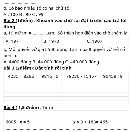
...........................
d, Có bao nhiêu số có hai chữ số?
A . 100 B . 90 C . 99
Bài 2
(1điểm) : Khoanh vào chữ cái đặt trước câu trả lời
đúng.
a, 19 m7cm =..............cm.; Số thích hợp điền vào chỗ chấm là:
A. 197
B. 1970
C. 1907
b, Mỗi quyển vở giá 5500 đồng. Lan mua 8 quyển vở hết số
tiền là:
A. 4400 đồng B. 44 000 đồng C. 440 000 đồng
Bài 3
(2điểm
)
:
Đặt tính rồi tính
4235 + 8296​
9816 ´ 6​
78286 - 15467​
90459 : 9
Bài 4
( 1,5 điểm)
: Tìm
x
6005 :
x
= 5
x
× 3 + 183= 465
………………………………………………
…………………………………………