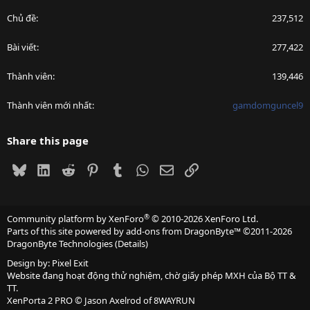
Chủ đề
237,512
Bài viết
277,422
Thành viên
139,446
Thành viên mới nhất
gamdomguncel9
Share this page
Bluesky
LinkedIn
Reddit
Pinterest
Tumblr
WhatsApp
Email
Link
®
Community platform by XenForo
© 2010-2026 XenForo Ltd.
Parts of this site powered by
add-ons from DragonByte™
©2011-2026
DragonByte Technologies
(
Details
)
Design by:
Pixel Exit
Website đang hoạt động thử nghiệm, chờ giấy phép MXH của Bộ TT &
TT.
XenPorta 2 PRO
© Jason Axelrod of
8WAYRUN