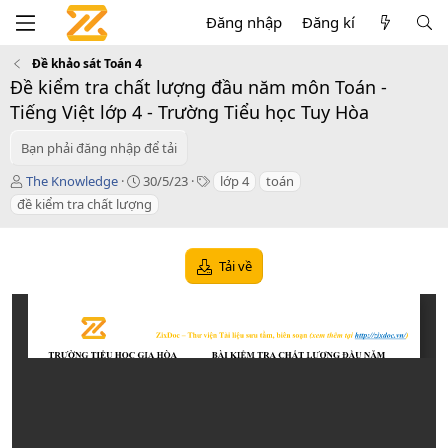
Đăng nhập
Đăng kí
Đề khảo sát Toán 4
Đề kiểm tra chất lượng đầu năm môn Toán -
Tiếng Việt lớp 4 - Trường Tiểu học Tuy Hòa
Bạn phải đăng nhập để tải
T
C
T
The Knowledge
30/5/23
lớp 4
toán
á
r
a
đề kiểm tra chất lượng
c
e
g
g
a
s
i
t
Tải về
ả
i
o
n
d
a
t
e