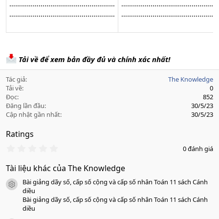
………………………………………………
…………………………………………
………………………………………………​
…………………………………………
Tải về để xem bản đầy đủ và chính xác nhất!
Tác giả
The Knowledge
Tải về
0
Đọc
852
Đăng lần đầu
30/5/23
Cập nhật gần nhất
30/5/23
Ratings
0
0 đánh giá
.
0
Tài liệu khác của The Knowledge
0
s
Bài giảng dãy số, cấp số cộng và cấp số nhân Toán 11 sách Cánh
a
icon tài liệu
o
diều
Bài giảng dãy số, cấp số cộng và cấp số nhân Toán 11 sách Cánh
diều