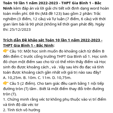
Toán 10 lần 1 năm 2022-2023 - THPT Gia Bình 1 - Bắc
Ninh
kèm đáp án và lời giải chi tiết với định dạng word hoàn
toàn miễn phí. Đề thi (Mã đề 123) bao gồm 2 phần: Trắc
nghiệm (3 điểm, 12 câu) và Tự luận (7 điểm, 6 câu) với thời
gian làm bài là 90 phút (không kể thời gian phát đề). Ngày
thi: 25/12/2023
Trích dẫn
Đề khảo sát Toán 10 lần 1 năm 2022-2023 -
THPT Gia Bình 1 - Bắc Ninh
:
Câu 10: Một học sinh muốn đo khoảng cách từ điểm B
đến điểm C trước cổng trường THPT Gia Bình số 1. Học sinh
đó chọn một điểm sao cho từ có thể nhìn thấy điểm và Học
sinh đo được khoảng cách , và . Vậy sau khi đo đạc và tính
toán được khoảng cách gần nhất với giá trị nào sau đây?
A. 10,25m. B. 10m. C. 11m. D. 10,75m.
Câu 5 (2 điểm). Cho tam giác đều cạnh bằng 1 nội tiếp
đường tròn (T) tâm . Biết là một điểm thay đổi trên đường
tròn (T).
1. Chứng minh rằng véc tơ không phụ thuộc vào vị trí điểm
và tính độ dài véc tơ
2. Tính tích vô hướng