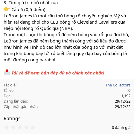
3. Tìm giá trị nhỏ nhất của
Câu 6 (0,5 điểm).
LeBron James là một cầu thủ bóng rổ chuyên nghiệp Mỹ và
hiện tại đang chơi cho CLB bóng rổ Cleveland Cavaliers của
Hiệp hội Bóng rổ Quốc gia (NBA).
Trong một cuộc thi bóng rổ để ném bóng vào rổ qua đối thủ,
LeBron James đã ném bóng thành công với số liệu đo được
như hình vẽ Tính độ cao lớn nhất của bóng so với mặt đất
trong khi bóng bay tới rổ biết rằng quỹ đạo bay của bóng là
một đường cong parabol.
Tải về để xem bản đầy đủ và chính xác nhất!
Tác giả
The Collectors
Tải về
0
Đọc
1,192
Đăng lần đầu
29/12/22
Cập nhật gần nhất
29/12/22
Ratings
0
0 đánh giá
.