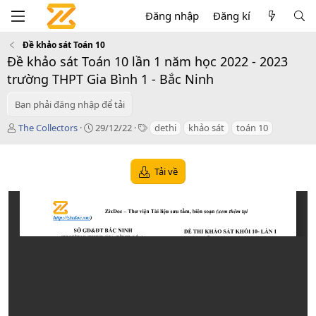
Đăng nhập
Đăng kí
Đề khảo sát Toán 10
Đề khảo sát Toán 10 lần 1 năm học 2022 - 2023
trường THPT Gia Bình 1 - Bắc Ninh
Bạn phải đăng nhập để tải
T
C
T
The Collectors
29/12/22
dethi
khảo sát
toán 10
á
r
a
c
e
g
g
a
s
Tải về
i
t
ả
i
o
n
d
a
t
e