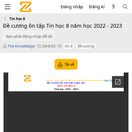
Đăng nhập
Đăng kí
Tin học 8
Đề cương ôn tập Tin học 8 năm học 2022 - 2023
Bạn phải đăng nhập để tải
T
C
T
The Knowledge
24/4/23
tin 8
đề cương
á
r
a
c
e
g
g
a
s
Tải về
i
t
ả
i
o
n
d
a
t
e