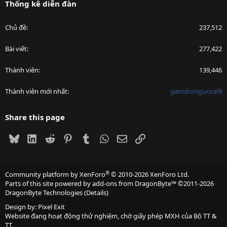
Thống kê diễn đàn
Chủ đề
237,512
Bài viết
277,422
Thành viên
139,446
Thành viên mới nhất
gamdomguncel9
Share this page
Bluesky
LinkedIn
Reddit
Pinterest
Tumblr
WhatsApp
Email
Link
®
Community platform by XenForo
© 2010-2026 XenForo Ltd.
Parts of this site powered by
add-ons from DragonByte™
©2011-2026
DragonByte Technologies
(
Details
)
Design by:
Pixel Exit
Website đang hoạt động thử nghiệm, chờ giấy phép MXH của Bộ TT &
TT.