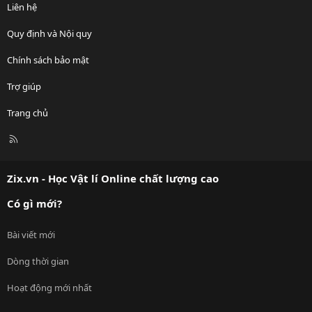
Liên hệ
Quy định và Nội quy
Chính sách bảo mật
Trợ giúp
Trang chủ
R
S
S
Zix.vn - Học Vật lí Online chất lượng cao
Có gì mới?
Bài viết mới
Dòng thời gian
Hoạt động mới nhất