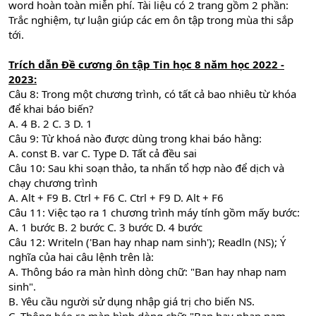
word hoàn toàn miễn phí. Tài liệu có 2 trang gồm 2 phần:
Trắc nghiệm, tự luận giúp các em ôn tập trong mùa thi sắp
tới.
Trích dẫn Đề cương ôn tập Tin học 8 năm học 2022 -
2023:
Câu 8: Trong một chương trình, có tất cả bao nhiêu từ khóa
để khai báo biến?
A. 4 B. 2 C. 3 D. 1
Câu 9: Từ khoá nào được dùng trong khai báo hằng:
A. const B. var C. Type D. Tất cả đều sai
Câu 10: Sau khi soạn thảo, ta nhấn tổ hợp nào để dịch và
chạy chương trình
A. Alt + F9 B. Ctrl + F6 C. Ctrl + F9 D. Alt + F6
Câu 11: Việc tạo ra 1 chương trình máy tính gồm mấy bước:
A. 1 bước B. 2 bước C. 3 bước D. 4 bước
Câu 12: Writeln ('Ban hay nhap nam sinh'); Readln (NS); Ý
nghĩa của hai câu lệnh trên là:
A. Thông báo ra màn hình dòng chữ: "Ban hay nhap nam
sinh".
B. Yêu cầu người sử dụng nhập giá trị cho biến NS.