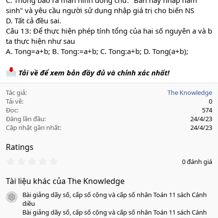
C. Thông báo ra màn hình dòng chữ: "Ban hay nhap nam
sinh" và yêu cầu người sử dụng nhập giá trị cho biến NS
D. Tất cả đều sai.
Câu 13: Để thực hiện phép tính tổng của hai số nguyên a và b
ta thực hiện như sau
A. Tong=a+b; B. Tong:=a+b; C. Tong:a+b; D. Tong(a+b);
Tải về để xem bản đầy đủ và chính xác nhất!
Tác giả
The Knowledge
Tải về
0
Đọc
574
Đăng lần đầu
24/4/23
Cập nhật gần nhất
24/4/23
Ratings
0
0 đánh giá
.
0
Tài liệu khác của The Knowledge
0
s
Bài giảng dãy số, cấp số cộng và cấp số nhân Toán 11 sách Cánh
a
icon tài liệu
o
diều
Bài giảng dãy số, cấp số cộng và cấp số nhân Toán 11 sách Cánh